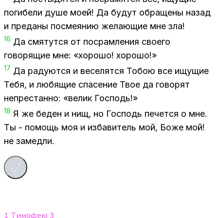
по­ги­бе­ли душе моей! Да бу­дут об­ра­ще­ны на­зад
и пре­да­ны по­сме­я­нию же­ла­ю­щие мне зла!
16
Да смя­тут­ся от по­срам­ле­ния сво­е­го
го­во­ря­щие мне: «хо­ро­шо! хо­ро­шо!»
17
Да ра­ду­ют­ся и ве­се­лят­ся То­бою все ищу­щие
Тебя, и лю­бя­щие спа­се­ние Твое да го­во­рят
непре­стан­но: «ве­лик Гос­подь!»
18
Я же бе­ден и нищ, но Гос­подь пе­чет­ся о мне.
Ты - по­мощь моя и из­ба­ви­тель мой, Боже мой!
не за­мед­ли.
1 Тимофею
3