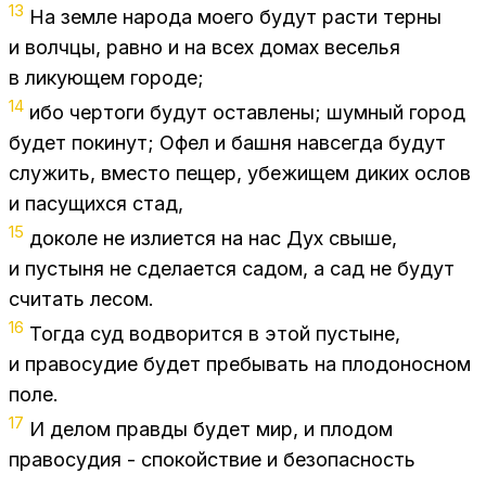
13
На зем­ле на­ро­да мо­е­го бу­дут рас­ти тер­ны
и вол­ч­цы, рав­но и на всех до­мах ве­се­лья
в ли­ку­ю­щем го­ро­де;
14
ибо чер­то­ги бу­дут остав­ле­ны; шум­ный го­род
бу­дет по­ки­нут; Офел и баш­ня на­все­гда бу­дут
слу­жить, вме­сто пе­щер, убе­жи­щем ди­ких ослов
и па­су­щих­ся стад,
15
до­ко­ле не из­ли­ет­ся на нас Дух свы­ше,
и пу­сты­ня не сде­ла­ет­ся са­дом, а сад не бу­дут
счи­тать ле­сом.
16
То­гда суд во­дво­рит­ся в этой пу­стыне,
и пра­во­су­дие бу­дет пре­бы­вать на пло­до­нос­ном
поле.
17
И де­лом прав­ды бу­дет мир, и пло­дом
пра­во­су­дия - спо­кой­ствие и без­опас­ность