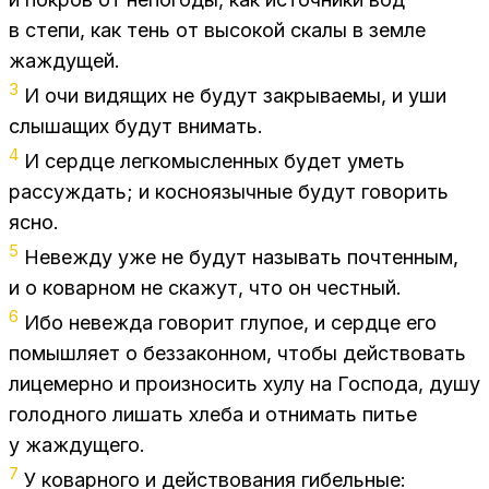
в сте­пи, как тень от вы­со­кой ска­лы в зем­ле
жаж­ду­щей.
3
И очи ви­дя­щих не бу­дут за­кры­ва­е­мы, и уши
слы­ша­щих бу­дут вни­мать.
4
И серд­це лег­ко­мыс­лен­ных бу­дет уметь
рас­суж­дать; и кос­но­языч­ные бу­дут го­во­рить
ясно.
5
Невеж­ду уже не бу­дут на­зы­вать по­чтен­ным,
и о ко­вар­ном не ска­жут, что он чест­ный.
6
Ибо невеж­да го­во­рит глу­пое, и серд­це его
по­мыш­ля­ет о без­за­кон­ном, что­бы дей­ство­вать
ли­це­мер­но и про­из­но­сить хулу на Гос­по­да, душу
го­лод­но­го ли­шать хле­ба и от­ни­мать пи­тье
у жаж­ду­ще­го.
7
У ко­вар­но­го и дей­ство­ва­ния ги­бель­ные: