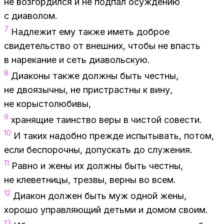
не воз­гор­дил­ся и не под­пал осуж­де­нию
с диа­во­лом.
7
Над­ле­жит ему так­же иметь доб­рое
сви­де­тель­ство от внеш­них, что­бы не впасть
в на­ре­ка­ние и сеть диа­воль­скую.
8
Диа­ко­ны так­же долж­ны быть чест­ны,
не дво­языч­ны, не при­страст­ны к вину,
не ко­ры­сто­лю­би­вы,
9
хра­ня­щие та­ин­ство веры в чи­стой со­ве­сти.
10
И та­ких на­доб­но преж­де ис­пы­ты­вать, по­том,
если бес­по­роч­ны, до­пус­кать до слу­же­ния.
11
Рав­но и жены их долж­ны быть чест­ны,
не кле­вет­ни­цы, трез­вы, вер­ны во всем.
12
Диа­кон дол­жен быть муж од­ной жены,
хо­ро­шо управ­ля­ю­щий детьми и до­мом сво­им.
13