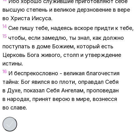
Ибо хо­ро­шо слу­жив­шие при­го­тов­ля­ют себе
выс­шую сте­пень и ве­ли­кое дерз­но­ве­ние в вере
во Хри­ста Иису­са.
14
Сие пишу тебе, на­де­ясь вско­ре прид­ти к тебе,
15
что­бы, если за­мед­лю, ты знал, как долж­но
по­сту­пать в доме Бо­жи­ем, ко­то­рый есть
Цер­ковь Бога жи­во­го, столп и утвер­жде­ние
ис­ти­ны.
16
И бес­пре­ко­слов­но - ве­ли­кая бла­го­че­стия
тай­на: Бог явил­ся во пло­ти, оправ­дал Себя
в Духе, по­ка­зал Себя Ан­ге­лам, про­по­ве­дан
в на­ро­дах, при­нят ве­рою в мире, воз­нес­ся
во сла­ве.