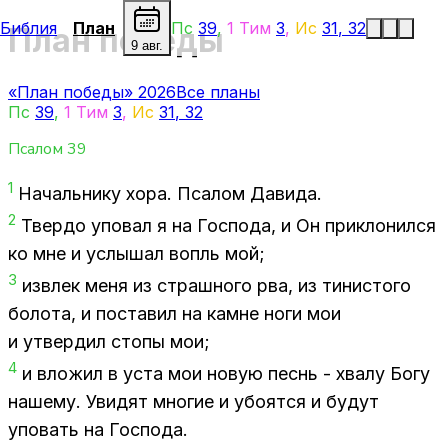
Библия
План
Пс
39
,
1 Тим
3
,
Ис
31
,
32
План победы
9 авг.
«План победы» 2026
Все планы
Пс
39
,
1 Тим
3
,
Ис
31
,
32
Псалом
39
1
На­чаль­ни­ку хора. Пса­лом Да­ви­да.
2
Твер­до упо­вал я на Гос­по­да, и Он при­к­ло­нил­ся
ко мне и услы­шал вопль мой;
3
из­влек меня из страш­но­го рва, из ти­ни­сто­го
бо­ло­та, и по­ста­вил на камне ноги мои
и утвер­дил сто­пы мои;
4
и вло­жил в уста мои но­вую песнь - хва­лу Богу
на­ше­му. Уви­дят мно­гие и убо­ят­ся и бу­дут
упо­вать на Гос­по­да.