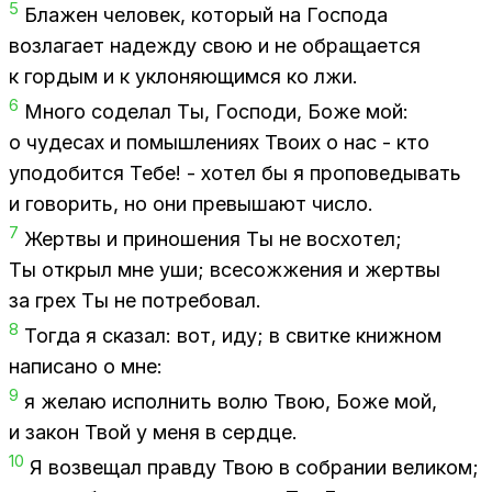
5
Бла­жен че­ло­век, ко­то­рый на Гос­по­да
воз­ла­га­ет на­деж­ду свою и не об­ра­ща­ет­ся
к гор­дым и к укло­ня­ю­щим­ся ко лжи.
6
Мно­го со­де­лал Ты, Гос­по­ди, Боже мой:
о чу­де­сах и по­мыш­ле­ни­ях Тво­их о нас - кто
упо­до­бит­ся Тебе! - хо­тел бы я про­по­ве­ды­вать
и го­во­рить, но они пре­вы­ша­ют чис­ло.
7
Жерт­вы и при­но­ше­ния Ты не вос­хо­тел;
Ты от­крыл мне уши; все­со­жже­ния и жерт­вы
за грех Ты не по­тре­бо­вал.
8
То­гда я ска­зал: вот, иду; в свит­ке книж­ном
на­пи­са­но о мне:
9
я же­лаю ис­пол­нить волю Твою, Боже мой,
и за­кон Твой у меня в серд­це.
10
Я воз­ве­щал прав­ду Твою в со­бра­нии ве­ли­ком;