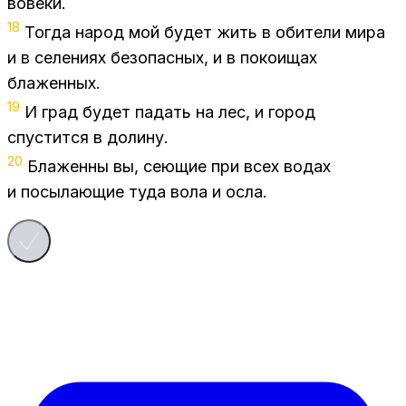
во­ве­ки.
18
То­гда на­род мой бу­дет жить в оби­те­ли мира
и в се­ле­ни­ях без­опас­ных, и в по­ко­и­щах
бла­жен­ных.
19
И град бу­дет па­дать на лес, и го­род
спу­стит­ся в до­ли­ну.
20
Бла­жен­ны вы, се­ю­щие при всех во­дах
и по­сы­ла­ю­щие туда вола и осла.