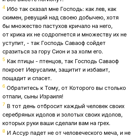
4
Ибо так ска­зал мне Гос­подь: как лев, как
ски­мен, ре­ву­щий над сво­ею до­бы­чею, хотя
бы мно­же­ство пас­ту­хов кри­ча­ло на него,
от кри­ка их не со­дрог­нет­ся и мно­же­ству их не
усту­пит, - так Гос­подь Са­ва­оф сой­дет
сра­зить­ся за гору Сион и за холм его.
5
Как пти­цы - птен­цов, так Гос­подь Са­ва­оф
по­кро­ет Иеру­са­лим, за­щи­тит и из­ба­вит,
по­ща­дит и спа­сет.
6
Об­ра­ти­тесь к Тому, от Ко­то­ро­го вы столь­ко
от­па­ли, сыны Из­ра­и­ля!
7
В тот день от­бро­сит каж­дый че­ло­век сво­их
се­реб­ря­ных идо­лов и зо­ло­тых сво­их идо­лов,
ко­то­рых руки ваши сде­ла­ли вам на грех.
8
И Ас­сур па­дет не от че­ло­ве­че­ско­го меча, и не