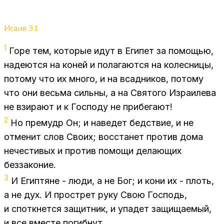
Исаия
31
1
Горе тем, ко­то­рые идут в Еги­пет за по­мо­щью,
на­де­ют­ся на ко­ней и по­ла­га­ют­ся на ко­лес­ни­цы,
по­то­му что их мно­го, и на всад­ни­ков, по­то­му
что они весь­ма силь­ны, а на Свя­то­го Из­ра­и­ле­ва
не взи­ра­ют и к Гос­по­ду не при­бе­га­ют!
2
Но пре­мудр Он; и на­ве­дет бед­ствие, и не
от­ме­нит слов Сво­их; вос­ста­нет про­тив дома
нече­сти­вых и про­тив по­мо­щи де­ла­ю­щих
без­за­ко­ние.
3
И Егип­тяне - люди, а не Бог; и кони их - плоть,
а не дух. И про­стрет руку Свою Гос­подь,
и спо­ткнет­ся за­щит­ник, и упа­дет за­щи­ща­е­мый,
и все вме­сте по­гиб­нут.