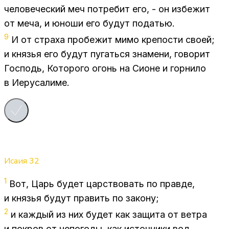
че­ло­ве­че­ский меч по­тре­бит его, - он из­бе­жит
от меча, и юно­ши его бу­дут по­да­тью.
9
И от стра­ха про­бе­жит мимо кре­по­сти сво­ей;
и кня­зья его бу­дут пу­гать­ся зна­ме­ни, го­во­рит
Гос­подь, Ко­то­ро­го огонь на Си­оне и гор­ни­ло
в Иеру­са­ли­ме.
Исаия
32
1
Вот, Царь бу­дет цар­ство­вать по прав­де,
и кня­зья бу­дут пра­вить по за­ко­ну;
2
и каж­дый из них бу­дет как за­щи­та от вет­ра
и по­кров от непо­го­ды, как ис­точ­ни­ки вод