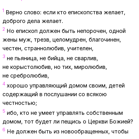
1
Вер­но сло­во: если кто епи­скоп­ства же­ла­ет,
доб­ро­го дела же­ла­ет.
2
Но епи­скоп дол­жен быть непо­ро­чен, од­ной
жены муж, трезв, це­ло­муд­рен, бла­го­чи­нен,
че­стен, стран­но­лю­бив, учи­те­лен,
3
не пья­ни­ца, не бий­ца, не свар­лив,
не ко­ры­сто­лю­бив, но тих, ми­ро­лю­бив,
не среб­ро­лю­бив,
4
хо­ро­шо управ­ля­ю­щий до­мом сво­им, де­тей
со­дер­жа­щий в по­слу­ша­нии со вся­кою
чест­но­стью;
5
ибо, кто не уме­ет управ­лять соб­ствен­ным
до­мом, тот бу­дет ли пе­щись о Церк­ви Бо­жи­ей?
6
Не дол­жен быть из но­во­об­ра­щен­ных, что­бы