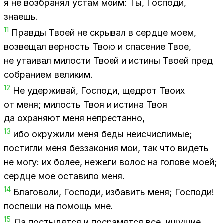
я не воз­бра­нял устам моим: Ты, Гос­по­ди,
зна­ешь.
11
Прав­ды Тво­ей не скры­вал в серд­це моем,
воз­ве­щал вер­ность Твою и спа­се­ние Твое,
не ута­и­вал ми­ло­сти Тво­ей и ис­ти­ны Тво­ей пред
со­бра­ни­ем ве­ли­ким.
12
Не удер­жи­вай, Гос­по­ди, щед­рот Тво­их
от меня; ми­лость Твоя и ис­ти­на Твоя
да охра­ня­ют меня непре­стан­но,
13
ибо окру­жи­ли меня беды неис­чис­ли­мые;
по­стиг­ли меня без­за­ко­ния мои, так что ви­деть
не могу: их бо­лее, неже­ли во­лос на го­ло­ве моей;
серд­це мое оста­ви­ло меня.
14
Бла­го­во­ли, Гос­по­ди, из­ба­вить меня; Гос­по­ди!
по­спе­ши на по­мощь мне.
15
Да по­сты­дят­ся и по­сра­мят­ся все, ищу­щие