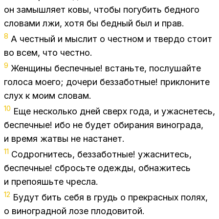
он за­мыш­ля­ет ковы, что­бы по­гу­бить бед­но­го
сло­ва­ми лжи, хотя бы бед­ный был и прав.
8
А чест­ный и мыс­лит о чест­ном и твер­до сто­ит
во всем, что чест­но.
9
Жен­щи­ны бес­печ­ные! встань­те, по­слу­шай­те
го­ло­са мо­е­го; до­че­ри без­за­бот­ные! при­к­ло­ни­те
слух к моим сло­вам.
10
Еще несколь­ко дней сверх года, и ужас­не­тесь,
бес­печ­ные! ибо не бу­дет оби­ра­ния ви­но­гра­да,
и вре­мя жат­вы не на­ста­нет.
11
Со­дрог­ни­тесь, без­за­бот­ные! ужас­ни­тесь,
бес­печ­ные! сбрось­те одеж­ды, об­на­жи­тесь
и пре­по­яшь­те чрес­ла.
12
Бу­дут бить себя в грудь о пре­крас­ных по­лях,
о ви­но­град­ной лозе пло­до­ви­той.