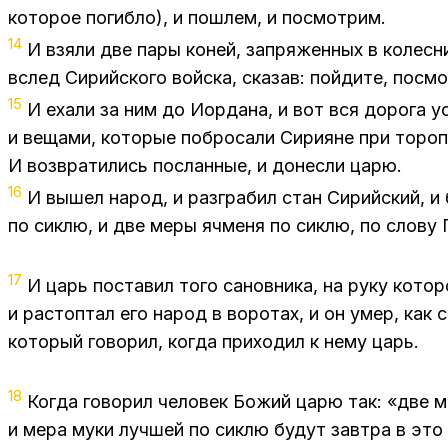
которое погибло), и пошлем, и посмотрим.
14
И взяли две пары коней, запряженных в колесн
вслед Сирийского войска, сказав: пойдите, посмо
15
И ехали за ним до Иордана, и вот вся дорога 
и вещами, которые побросали Сирияне при тороп
И возвратились посланные, и донесли царю.
16
И вышел народ, и разграбил стан Сирийский, и
по сиклю, и две меры ячменя по сиклю, по слову
17
И царь поставил того сановника, на руку котор
и растоптал его народ в воротах, и он умер, как 
который говорил, когда приходил к нему царь.
18
Когда говорил человек Божий царю так: «две м
и мера муки лучшей по сиклю будут завтра в это