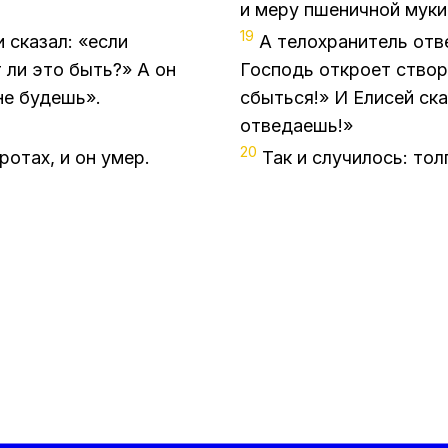
и меру пшеничной муки
19
 сказал: «если
А телохранитель отв
 ли это быть?» А он
Господь откроет ство
не будешь».
сбыться!» И Елисей ск
отведаешь!»
20
ротах, и он умер.
Так и случилось: тол