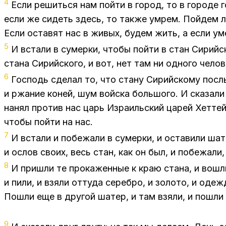
4
Если решиться нам пойти в город, то в городе 
если же сидеть здесь, то также умрем. Пойдем л
Если оставят нас в живых, будем жить, а если ум
5
И встали в сумерки, чтобы пойти в стан Сирийс
стана Сирийского, и вот, нет там ни одного челов
6
Господь сделал то, что стану Сирийскому посл
и ржание коней, шум войска большого. И сказали 
нанял против нас царь Израильский царей Хеттей
чтобы пойти на нас.
7
И встали и побежали в сумерки, и оставили шат
и ослов своих, весь стан, как он был, и побежали,
8
И пришли те прокаженные к краю стана, и вошли
и пили, и взяли оттуда серебро, и золото, и одеж
Пошли еще в другой шатер, и там взяли, и пошли 
9