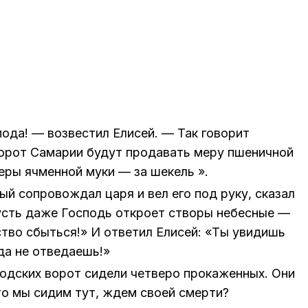
ода! — возвестил Елисей. — Так говорит
ворот Самарии будут продавать меру пшеничной
меры ячменной муки — за шекель ».
ый сопровождал царя и вел его под руку, сказал
усть даже Господь откроет створы небесные —
тво сбыться!» И ответил Елисей: «Ты увидишь
да не отведаешь!»
родских ворот сидели четверо прокаженных. Они
Что мы сидим тут, ждем своей смерти?