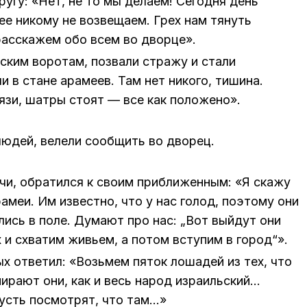
ругу: «Нет, не то мы делаем! Сегодня день
ее никому не возвещаем. Грех нам тянуть
расскажем обо всем во дворце».
ским воротам, позвали стражу и стали
 в стане арамеев. Там нет никого, тишина.
язи, шатры стоят — все как положено».
людей, велели сообщить во дворец.
очи, обратился к своим приближенным: «Я скажу
амеи. Им известно, что у нас голод, поэтому они
лись в поле. Думают про нас: „Вот выйдут они
х и схватим живьем, а потом вступим в город“».
х ответил: «Возьмем пяток лошадей из тех, что
мирают они, как и весь народ израильский…
усть посмотрят, что там…»