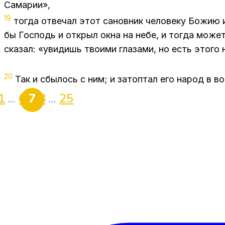
Самарии»,
19
тогда отвечал этот сановник человеку Божию и
бы Господь и открыл окна на небе, и тогда может
сказал: «увидишь твоими глазами, но есть этого 
20
Так и сбылось с ним; и затоптал его народ в во
1
...
6
7
8
...
25