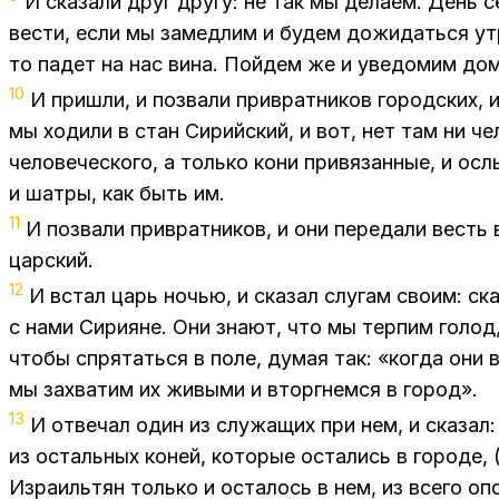
И сказали друг другу: не так мы делаем. День 
вести, если мы замедлим и будем дожидаться ут
то падет на нас вина. Пойдем же и уведомим дом
10
И пришли, и позвали привратников городских, и
мы ходили в стан Сирийский, и вот, нет там ни че
человеческого, а только кони привязанные, и осл
и шатры, как быть им.
11
И позвали привратников, и они передали весть
царский.
12
И встал царь ночью, и сказал слугам своим: ск
с нами Сирияне. Они знают, что мы терпим голод,
чтобы спрятаться в поле, думая так: «когда они 
мы захватим их живыми и вторгнемся в город».
13
И отвечал один из служащих при нем, и сказал:
из остальных коней, которые остались в городе, 
Израильтян только и осталось в нем, из всего о