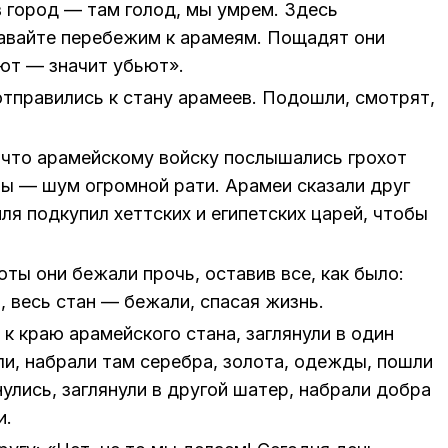
 город — там голод, мы умрем. Здесь
авайте перебежим к арамеям. Пощадят они
ют — значит убьют».
отправились к стану арамеев. Подошли, смотрят,
 что арамейскому войску послышались грохот
цы — шум огромной рати. Арамеи сказали друг
ля подкупил хеттских и египетских царей, чтобы
ты они бежали прочь, оставив все, как было:
, весь стан — бежали, спасая жизнь.
 краю арамейского стана, заглянули в один
ли, набрали там серебра, золота, одежды, пошли
улись, заглянули в другой шатер, набрали добра
и.