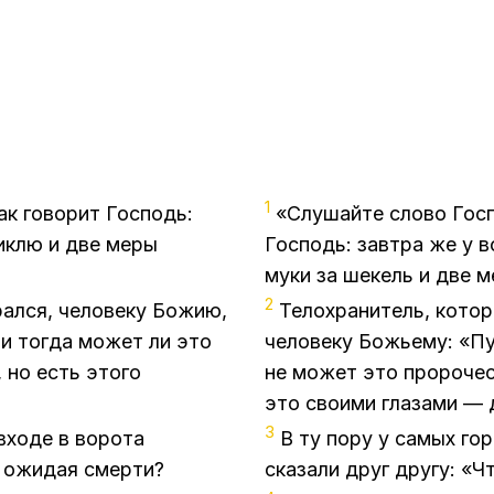
1
ак говорит Господь:
«Слушайте слово Госп
иклю и две меры
Господь: завтра же у 
муки за шекель и две 
2
рался, человеку Божию,
Телохранитель, котор
 и тогда может ли это
человеку Божьему: «П
 но есть этого
не может это пророчес
это своими глазами — 
3
входе в ворота
В ту пору у самых го
, ожидая смерти?
сказали друг другу: «