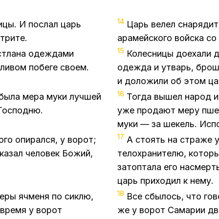
14
ицы. И послал царь
Царь велел снарядит
трите.
арамейского войска со
15
устлана одеждами
Колесницы доехали д
ливом побеге своем.
одежда и утварь, брош
и доложили об этом ц
16
 была мера муки лучшей
Тогда вышел народ из
 Господню.
уже продают меру пшен
муки — за шекель. Исп
17
ого опирался, у ворот;
А стоять на страже 
сказал человек Божий,
телохранителю, которы
затоптала его насмерть
царь приходил к нему.
18
еры ячменя по сиклю,
Все сбылось, что го
 время у ворот
же у ворот Самарии дв