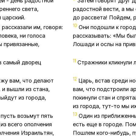
сей - день радостной
Затем говорят друг д
реннего света,
радостной вести, а мы 
 царский.
до рассвета! Пойдем, 
10
 рассказали им, говоря:
Они подошли к город
ловека, ни голоса
рассказывать: «Мы были
ы привязанные,
Лошади и ослы на прив
11
 в самый дворец
Стражники кликнули 
12
ажу вам, что делают
Царь, встав среди н
 и вышли из стана,
вам, что подстроили ар
выйдут из города,
покинули стан и спрята
из города, тут-то мы и
13
 пусть возьмут пять
Один из приближенны
(из всего ополчения
есть еще в городе. По
полчения Израильтян,
Пошлем кого-нибудь, п