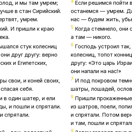
4
голод, и мы там умрем;
Если решимся пойти в
учше в стан Сирийский.
останемся — умрем. Д
ертвят, умрем.
нас — будем жить, убь
5
кий. И пришли к краю
Когда стемнело, они 
ека.
а там — никого.
6
ышался стук колесниц
Господь устроил так,
они друг другу: верно
колесниц, топот конни
ских и Египетских,
другу: «Это царь Израи
они напали на нас!»
7
ры свои, и коней своих,
И под покровом темно
 спасая себя.
шатры, лошадей, ослов
8
 в один шатер, и ели
Пришли прокаженные к
ды, и пошли и спрятали.
из шатров, поели, попи
и спрятали.
и спрятали. Потом верн
и там, пошли и спрятал
9