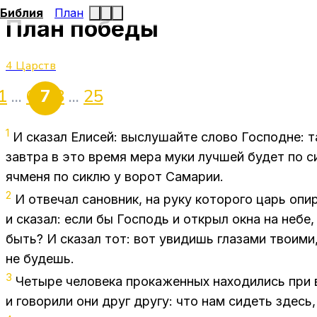
Библия
План
План победы
4 Царств
1
...
6
7
8
...
25
1
И сказал Елисей: выслушайте слово Господне: т
завтра в это время мера муки лучшей будет по с
ячменя по сиклю у ворот Самарии.
2
И отвечал сановник, на руку которого царь опи
и сказал: если бы Господь и открыл окна на небе,
быть? И сказал тот: вот увидишь глазами твоими,
не будешь.
3
Четыре человека прокаженных находились при 
и говорили они друг другу: что нам сидеть здесь