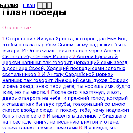
Библия
План
План победы
Откровение
1
Откровение Иисуса Христа, которое дал Ему Бог,
чтобы показать рабам Своим, чему надлежит быть
вскоре. И Он показал, послав оное через Ангела
Своего рабу Своему Иоанну,
2
Ангелу Ефесской
церкви напиши: так говорит Держащий семь звезд
в деснице Своей, Ходящий посреди семи золотых
светильников:
3
И Ангелу Сардийской церкви
напиши: так говорит Имеющий семь духов Божиих
и семь звезд: знаю твои дела; ты носишь имя, будто
жив, но ты мертв.
4
После сего я взглянул, и вот,
дверь отверста на небе, и прежний голос, который
я слышал как бы звук трубы, говоривший со мною,
сказал: взойди сюда, и покажу тебе, чему надлежит
быть после сего.
5
И видел я в деснице у Сидящего
на престоле книгу, написанную внутри и отвне,
запечатанную семью печатями.
6
И я видел, что