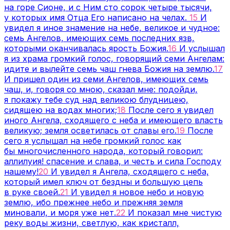
на горе Сионе, и с Ним сто сорок четыре тысячи,
у которых имя Отца Его написано на челах.
15
И
увидел я иное знамение на небе, великое и чудное:
семь Ангелов, имеющих семь последних язв,
которыми оканчивалась ярость Божия.
16
И услышал
я из храма громкий голос, говорящий семи Ангелам:
идите и вылейте семь чаш гнева Божия на землю.
17
И пришел один из семи Ангелов, имеющих семь
чаш, и, говоря со мною, сказал мне: подойди,
я покажу тебе суд над великою блудницею,
сидящею на водах многих;
18
После сего я увидел
иного Ангела, сходящего с неба и имеющего власть
великую; земля осветилась от славы его.
19
После
сего я услышал на небе громкий голос как
бы многочисленного народа, который говорил:
аллилуия! спасение и слава, и честь и сила Господу
нашему!
20
И увидел я Ангела, сходящего с неба,
который имел ключ от бездны и большую цепь
в руке своей.
21
И увидел я новое небо и новую
землю, ибо прежнее небо и прежняя земля
миновали, и моря уже нет.
22
И показал мне чистую
реку воды жизни, светлую, как кристалл,