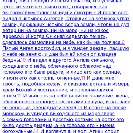
Агнец снял первую из семи печатей, и я услышал
одно из четырех животных, говорящее как
бы громовым голосом: иди и смотри.
7
И после сего
видел я четырех Ангелов, стоящих на четырех углах
земли, держащих четыре ветра земли, чтобы не дул
ветер ни на землю, ни на море, ни на какое
дерево.
8
И когда Он снял седьмую печать,
сделалось безмолвие на небе, как бы на полчаса.
9
Пятый Ангел вострубил, и я увидел звезду, падшую
с неба на землю, и дан был ей ключ от кладязя
бездны.
10
И видел я другого Ангела сильного,
сходящего с неба, облеченного облаком; над
головою его была радуга, и лицо его как солнце,
и ноги его как столпы огненные,
11
И дана мне
трость, подобная жезлу, и сказано: встань и измерь
храм Божий и жертвенник, и поклоняющихся
в нем.
12
И явилось на небе великое знамение: жена,
облеченная в солнце; под ногами ее луна, и на главе
ее венец из двенадцати звезд.
13
И стал я на песке
морском, и увидел выходящего из моря зверя
с семью головами и десятью рогами: на рогах его
было десять диадим, а на головах его - имена
богохульные.
14
И взглянул я, и вот, Агнец стоит