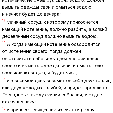
вы­мыть одеж­ды свои и омыть­ся во­дою,
и нечист бу­дет до ве­че­ра;
12
гли­ня­ный со­суд, к ко­то­ро­му при­кос­нет­ся
име­ю­щий ис­те­че­ние, долж­но раз­бить, а вся­кий
де­ре­вян­ный со­суд долж­но вы­мыть во­дою.
13
А ко­гда име­ю­щий ис­те­че­ние осво­бо­дит­ся
от ис­те­че­ния сво­е­го, то­гда дол­жен
он от­счи­тать себе семь дней для очи­ще­ния
сво­е­го и вы­мыть одеж­ды свои, и омыть тело
свое жи­вою во­дою, и бу­дет чист;
14
и в вось­мой день возь­мет он себе двух гор­лиц
или двух мо­ло­дых го­лу­бей, и при­дет пред лицо
Гос­подне ко вхо­ду ски­нии со­бра­ния, и от­даст
их свя­щен­ни­ку;
15
и при­не­сет свя­щен­ник из сих птиц одну