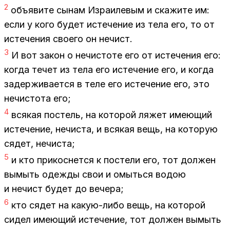
2
объ­яви­те сы­нам Из­ра­и­ле­вым и ска­жи­те им:
если у кого бу­дет ис­те­че­ние из тела его, то от
ис­те­че­ния сво­е­го он нечист.
3
И вот за­кон о нечи­сто­те его от ис­те­че­ния его:
ко­гда те­чет из тела его ис­те­че­ние его, и ко­гда
за­дер­жи­ва­ет­ся в теле его ис­те­че­ние его, это
нечи­сто­та его;
4
вся­кая по­стель, на ко­то­рой ля­жет име­ю­щий
ис­те­че­ние, нечи­ста, и вся­кая вещь, на ко­то­рую
ся­дет, нечи­ста;
5
и кто при­кос­нет­ся к по­сте­ли его, тот дол­жен
вы­мыть одеж­ды свои и омыть­ся во­дою
и нечист бу­дет до ве­че­ра;
6
кто ся­дет на ка­кую-либо вещь, на ко­то­рой
си­дел име­ю­щий ис­те­че­ние, тот дол­жен вы­мыть