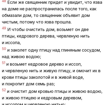
48
Если же свя­щен­ник при­дет и уви­дит, что язва
на доме не рас­про­стра­ни­лась по­сле того, как
об­ма­за­ли дом, то свя­щен­ник объ­явит дом
чи­стым, по­то­му что язва про­шла.
49
И что­бы очи­стить дом, возь­мет он две
пти­цы, кед­ро­во­го де­ре­ва, черв­ле­ную нить
и ис­со­па,
50
и за­ко­лет одну пти­цу над гли­ня­ным со­су­дом,
над жи­вою во­дою;
51
и возь­мет кед­ро­вое де­ре­во и ис­соп,
и черв­ле­ную нить и жи­вую пти­цу, и омо­чит их в
кро­ви пти­цы за­ко­ло­той и в жи­вой воде,
и по­кро­пит дом семь раз;
52
и очи­стит дом кро­вью пти­цы и жи­вою во­дою,
и жи­вою пти­цею и кед­ро­вым де­ре­вом,
и ис­со­пом и черв­ле­ною ни­тью;