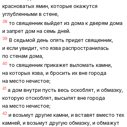
крас­но­ва­тых ямин, ко­то­рые ока­жут­ся
углуб­лен­ны­ми в стене,
38
то свя­щен­ник вый­дет из дома к две­рям дома
и за­прет дом на семь дней.
39
В седь­мой день опять при­дет свя­щен­ник,
и если уви­дит, что язва рас­про­стра­ни­лась
по сте­нам дома,
40
то свя­щен­ник при­ка­жет вы­ло­мать кам­ни,
на ко­то­рых язва, и бро­сить их вне го­ро­да
на ме­сто нечи­стое;
41
а дом внут­ри пусть весь оскоб­лят, и об­маз­ку,
ко­то­рую от­скоб­лят, вы­сы­пят вне го­ро­да
на ме­сто нечи­стое;
42
и возь­мут дру­гие кам­ни, и вста­вят вме­сто тех
кам­ней, и возь­мут дру­гую об­маз­ку, и об­ма­жут