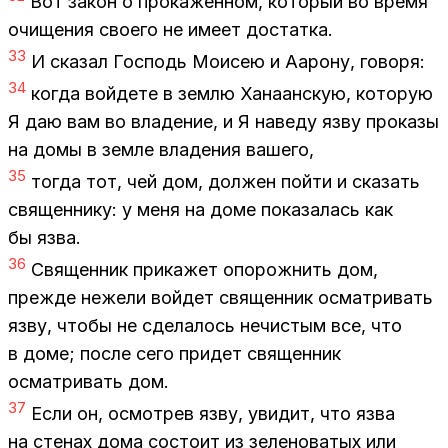
Вот за­кон о про­ка­жен­ном, ко­то­рый во вре­мя
очи­ще­ния сво­е­го не име­ет до­стат­ка.
33
И ска­зал Гос­подь Мо­и­сею и Ааро­ну, го­во­ря:
34
ко­гда вой­де­те в зем­лю Ха­на­ан­скую, ко­то­рую
Я даю вам во вла­де­ние, и Я на­ве­ду язву про­ка­зы
на домы в зем­ле вла­де­ния ва­ше­го,
35
то­гда тот, чей дом, дол­жен пой­ти и ска­зать
свя­щен­ни­ку: у меня на доме по­ка­за­лась как
бы язва.
36
Свя­щен­ник при­ка­жет опо­рож­нить дом,
преж­де неже­ли вой­дет свя­щен­ник осмат­ри­вать
язву, что­бы не сде­ла­лось нечи­стым все, что
в доме; по­сле сего при­дет свя­щен­ник
осмат­ри­вать дом.
37
Если он, осмот­рев язву, уви­дит, что язва
на сте­нах дома со­сто­ит из зе­ле­но­ва­тых или