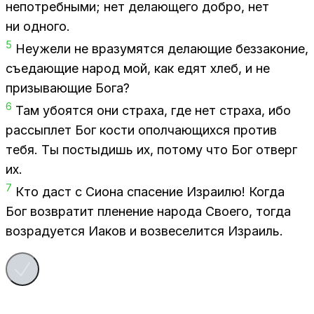
непо­треб­ны­ми; нет де­ла­ю­ще­го доб­ро, нет
ни од­но­го.
5
Неуже­ли не вра­зу­мят­ся де­ла­ю­щие без­за­ко­ние,
съе­да­ю­щие на­род мой, как едят хлеб, и не
при­зы­ва­ю­щие Бога?
6
Там убо­ят­ся они стра­ха, где нет стра­ха, ибо
рас­сып­лет Бог ко­сти опол­ча­ю­щих­ся про­тив
тебя. Ты по­сты­дишь их, по­то­му что Бог от­верг
их.
7
Кто даст с Си­о­на спа­се­ние Из­ра­и­лю! Ко­гда
Бог воз­вра­тит пле­не­ние на­ро­да Сво­е­го, то­гда
воз­ра­ду­ет­ся Иа­ков и воз­ве­се­лит­ся Из­ра­иль.