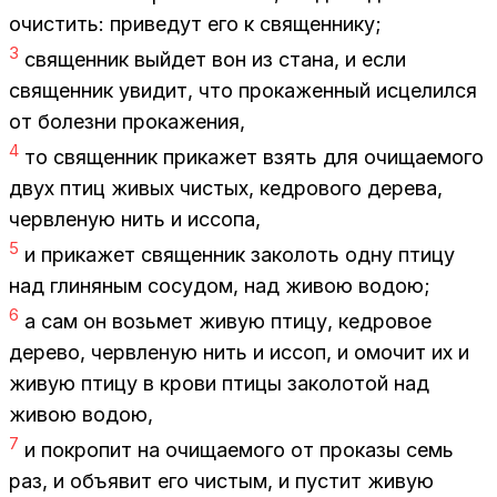
очи­стить: при­ве­дут его к свя­щен­ни­ку;
3
свя­щен­ник вый­дет вон из ста­на, и если
свя­щен­ник уви­дит, что про­ка­жен­ный ис­це­лил­ся
от бо­лез­ни про­ка­же­ния,
4
то свя­щен­ник при­ка­жет взять для очи­ща­е­мо­го
двух птиц жи­вых чи­стых, кед­ро­во­го де­ре­ва,
черв­ле­ную нить и ис­со­па,
5
и при­ка­жет свя­щен­ник за­ко­лоть одну пти­цу
над гли­ня­ным со­су­дом, над жи­вою во­дою;
6
а сам он возь­мет жи­вую пти­цу, кед­ро­вое
де­ре­во, черв­ле­ную нить и ис­соп, и омо­чит их и
жи­вую пти­цу в кро­ви пти­цы за­ко­ло­той над
жи­вою во­дою,
7
и по­кро­пит на очи­ща­е­мо­го от про­ка­зы семь
раз, и объ­явит его чи­стым, и пу­стит жи­вую