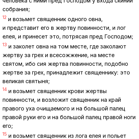
че­ло­ве­ка с ними пред Гос­по­дом у вхо­да ски­нии
со­бра­ния;
12
и возь­мет свя­щен­ник од­но­го овна,
и пред­ста­вит его в жерт­ву по­вин­но­сти, и лог
елея, и при­не­сет это, по­тря­сая пред Гос­по­дом;
13
и за­ко­лет овна на том ме­сте, где за­ко­ла­ют
жерт­ву за грех и все­со­жже­ние, на ме­сте
свя­том, ибо сия жерт­ва по­вин­но­сти, по­доб­но
жерт­ве за грех, при­над­ле­жит свя­щен­ни­ку: это
ве­ли­кая свя­ты­ня;
14
и возь­мет свя­щен­ник кро­ви жерт­вы
по­вин­но­сти, и воз­ло­жит свя­щен­ник на край
пра­во­го уха очи­ща­е­мо­го и на боль­шой па­лец
пра­вой руки его и на боль­шой па­лец пра­вой ноги
его;
15
и возь­мет свя­щен­ник из лога елея и по­льет