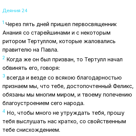
Деяния
24
1
Че­рез пять дней при­шел пер­во­свя­щен­ник
Ана­ния со ста­рей­ши­на­ми и с неко­то­рым
ри­то­ром Тер­тул­лом, ко­то­рые жа­ло­ва­лись
пра­ви­те­лю на Пав­ла.
2
Ко­гда же он был при­зван, то Тер­тулл на­чал
об­ви­нять его, го­во­ря:
3
все­гда и вез­де со вся­кою бла­го­дар­но­стью
при­зна­ем мы, что тебе, до­сто­по­чтен­ный Фе­ликс,
обя­за­ны мы мно­гим ми­ром, и тво­е­му по­пе­че­нию
бла­го­устро­е­ни­ем сего на­ро­да.
4
Но, что­бы мно­го не утруж­дать тебя, про­шу
тебя вы­слу­шать нас крат­ко, со свой­ствен­ным
тебе снис­хож­де­ни­ем.