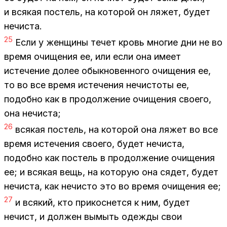
и вся­кая по­стель, на ко­то­рой он ля­жет, бу­дет
нечи­ста.
25
Если у жен­щи­ны те­чет кровь мно­гие дни не во
вре­мя очи­ще­ния ее, или если она име­ет
ис­те­че­ние до­лее обык­но­вен­но­го очи­ще­ния ее,
то во все вре­мя ис­те­че­ния нечи­сто­ты ее,
по­доб­но как в про­дол­же­ние очи­ще­ния сво­е­го,
она нечи­ста;
26
вся­кая по­стель, на ко­то­рой она ля­жет во все
вре­мя ис­те­че­ния сво­е­го, бу­дет нечи­ста,
по­доб­но как по­стель в про­дол­же­ние очи­ще­ния
ее; и вся­кая вещь, на ко­то­рую она ся­дет, бу­дет
нечи­ста, как нечи­сто это во вре­мя очи­ще­ния ее;
27
и вся­кий, кто при­кос­нет­ся к ним, бу­дет
нечист, и дол­жен вы­мыть одеж­ды свои