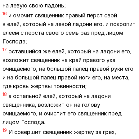
на ле­вую свою ла­донь;
16
и омо­чит свя­щен­ник пра­вый перст свой
в елей, ко­то­рый на ле­вой ла­до­ни его, и по­кро­пит
еле­ем с пер­ста сво­е­го семь раз пред ли­цом
Гос­по­да;
17
остав­ший­ся же елей, ко­то­рый на ла­до­ни его,
воз­ло­жит свя­щен­ник на край пра­во­го уха
очи­ща­е­мо­го, на боль­шой па­лец пра­вой руки его
и на боль­шой па­лец пра­вой ноги его, на ме­ста,
где кровь жерт­вы по­вин­но­сти;
18
а осталь­ной елей, ко­то­рый на ла­до­ни
свя­щен­ни­ка, воз­ло­жит он на го­ло­ву
очи­ща­е­мо­го, и очи­стит его свя­щен­ник пред
ли­цом Гос­по­да.
19
И со­вер­шит свя­щен­ник жерт­ву за грех,