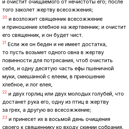
и очи­стит очи­ща­е­мо­го от нечи­сто­ты его; по­сле
того за­ко­лет жерт­ву все­со­жже­ния;
20
и воз­ло­жит свя­щен­ник все­со­жже­ние
и при­но­ше­ние хлеб­ное на жерт­вен­ник; и очи­стит
его свя­щен­ник, и он бу­дет чист.
21
Если же он бе­ден и не име­ет до­стат­ка,
то пусть возь­мет од­но­го овна в жерт­ву
по­вин­но­сти для по­тря­са­ния, чтоб очи­стить
себя, и одну де­ся­тую часть ефы пше­нич­ной
муки, сме­шан­ной с еле­ем, в при­но­ше­ние
хлеб­ное, и лог елея,
22
и двух гор­лиц или двух мо­ло­дых го­лу­бей, что
до­ста­нет рука его, одну из птиц в жерт­ву
за грех, а дру­гую во все­со­жже­ние;
23
и при­не­сет их в вось­мой день очи­ще­ния
сво­е­го к свя­щен­ни­ку ко вхо­ду ски­нии со­бра­ния,