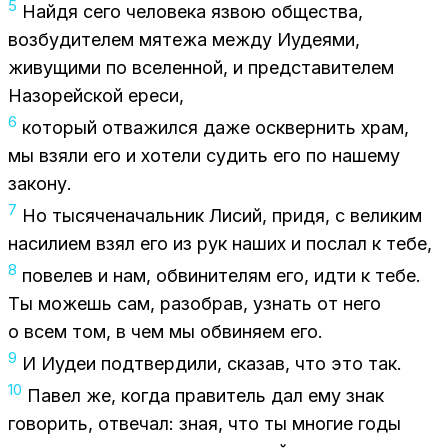
5
Най­дя сего че­ло­ве­ка яз­вою об­ще­ства,
воз­бу­ди­те­лем мя­те­жа меж­ду Иуде­я­ми,
жи­ву­щи­ми по все­лен­ной, и пред­ста­ви­те­лем
На­зо­рей­ской ере­си,
6
ко­то­рый от­ва­жил­ся даже осквер­нить храм,
мы взя­ли его и хо­те­ли су­дить его по на­ше­му
за­ко­ну.
7
Но ты­ся­че­на­чаль­ник Ли­сий, при­дя, с ве­ли­ким
на­си­ли­ем взял его из рук на­ших и по­слал к тебе,
8
по­ве­лев и нам, об­ви­ни­те­лям его, идти к тебе.
Ты мо­жешь сам, разо­брав, узнать от него
о всем том, в чем мы об­ви­ня­ем его.
9
И Иудеи под­твер­ди­ли, ска­зав, что это так.
10
Па­вел же, ко­гда пра­ви­тель дал ему знак
го­во­рить, от­ве­чал: зная, что ты мно­гие годы