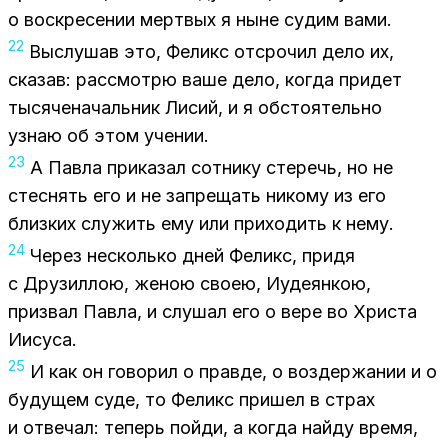
о вос­кре­се­нии мерт­вых я ныне су­дим вами.
22
Вы­слу­шав это, Фе­ликс от­сро­чил дело их,
ска­зав: рас­смот­рю ваше дело, ко­гда при­дет
ты­ся­че­на­чаль­ник Ли­сий, и я об­сто­я­тель­но
узнаю об этом уче­нии.
23
А Пав­ла при­ка­зал сот­ни­ку сте­речь, но не
стес­нять его и не за­пре­щать ни­ко­му из его
близ­ких слу­жить ему или при­хо­дить к нему.
24
Че­рез несколь­ко дней Фе­ликс, при­дя
с Дру­зил­лою, же­ною сво­ею, Иуде­ян­кою,
при­звал Пав­ла, и слу­шал его о вере во Хри­ста
Иису­са.
25
И как он го­во­рил о прав­де, о воз­дер­жа­нии и о
бу­ду­щем суде, то Фе­ликс при­шел в страх
и от­ве­чал: те­перь пой­ди, а ко­гда най­ду вре­мя,