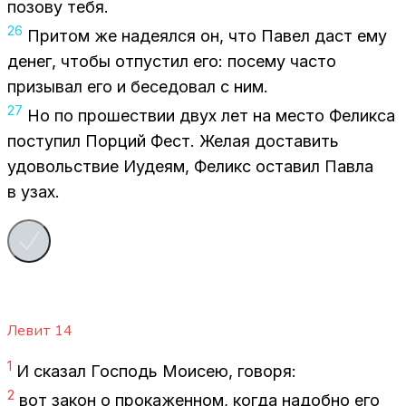
по­зо­ву тебя.
26
При­том же на­де­ял­ся он, что Па­вел даст ему
де­нег, что­бы от­пу­стил его: по­се­му ча­сто
при­зы­вал его и бе­се­до­вал с ним.
27
Но по про­ше­ствии двух лет на ме­сто Фе­лик­са
по­сту­пил Пор­ций Фест. Же­лая до­ста­вить
удо­воль­ствие Иуде­ям, Фе­ликс оста­вил Пав­ла
в узах.
Левит
14
1
И ска­зал Гос­подь Мо­и­сею, го­во­ря:
2
вот за­кон о про­ка­жен­ном, ко­гда на­доб­но его