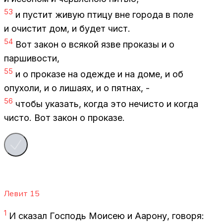
53
и пу­стит жи­вую пти­цу вне го­ро­да в поле
и очи­стит дом, и бу­дет чист.
54
Вот за­кон о вся­кой язве про­ка­зы и о
пар­ши­во­сти,
55
и о про­ка­зе на одеж­де и на доме, и об
опу­хо­ли, и о ли­ша­ях, и о пят­нах, -
56
что­бы ука­зать, ко­гда это нечи­сто и ко­гда
чи­сто. Вот за­кон о про­ка­зе.
Левит
15
1
И ска­зал Гос­подь Мо­и­сею и Ааро­ну, го­во­ря: