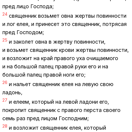
пред лицо Гос­по­да;
24
свя­щен­ник возь­мет овна жерт­вы по­вин­но­сти
и лог елея, и при­не­сет это свя­щен­ник, по­тря­сая
пред Гос­по­дом;
25
и за­ко­лет овна в жерт­ву по­вин­но­сти,
и возь­мет свя­щен­ник кро­ви жерт­вы по­вин­но­сти,
и воз­ло­жит на край пра­во­го уха очи­ща­е­мо­го
и на боль­шой па­лец пра­вой руки его и на
боль­шой па­лец пра­вой ноги его;
26
и на­льет свя­щен­ник елея на ле­вую свою
ла­донь,
27
и еле­ем, ко­то­рый на ле­вой ла­до­ни его,
по­кро­пит свя­щен­ник с пра­во­го пер­ста сво­е­го
семь раз пред ли­цом Гос­под­ним;
28
и воз­ло­жит свя­щен­ник елея, ко­то­рый