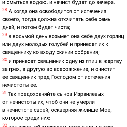
и омыть­ся во­дою, и нечист бу­дет до ве­че­ра.
28
А ко­гда она осво­бо­дит­ся от ис­те­че­ния
сво­е­го, то­гда долж­на от­счи­тать себе семь
дней, и по­том бу­дет чи­ста;
29
в вось­мой день возь­мет она себе двух гор­лиц
или двух мо­ло­дых го­лу­бей и при­не­сет их к
свя­щен­ни­ку ко вхо­ду ски­нии со­бра­ния;
30
и при­не­сет свя­щен­ник одну из птиц в жерт­ву
за грех, а дру­гую во все­со­жже­ние, и очи­стит
ее свя­щен­ник пред Гос­по­дом от ис­те­че­ния
нечи­сто­ты ее.
31
Так предо­хра­няй­те сы­нов Из­ра­и­ле­вых
от нечи­сто­ты их, чтоб они не умер­ли
в нечи­сто­те сво­ей, осквер­няя жи­ли­ще Мое,
ко­то­рое сре­ди них:
32
вот за­кон об име­ю­щем ис­те­че­ние и о том,