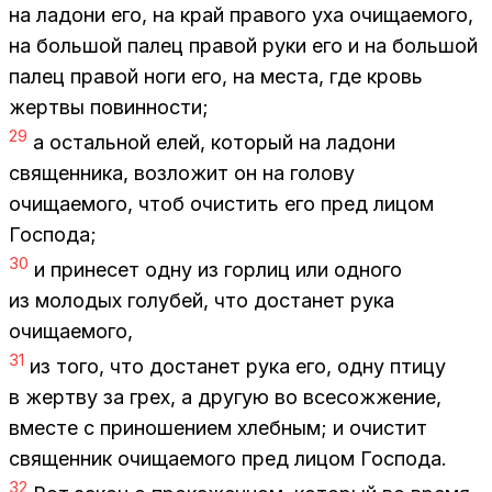
на ла­до­ни его, на край пра­во­го уха очи­ща­е­мо­го,
на боль­шой па­лец пра­вой руки его и на боль­шой
па­лец пра­вой ноги его, на ме­ста, где кровь
жерт­вы по­вин­но­сти;
29
а осталь­ной елей, ко­то­рый на ла­до­ни
свя­щен­ни­ка, воз­ло­жит он на го­ло­ву
очи­ща­е­мо­го, чтоб очи­стить его пред ли­цом
Гос­по­да;
30
и при­не­сет одну из гор­лиц или од­но­го
из мо­ло­дых го­лу­бей, что до­ста­нет рука
очи­ща­е­мо­го,
31
из того, что до­ста­нет рука его, одну пти­цу
в жерт­ву за грех, а дру­гую во все­со­жже­ние,
вме­сте с при­но­ше­ни­ем хлеб­ным; и очи­стит
свя­щен­ник очи­ща­е­мо­го пред ли­цом Гос­по­да.
32