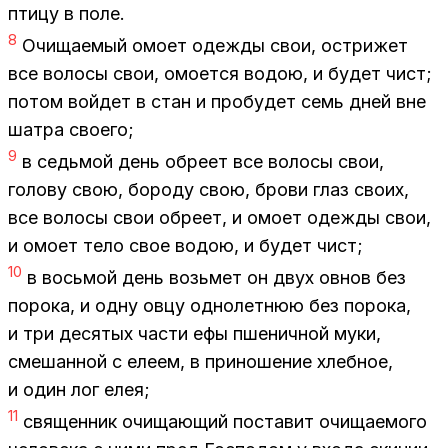
пти­цу в поле.
8
Очи­ща­е­мый омо­ет одеж­ды свои, остри­жет
все во­ло­сы свои, омо­ет­ся во­дою, и бу­дет чист;
по­том вой­дет в стан и про­бу­дет семь дней вне
шат­ра сво­е­го;
9
в седь­мой день обре­ет все во­ло­сы свои,
го­ло­ву свою, бо­ро­ду свою, бро­ви глаз сво­их,
все во­ло­сы свои обре­ет, и омо­ет одеж­ды свои,
и омо­ет тело свое во­дою, и бу­дет чист;
10
в вось­мой день возь­мет он двух ов­нов без
по­ро­ка, и одну овцу од­но­лет­нюю без по­ро­ка,
и три де­ся­тых ча­сти ефы пше­нич­ной муки,
сме­шан­ной с еле­ем, в при­но­ше­ние хлеб­ное,
и один лог елея;
11
свя­щен­ник очи­ща­ю­щий по­ста­вит очи­ща­е­мо­го