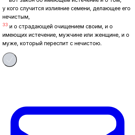
у кого слу­чит­ся из­ли­я­ние се­ме­ни, де­ла­ю­щее его
нечи­стым,
33
и о стра­да­ю­щей очи­ще­ни­ем сво­им, и о
име­ю­щих ис­те­че­ние, муж­чине или жен­щине, и о
муже, ко­то­рый пе­ре­спит с нечи­стою.