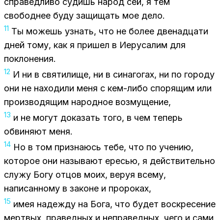
спра­вед­ли­во су­дишь на­род сей, я тем
сво­бод­нее буду за­щи­щать мое дело.
11
Ты мо­жешь узнать, что не бо­лее две­на­дца­ти
дней тому, как я при­шел в Иеру­са­лим для
по­кло­не­ния.
12
И ни в свя­ти­ли­ще, ни в си­на­го­гах, ни по го­ро­ду
они не на­хо­ди­ли меня с кем-либо спо­ря­щим или
про­из­во­дя­щим на­род­ное воз­му­ще­ние,
13
и не мо­гут до­ка­зать того, в чем те­перь
об­ви­ня­ют меня.
14
Но в том при­зна­юсь тебе, что по уче­нию,
ко­то­рое они на­зы­ва­ют ере­сью, я дей­стви­тель­но
слу­жу Богу от­цов моих, ве­руя все­му,
на­пи­сан­но­му в за­коне и про­ро­ках,
15
имея на­деж­ду на Бога, что бу­дет вос­кре­се­ние
мерт­вых, пра­вед­ных и непра­вед­ных, чего и сами