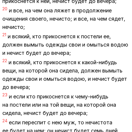
при­кос­нет­ся к ней, нечист бу­дет до ве­че­ра;
20
и все, на чем она ля­жет в про­дол­же­ние
очи­ще­ния сво­е­го, нечи­сто; и все, на чем ся­дет,
нечи­сто;
21
и вся­кий, кто при­кос­нет­ся к по­сте­ли ее,
дол­жен вы­мыть одеж­ды свои и омыть­ся во­дою
и нечист бу­дет до ве­че­ра;
22
и вся­кий, кто при­кос­нет­ся к ка­кой-ни­будь
вещи, на ко­то­рой она си­де­ла, дол­жен вы­мыть
одеж­ды свои и омыть­ся во­дою, и нечист бу­дет
до ве­че­ра;
23
и если кто при­кос­нет­ся к чему-ни­будь
на по­сте­ли или на той вещи, на ко­то­рой она
си­де­ла, нечист бу­дет до ве­че­ра;
24
если пе­ре­спит с нею муж, то нечи­сто­та
ее бу­дет на нем; он нечист бу­дет семь дней,