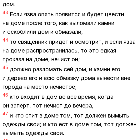
дом.
43
Если язва опять по­явит­ся и бу­дет цве­сти
на доме по­сле того, как вы­ло­ма­ли кам­ни
и оскоб­ли­ли дом и об­ма­за­ли,
44
то свя­щен­ник при­дет и осмот­рит, и если язва
на доме рас­про­стра­ни­лась, то это ед­кая
про­ка­за на доме, нечист он;
45
долж­но раз­ло­мать сей дом, и кам­ни его
и де­ре­во его и всю об­маз­ку дома вы­не­сти вне
го­ро­да на ме­сто нечи­стое;
46
кто вхо­дит в дом во все вре­мя, ко­гда
он за­перт, тот нечист до ве­че­ра;
47
и кто спит в доме том, тот дол­жен вы­мыть
одеж­ды свои; и кто ест в доме том, тот дол­жен
вы­мыть одеж­ды свои.