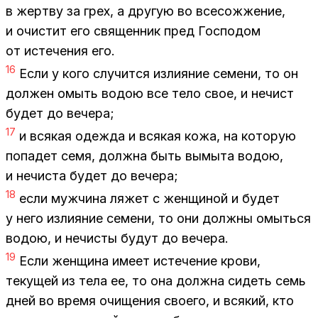
в жерт­ву за грех, а дру­гую во все­со­жже­ние,
и очи­стит его свя­щен­ник пред Гос­по­дом
от ис­те­че­ния его.
16
Если у кого слу­чит­ся из­ли­я­ние се­ме­ни, то он
дол­жен омыть во­дою все тело свое, и нечист
бу­дет до ве­че­ра;
17
и вся­кая одеж­да и вся­кая кожа, на ко­то­рую
по­па­дет семя, долж­на быть вы­мы­та во­дою,
и нечи­ста бу­дет до ве­че­ра;
18
если муж­чи­на ля­жет с жен­щи­ной и бу­дет
у него из­ли­я­ние се­ме­ни, то они долж­ны омыть­ся
во­дою, и нечи­сты бу­дут до ве­че­ра.
19
Если жен­щи­на име­ет ис­те­че­ние кро­ви,
те­ку­щей из тела ее, то она долж­на си­деть семь
дней во вре­мя очи­ще­ния сво­е­го, и вся­кий, кто