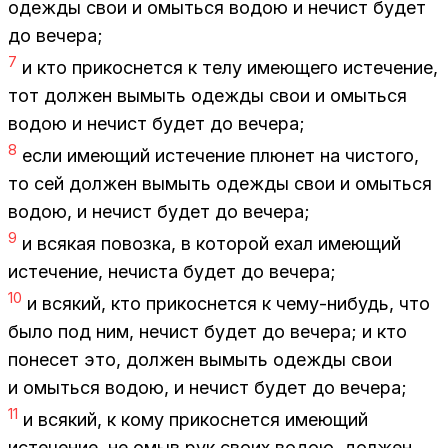
одеж­ды свои и омыть­ся во­дою и нечист бу­дет
до ве­че­ра;
7
и кто при­кос­нет­ся к телу име­ю­ще­го ис­те­че­ние,
тот дол­жен вы­мыть одеж­ды свои и омыть­ся
во­дою и нечист бу­дет до ве­че­ра;
8
если име­ю­щий ис­те­че­ние плю­нет на чи­сто­го,
то сей дол­жен вы­мыть одеж­ды свои и омыть­ся
во­дою, и нечист бу­дет до ве­че­ра;
9
и вся­кая по­воз­ка, в ко­то­рой ехал име­ю­щий
ис­те­че­ние, нечи­ста бу­дет до ве­че­ра;
10
и вся­кий, кто при­кос­нет­ся к чему-ни­будь, что
было под ним, нечист бу­дет до ве­че­ра; и кто
по­не­сет это, дол­жен вы­мыть одеж­ды свои
и омыть­ся во­дою, и нечист бу­дет до ве­че­ра;
11
и вся­кий, к кому при­кос­нет­ся име­ю­щий
ис­те­че­ние, не омыв рук сво­их во­дою, дол­жен