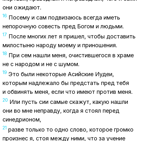
они ожи­да­ют.
16
По­се­му и сам под­ви­за­юсь все­гда иметь
непо­роч­ную со­весть пред Бо­гом и людь­ми.
17
По­сле мно­гих лет я при­шел, что­бы до­ста­вить
ми­ло­сты­ню на­ро­ду мо­е­му и при­но­ше­ния.
18
При сем на­шли меня, очи­стив­ше­го­ся в хра­ме
не с на­ро­дом и не с шу­мом.
19
Это были неко­то­рые Асий­ские Иудеи,
ко­то­рым над­ле­жа­ло бы пред­стать пред тебя
и об­ви­нять меня, если что име­ют про­тив меня.
20
Или пусть сии са­мые ска­жут, ка­кую на­шли
они во мне неправ­ду, ко­гда я сто­ял пе­ред
си­нед­ри­о­ном,
21
раз­ве толь­ко то одно сло­во, ко­то­рое гром­ко
про­из­нес я, стоя меж­ду ними, что за уче­ние