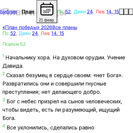
План победы
Библия
План
Пс
52
,
Деян
24
,
Лев
14
,
15
21 февр.
«План победы» 2026
Все планы
Пс
52
,
Деян
24
,
Лев
14
,
15
Псалом
52
1
На­чаль­ни­ку хора. На ду­хо­вом ору­дии. Уче­ние
Да­ви­да.
2
Ска­зал бе­зу­мец в серд­це сво­ем: «нет Бо­га».
Раз­вра­ти­лись они и со­вер­ши­ли гнус­ные
пре­ступ­ле­ния; нет де­ла­ю­ще­го доб­ро.
3
Бог с небес при­з­рел на сы­нов че­ло­ве­че­ских,
что­бы ви­деть, есть ли ра­зу­ме­ю­щий, ищу­щий
Бога.
4
Все укло­ни­лись, сде­ла­лись рав­но