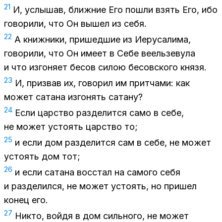
21
И, услы­шав, ближ­ние Его по­шли взять Его, ибо
го­во­ри­ли, что Он вы­шел из себя.
22
А книж­ни­ки, при­шед­шие из Иеру­са­ли­ма,
го­во­ри­ли, что Он име­ет в Себе ве­ель­зе­ву­ла
и что из­го­ня­ет бе­сов си­лою бе­сов­ско­го кня­зя.
23
И, при­звав их, го­во­рил им прит­ча­ми: как
мо­жет са­та­на из­го­нять са­та­ну?
24
Если цар­ство раз­де­лит­ся само в себе,
не мо­жет усто­ять цар­ство то;
25
и если дом раз­де­лит­ся сам в себе, не мо­жет
усто­ять дом тот;
26
и если са­та­на вос­стал на са­мо­го себя
и раз­де­лил­ся, не мо­жет усто­ять, но при­шел
ко­нец его.
27
Ни­кто, вой­дя в дом силь­но­го, не мо­жет