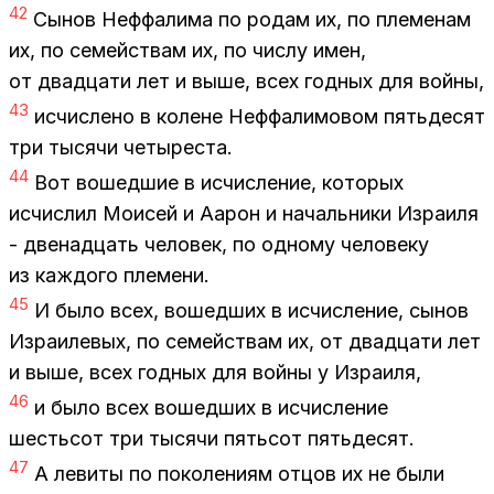
42
Сы­нов Неф­фа­ли­ма по ро­дам их, по пле­ме­нам
их, по се­мей­ствам их, по чис­лу имен,
от два­дца­ти лет и выше, всех год­ных для вой­ны,
43
ис­чис­ле­но в ко­лене Неф­фа­ли­мо­вом пять­де­сят
три ты­ся­чи че­ты­ре­ста.
44
Вот во­шед­шие в ис­чис­ле­ние, ко­то­рых
ис­чис­лил Мо­и­сей и Аарон и на­чаль­ни­ки Из­ра­и­ля
- две­на­дцать че­ло­век, по од­но­му че­ло­ве­ку
из каж­до­го пле­ме­ни.
45
И было всех, во­шед­ших в ис­чис­ле­ние, сы­нов
Из­ра­и­ле­вых, по се­мей­ствам их, от два­дца­ти лет
и выше, всех год­ных для вой­ны у Из­ра­и­ля,
46
и было всех во­шед­ших в ис­чис­ле­ние
шесть­сот три ты­ся­чи пять­сот пять­де­сят.
47
А ле­ви­ты по по­ко­ле­ни­ям от­цов их не были