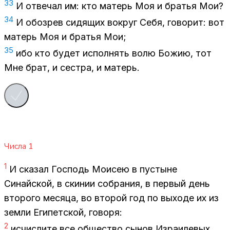
33
И от­ве­чал им: кто ма­терь Моя и бра­тья Мои?
34
И обо­зрев си­дя­щих во­круг Себя, го­во­рит: вот
ма­терь Моя и бра­тья Мои;
35
ибо кто бу­дет ис­пол­нять волю Бо­жию, тот
Мне брат, и сест­ра, и ма­терь.
Числа
1
1
И ска­зал Гос­подь Мо­и­сею в пу­стыне
Си­най­ской, в ски­нии со­бра­ния, в пер­вый день
вто­ро­го ме­ся­ца, во вто­рой год по вы­хо­де их из
зем­ли Еги­пет­ской, го­во­ря:
2
ис­чис­ли­те все об­ще­ство сы­нов Из­ра­и­ле­вых