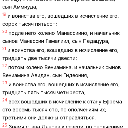
сын Ам­ми­уда,
19
и во­ин­ства его, во­шед­ших в ис­чис­ле­ние его,
со­рок ты­сяч пять­сот;
20
под­ле него ко­ле­но Ма­нас­си­и­но, и на­чаль­ник
сы­нов Ма­нас­сии Га­ма­ли­ил, сын Пе­да­цу­ра,
21
и во­ин­ства его, во­шед­ших в ис­чис­ле­ние его,
трид­цать две ты­ся­чи две­сти;
22
по­том ко­ле­но Ве­ни­а­ми­на, и на­чаль­ник сы­нов
Ве­ни­а­ми­на Ави­дан, сын Ги­део­ния,
23
и во­ин­ства его, во­шед­ших в ис­чис­ле­ние его,
трид­цать пять ты­сяч че­ты­ре­ста;
24
всех во­шед­ших в ис­чис­ле­ние к ста­ну Еф­ре­ма
сто во­семь ты­сяч сто, по опол­че­ни­ям их;
тре­тьи­ми они долж­ны от­прав­лять­ся.
25
Зна­мя ста­на Да­но­ва к се­ве­ру, по опол­че­ни­ям