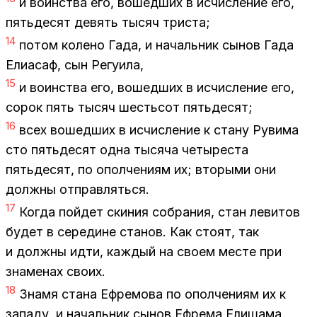
и во­ин­ства его, во­шед­ших в ис­чис­ле­ние его,
пять­де­сят де­вять ты­сяч три­ста;
14
по­том ко­ле­но Гада, и на­чаль­ник сы­нов Гада
Ели­а­саф, сын Ре­гу­и­ла,
15
и во­ин­ства его, во­шед­ших в ис­чис­ле­ние его,
со­рок пять ты­сяч шесть­сот пять­де­сят;
16
всех во­шед­ших в ис­чис­ле­ние к ста­ну Ру­ви­ма
сто пять­де­сят одна ты­ся­ча че­ты­ре­ста
пять­де­сят, по опол­че­ни­ям их; вто­ры­ми они
долж­ны от­прав­лять­ся.
17
Ко­гда пой­дет ски­ния со­бра­ния, стан ле­ви­тов
бу­дет в се­ре­дине ста­нов. Как сто­ят, так
и долж­ны идти, каж­дый на сво­ем ме­сте при
зна­ме­нах сво­их.
18
Зна­мя ста­на Еф­ре­мо­ва по опол­че­ни­ям их к
за­па­ду, и на­чаль­ник сы­нов Еф­ре­ма Ели­ша­ма,