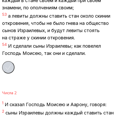
каж­дый в стане сво­ем и каж­дый при сво­ем
зна­ме­ни, по опол­че­ни­ям сво­им;
53
а ле­ви­ты долж­ны ста­вить стан око­ло ски­нии
от­кро­ве­ния, что­бы не было гне­ва на об­ще­ство
сы­нов Из­ра­и­ле­вых, и бу­дут ле­ви­ты сто­ять
на стра­же у ски­нии от­кро­ве­ния.
54
И сде­ла­ли сыны Из­ра­и­ле­вы; как по­ве­лел
Гос­подь Мо­и­сею, так они и сде­ла­ли.
Числа
2
1
И ска­зал Гос­подь Мо­и­сею и Ааро­ну, го­во­ря:
2
сыны Из­ра­и­ле­вы долж­ны каж­дый ста­вить стан