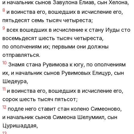
и на­чаль­ник сы­нов За­ву­ло­на Елиав, сын Хе­ло­на,
8
и во­ин­ства его, во­шед­ших в ис­чис­ле­ние его,
пять­де­сят семь ты­сяч че­ты­ре­ста;
9
всех во­шед­ших в ис­чис­ле­ние к ста­ну Иуды сто
во­семь­де­сят шесть ты­сяч че­ты­ре­ста,
по опол­че­ни­ям их; пер­вы­ми они долж­ны
от­прав­лять­ся.
10
Зна­мя ста­на Ру­ви­мо­ва к югу, по опол­че­ни­ям
их, и на­чаль­ник сы­нов Ру­ви­мо­вых Ели­цур, сын
Ше­де­ура,
11
и во­ин­ства его, во­шед­ших в ис­чис­ле­ние его,
со­рок шесть ты­сяч пять­сот;
12
под­ле него ста­вит стан ко­ле­но Си­мео­но­во,
и на­чаль­ник сы­нов Си­мео­на Ше­лу­ми­ил, сын
Цу­ри­шад­дая,
13