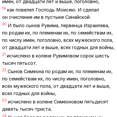
имен, от два­дца­ти лет и выше, по­го­лов­но,
19
как по­ве­лел Гос­подь Мо­и­сею. И сде­лал
он счис­ле­ние им в пу­стыне Си­най­ской.
20
И было сы­нов Ру­ви­ма, пер­вен­ца Из­ра­и­ле­ва,
по ро­дам их, по пле­ме­нам их, по се­мей­ствам их,
по чис­лу имен, по­го­лов­но, всех му­же­ско­го пола,
от два­дца­ти лет и выше, всех год­ных для вой­ны,
21
ис­чис­ле­но в ко­лене Ру­ви­мо­вом со­рок шесть
ты­сяч пять­сот.
22
Сы­нов Си­мео­на по ро­дам их, по пле­ме­нам их,
по се­мей­ствам их, по чис­лу имен, по­го­лов­но,
всех му­же­ско­го пола, от два­дца­ти лет и выше,
всех год­ных для вой­ны,
23
ис­чис­ле­но в ко­лене Си­мео­но­вом пять­де­сят
де­вять ты­сяч три­ста.
24