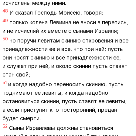
ис­чис­ле­ны меж­ду ними.
48
И ска­зал Гос­подь Мо­и­сею, го­во­ря:
49
толь­ко ко­ле­на Ле­ви­и­на не вно­си в пе­ре­пись,
и не ис­чис­ляй их вме­сте с сы­на­ми Из­ра­и­ля;
50
но по­ру­чи ле­ви­там ски­нию от­кро­ве­ния и все
при­над­леж­но­сти ее и все, что при ней; пусть
они но­сят ски­нию и все при­над­леж­но­сти ее,
и слу­жат при ней, и око­ло ски­нии пусть ста­вят
стан свой;
51
и ко­гда на­доб­но пе­ре­но­сить ски­нию, пусть
под­ни­ма­ют ее ле­ви­ты, и ко­гда на­доб­но
оста­но­вить­ся ски­нии, пусть ста­вят ее ле­ви­ты;
а если при­сту­пит кто по­сто­рон­ний, пре­дан
бу­дет смер­ти.
52
Сыны Из­ра­и­ле­вы долж­ны ста­но­вить­ся