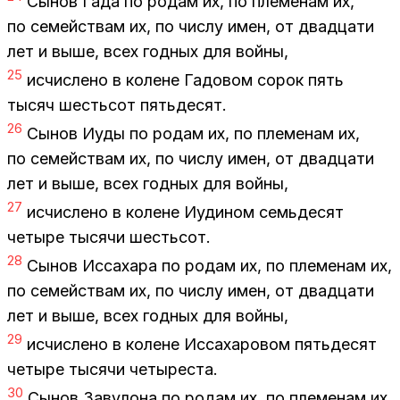
Сы­нов Гада по ро­дам их, по пле­ме­нам их,
по се­мей­ствам их, по чис­лу имен, от два­дца­ти
лет и выше, всех год­ных для вой­ны,
25
ис­чис­ле­но в ко­лене Га­до­вом со­рок пять
ты­сяч шесть­сот пять­де­сят.
26
Сы­нов Иуды по ро­дам их, по пле­ме­нам их,
по се­мей­ствам их, по чис­лу имен, от два­дца­ти
лет и выше, всех год­ных для вой­ны,
27
ис­чис­ле­но в ко­лене Иуди­ном семь­де­сят
че­ты­ре ты­ся­чи шесть­сот.
28
Сы­нов Ис­са­ха­ра по ро­дам их, по пле­ме­нам их,
по се­мей­ствам их, по чис­лу имен, от два­дца­ти
лет и выше, всех год­ных для вой­ны,
29
ис­чис­ле­но в ко­лене Ис­са­ха­ро­вом пять­де­сят
че­ты­ре ты­ся­чи че­ты­ре­ста.
30
Сы­нов За­ву­ло­на по ро­дам их, по пле­ме­нам их,