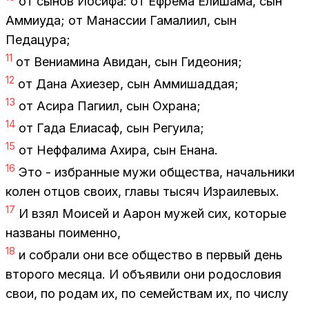
от сы­нов Иоси­фа: от Еф­ре­ма Ели­ша­ма, сын
Ам­ми­уда; от Ма­нас­сии Га­ма­ли­ил, сын
Пе­да­цу­ра;
11
от Ве­ни­а­ми­на Ави­дан, сын Ги­део­ния;
12
от Дана Ахи­е­зер, сын Ам­ми­шад­дая;
13
от Аси­ра Па­ги­ил, сын Охра­на;
14
от Гада Ели­а­саф, сын Ре­гу­и­ла;
15
от Неф­фа­ли­ма Ахи­ра, сын Ена­на.
16
Это - из­бран­ные мужи об­ще­ства, на­чаль­ни­ки
ко­лен от­цов сво­их, гла­вы ты­сяч Из­ра­и­ле­вых.
17
И взял Мо­и­сей и Аарон му­жей сих, ко­то­рые
на­зва­ны по­имен­но,
18
и со­бра­ли они все об­ще­ство в пер­вый день
вто­ро­го ме­ся­ца. И объ­яви­ли они ро­до­сло­вия
свои, по ро­дам их, по се­мей­ствам их, по чис­лу