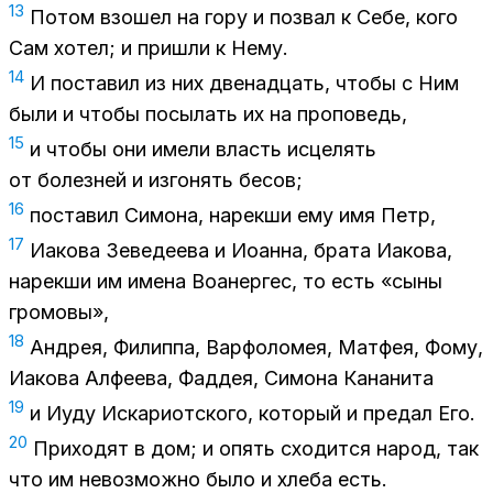
13
По­том взо­шел на гору и по­звал к Себе, кого
Сам хо­тел; и при­шли к Нему.
14
И по­ста­вил из них две­на­дцать, что­бы с Ним
были и что­бы по­сы­лать их на про­по­ведь,
15
и что­бы они име­ли власть ис­це­лять
от бо­лез­ней и из­го­нять бе­сов;
16
по­ста­вил Си­мо­на, на­рек­ши ему имя Петр,
17
Иа­ко­ва Зе­ве­де­е­ва и Иоан­на, бра­та Иа­ко­ва,
на­рек­ши им име­на Во­анер­гес, то есть «сы­ны
гро­мо­вы»,
18
Ан­дрея, Фи­лип­па, Вар­фо­ло­мея, Мат­фея, Фому,
Иа­ко­ва Ал­фе­е­ва, Фад­дея, Си­мо­на Ка­на­ни­та
19
и Иуду Ис­ка­ри­от­ско­го, ко­то­рый и пре­дал Его.
20
При­хо­дят в дом; и опять схо­дит­ся на­род, так
что им невоз­мож­но было и хле­ба есть.