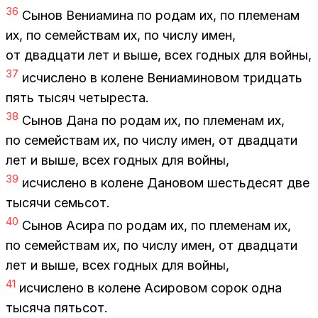
36
Сы­нов Ве­ни­а­ми­на по ро­дам их, по пле­ме­нам
их, по се­мей­ствам их, по чис­лу имен,
от два­дца­ти лет и выше, всех год­ных для вой­ны,
37
ис­чис­ле­но в ко­лене Ве­ни­а­ми­но­вом трид­цать
пять ты­сяч че­ты­ре­ста.
38
Сы­нов Дана по ро­дам их, по пле­ме­нам их,
по се­мей­ствам их, по чис­лу имен, от два­дца­ти
лет и выше, всех год­ных для вой­ны,
39
ис­чис­ле­но в ко­лене Да­но­вом шесть­дес­ят две
ты­ся­чи семь­сот.
40
Сы­нов Аси­ра по ро­дам их, по пле­ме­нам их,
по се­мей­ствам их, по чис­лу имен, от два­дца­ти
лет и выше, всех год­ных для вой­ны,
41
ис­чис­ле­но в ко­лене Аси­ро­вом со­рок одна
ты­ся­ча пять­сот.