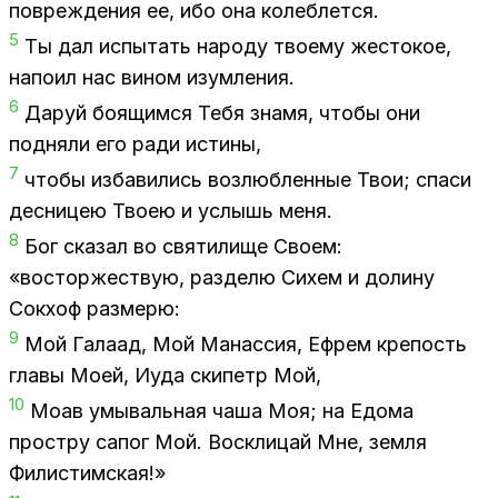
по­вре­жде­ния ее, ибо она ко­леб­лет­ся.
5
Ты дал ис­пы­тать на­ро­ду тво­е­му же­сто­кое,
на­по­ил нас ви­ном изум­ле­ния.
6
Да­руй бо­я­щим­ся Тебя зна­мя, что­бы они
под­ня­ли его ради ис­ти­ны,
7
что­бы из­ба­ви­лись воз­люб­лен­ные Твои; спа­си
дес­ни­цею Тво­ею и услышь меня.
8
Бог ска­зал во свя­ти­ли­ще Сво­ем:
«вос­тор­же­ствую, раз­де­лю Си­хем и до­ли­ну
Сок­хоф раз­ме­рю:
9
Мой Га­ла­ад, Мой Ма­нас­сия, Еф­рем кре­пость
гла­вы Моей, Иуда ски­петр Мой,
10
Моав умы­валь­ная чаша Моя; на Едо­ма
про­ст­ру са­пог Мой. Вос­кли­цай Мне, зем­ля
Фи­ли­стим­ская!»