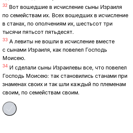
32
Вот во­шед­шие в ис­чис­ле­ние сыны Из­ра­и­ля
по се­мей­ствам их. Всех во­шед­ших в ис­чис­ле­ние
в ста­нах, по опол­че­ни­ям их, шесть­сот три
ты­ся­чи пять­сот пять­де­сят.
33
А ле­ви­ты не во­шли в ис­чис­ле­ние вме­сте
с сы­на­ми Из­ра­и­ля, как по­ве­лел Гос­подь
Мо­и­сею.
34
И сде­ла­ли сыны Из­ра­и­ле­вы все, что по­ве­лел
Гос­подь Мо­и­сею: так ста­но­ви­лись ста­на­ми при
зна­ме­нах сво­их и так шли каж­дый по пле­ме­нам
сво­им, по се­мей­ствам сво­им.