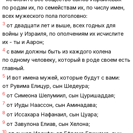
по ро­дам их, по се­мей­ствам их, по чис­лу имен,
всех му­же­ско­го пола по­го­лов­но:
3
от два­дца­ти лет и выше, всех год­ных для
вой­ны у Из­ра­и­ля, по опол­че­ни­ям их ис­чис­ли­те
их - ты и Аарон;
4
с вами долж­ны быть из каж­до­го ко­ле­на
по од­но­му че­ло­ве­ку, ко­то­рый в роде сво­ем есть
глав­ный.
5
И вот име­на му­жей, ко­то­рые бу­дут с вами:
от Ру­ви­ма Ели­цур, сын Ше­де­ура;
6
от Си­мео­на Ше­лу­ми­ил, сын Цу­ри­шад­дая;
7
от Иуды На­ас­сон, сын Ами­на­да­ва;
8
от Ис­са­ха­ра На­фа­наил, сын Цу­а­ра;
9
от За­ву­ло­на Елиав, сын Хе­ло­на;
10