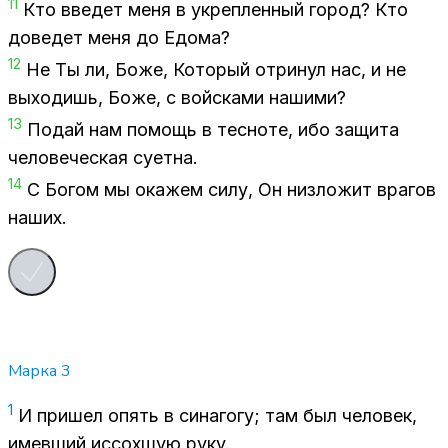
11
Кто вве­дет меня в укреп­лен­ный го­род? Кто
до­ве­дет меня до Едо­ма?
12
Не Ты ли, Боже, Ко­то­рый от­ри­нул нас, и не
вы­хо­дишь, Боже, с вой­ска­ми на­ши­ми?
13
По­дай нам по­мощь в тес­но­те, ибо за­щи­та
че­ло­ве­че­ская су­ет­на.
14
С Бо­гом мы ока­жем силу, Он низ­ло­жит вра­гов
на­ших.
Марка
3
1
И при­шел опять в си­на­го­гу; там был че­ло­век,
имев­ший ис­сох­шую руку.