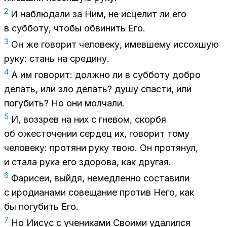
2
И на­блю­да­ли за Ним, не ис­це­лит ли его
в суб­бо­ту, что­бы об­ви­нить Его.
3
Он же го­во­рит че­ло­ве­ку, имев­ше­му ис­сох­шую
руку: стань на сре­ди­ну.
4
А им го­во­рит: долж­но ли в суб­бо­ту доб­ро
де­лать, или зло де­лать? душу спа­сти, или
по­гу­бить? Но они мол­ча­ли.
5
И, воз­зрев на них с гне­вом, скор­бя
об оже­сто­че­нии сер­дец их, го­во­рит тому
че­ло­ве­ку: про­тя­ни руку твою. Он про­тя­нул,
и ста­ла рука его здо­ро­ва, как дру­гая.
6
Фа­ри­сеи, вый­дя, немед­лен­но со­ста­ви­ли
с иро­ди­а­на­ми со­ве­ща­ние про­тив Него, как
бы по­гу­бить Его.
7
Но Иисус с уче­ни­ка­ми Сво­и­ми уда­лил­ся