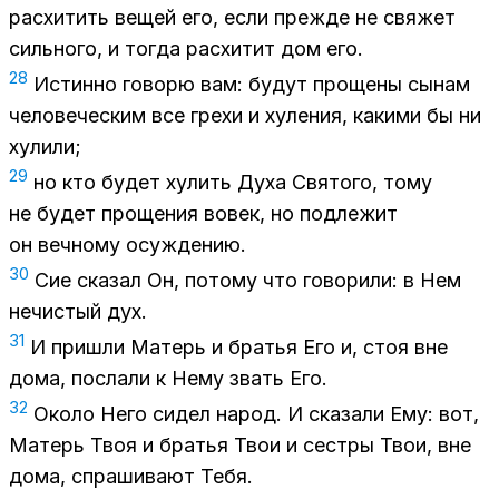
рас­хи­тить ве­щей его, если преж­де не свя­жет
силь­но­го, и то­гда рас­хи­тит дом его.
28
Ис­тин­но го­во­рю вам: бу­дут про­ще­ны сы­нам
че­ло­ве­че­ским все гре­хи и ху­ле­ния, ка­ки­ми бы ни
ху­ли­ли;
29
но кто бу­дет ху­лить Духа Свя­то­го, тому
не бу­дет про­ще­ния во­век, но под­ле­жит
он веч­но­му осуж­де­нию.
30
Сие ска­зал Он, по­то­му что го­во­ри­ли: в Нем
нечи­стый дух.
31
И при­шли Ма­терь и бра­тья Его и, стоя вне
дома, по­сла­ли к Нему звать Его.
32
Око­ло Него си­дел на­род. И ска­за­ли Ему: вот,
Ма­терь Твоя и бра­тья Твои и сест­ры Твои, вне
дома, спра­ши­ва­ют Тебя.