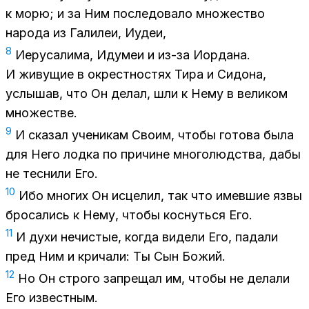
к морю; и за Ним по­сле­до­ва­ло мно­же­ство
на­ро­да из Га­ли­леи, Иудеи,
8
Иеру­са­ли­ма, Иду­меи и из-за Иор­да­на.
И жи­ву­щие в окрест­но­стях Тира и Си­до­на,
услы­шав, что Он де­лал, шли к Нему в ве­ли­ком
мно­же­стве.
9
И ска­зал уче­ни­кам Сво­им, что­бы го­то­ва была
для Него лод­ка по при­чине мно­го­люд­ства, дабы
не тес­ни­ли Его.
10
Ибо мно­гих Он ис­це­лил, так что имев­шие язвы
бро­са­лись к Нему, что­бы кос­нуть­ся Его.
11
И духи нечи­стые, ко­гда ви­де­ли Его, па­да­ли
пред Ним и кри­ча­ли: Ты Сын Бо­жий.
12
Но Он стро­го за­пре­щал им, что­бы не де­ла­ли
Его из­вест­ным.