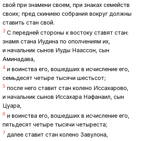
свой при зна­ме­ни сво­ем, при зна­ках се­мейств
сво­их; пред ски­ни­ею со­бра­ния во­круг долж­ны
ста­вить стан свой.
3
С пе­ред­ней сто­ро­ны к во­сто­ку ста­вят стан:
зна­мя ста­на Иуди­на по опол­че­ни­ям их,
и на­чаль­ник сы­нов Иуды На­ас­сон, сын
Ами­на­да­ва,
4
и во­ин­ства его, во­шед­ших в ис­чис­ле­ние его,
семь­де­сят че­ты­ре ты­ся­чи шесть­сот;
5
по­сле него ста­вит стан ко­ле­но Ис­са­ха­ро­во,
и на­чаль­ник сы­нов Ис­са­ха­ра На­фа­наил, сын
Цу­а­ра,
6
и во­ин­ства его, во­шед­ших в ис­чис­ле­ние его,
пять­де­сят че­ты­ре ты­ся­чи че­ты­ре­ста;
7
да­лее ста­вит стан ко­ле­но За­ву­ло­на,