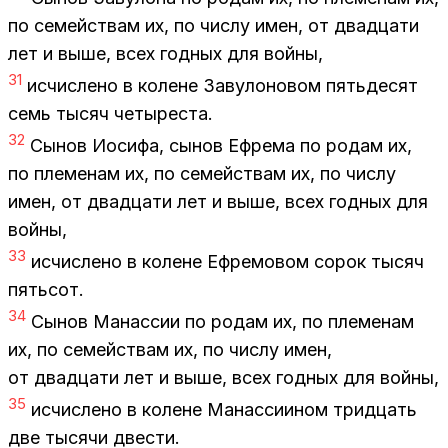
по се­мей­ствам их, по чис­лу имен, от два­дца­ти
лет и выше, всех год­ных для вой­ны,
31
ис­чис­ле­но в ко­лене За­ву­ло­но­вом пять­де­сят
семь ты­сяч че­ты­ре­ста.
32
Сы­нов Иоси­фа, сы­нов Еф­ре­ма по ро­дам их,
по пле­ме­нам их, по се­мей­ствам их, по чис­лу
имен, от два­дца­ти лет и выше, всех год­ных для
вой­ны,
33
ис­чис­ле­но в ко­лене Еф­ре­мо­вом со­рок ты­сяч
пять­сот.
34
Сы­нов Ма­нас­сии по ро­дам их, по пле­ме­нам
их, по се­мей­ствам их, по чис­лу имен,
от два­дца­ти лет и выше, всех год­ных для вой­ны,
35
ис­чис­ле­но в ко­лене Ма­нас­си­и­ном трид­цать
две ты­ся­чи две­сти.