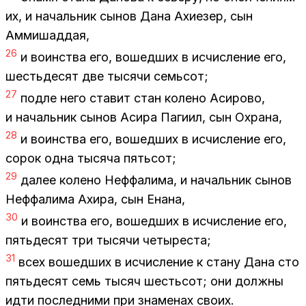
их, и на­чаль­ник сы­нов Дана Ахи­е­зер, сын
Ам­ми­шад­дая,
26
и во­ин­ства его, во­шед­ших в ис­чис­ле­ние его,
шесть­дес­ят две ты­ся­чи семь­сот;
27
под­ле него ста­вит стан ко­ле­но Аси­ро­во,
и на­чаль­ник сы­нов Аси­ра Па­ги­ил, сын Охра­на,
28
и во­ин­ства его, во­шед­ших в ис­чис­ле­ние его,
со­рок одна ты­ся­ча пять­сот;
29
да­лее ко­ле­но Неф­фа­ли­ма, и на­чаль­ник сы­нов
Неф­фа­ли­ма Ахи­ра, сын Ена­на,
30
и во­ин­ства его, во­шед­ших в ис­чис­ле­ние его,
пять­де­сят три ты­ся­чи че­ты­ре­ста;
31
всех во­шед­ших в ис­чис­ле­ние к ста­ну Дана сто
пять­де­сят семь ты­сяч шесть­сот; они долж­ны
идти по­след­ни­ми при зна­ме­нах сво­их.