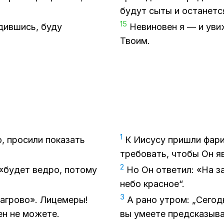
бу­дут сыты и оста­нет­с
15
­див­шись, буду
Неви­но­вен я — и уви­
Тво­им.
1
, про­си­ли по­ка­зать
К Иису­су при­шли фа­ри­
тре­бо­вать, что­бы Он я
2
 «бу­дет вед­ро, по­то­му
Но Он от­ве­тил: «На за­
небо крас­ное“.
3
аг­ро­во». Ли­це­ме­ры!
А рано утром: „Се­год­
ен не мо­же­те.
вы уме­е­те пред­ска­зы­ва