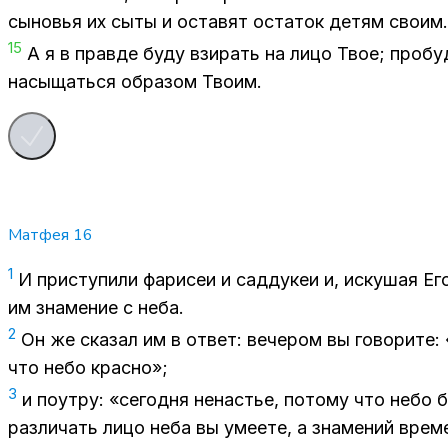
сы­но­вья их сыты и оста­вят оста­ток де­тям сво­им.
15
А я в прав­де буду взи­рать на лицо Твое; про­бу
на­сы­щать­ся об­ра­зом Тво­им.
Матфея
16
1
И при­сту­пи­ли фа­ри­сеи и сад­ду­кеи и, ис­ку­шая Его
им зна­ме­ние с неба.
2
Он же ска­зал им в от­вет: ве­че­ром вы го­во­ри­те:
что небо крас­но»;
3
и по­ут­ру: «се­год­ня нена­стье, по­то­му что небо б
раз­ли­чать лицо неба вы уме­е­те, а зна­ме­ний вре­м