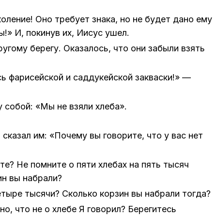
о­ле­ние! Оно тре­бу­ет зна­ка, но не бу­дет дано ему
ны!» И, по­ки­нув их, Иисус ушел.
ру­го­му бе­ре­гу. Ока­за­лось, что они за­бы­ли взять
сь фа­ри­сей­ской и сад­ду­кей­ской за­квас­ки!» —
у со­бой: «Мы не взя­ли хле­ба».
ка­зал им: «По­че­му вы го­во­ри­те, что у вас нет
­е­те? Не помни­те о пяти хле­бах на пять ты­сяч
ин вы на­бра­ли?
ты­ре ты­ся­чи? Сколь­ко кор­зин вы на­бра­ли то­гда?
о, что не о хле­бе Я го­во­рил? Бе­ре­ги­тесь