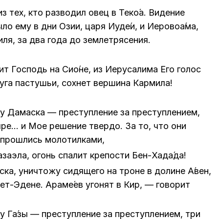
из тех, кто раз­во­дил овец в Те­ко́а. Ви­де­ние
было ему в дни Озии, царя Иуде́и, и Иеро­во­а́­ма,
и­ля, за два года до зем­ле­тря­се­ния.
т Гос­подь на Сио́не, из Иеру­са­ли­ма Его го­лос
луга пас­ту­шьи, сох­нет вер­ши­на Кар­ми­ла!
у Да­мас­ка — пре­ступ­ле­ние за пре­ступ­ле­ни­ем,
ты­ре… и Мое ре­ше­ние твер­до. За то, что они
и про­шлись мо­ло­тил­ка­ми,
а­э­ла, огонь спа­лит кре­по­сти Бен-Хада́­да!
­ка, уни­что­жу си­дя­ще­го на троне в до­лине А́вен,
Бет-Эдене. Ара­ме́ев уго­нят в Кир, — го­во­рит
у Га́­зы — пре­ступ­ле­ние за пре­ступ­ле­ни­ем, три