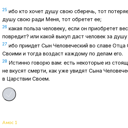
25
ибо кто хо­чет душу свою сбе­речь, тот по­те­ря­ет
душу свою ради Меня, тот об­ре­тет ее;
26
ка­кая поль­за че­ло­ве­ку, если он при­об­ре­тет в
по­вре­дит? или ка­кой вы­куп даст че­ло­век за душ
27
ибо при­и­дет Сын Че­ло­ве­че­ский во сла­ве Отца С
Сво­и­ми и то­гда воз­даст каж­до­му по де­лам его.
28
Ис­тин­но го­во­рю вам: есть неко­то­рые из сто­я­
не вку­сят смер­ти, как уже уви­дят Сына Че­ло­ве­че­с
в Цар­ствии Сво­ем.
Амос
1