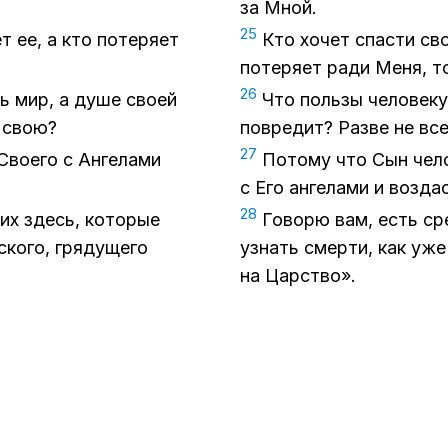
за Мной.
25
 ее, а кто по­те­ря­ет
Кто хо­чет спа­сти св
по­те­ря­ет ради Меня, то
26
есь мир, а душе сво­ей
Что поль­зы че­ло­ве­к
у свою?
по­вре­дит? Раз­ве не в
27
во­е­го с Ан­ге­ла­ми
По­то­му что Сын че­ло
с Его ан­ге­ла­ми и воз­д
28
щих здесь, ко­то­рые
Го­во­рю вам, есть ср
ко­го, гря­ду­ще­го
узнать смер­ти, как уже у
на Цар­ство».