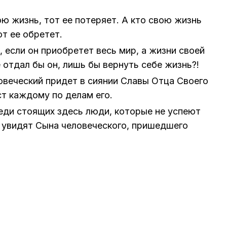
ою жизнь, тот ее по­те­ря­ет. А кто свою жизнь
т ее об­ре­тет.
у, если он при­об­ре­тет весь мир, а жиз­ни сво­ей
се от­дал бы он, лишь бы вер­нуть себе жизнь?!
­ве­че­ский при­дет в си­я­нии Сла­вы Отца Сво­е­го
аст каж­до­му по де­лам его.
е­ди сто­я­щих здесь люди, ко­то­рые не успе­ют
ви­дят Сына че­ло­ве­че­ско­го, при­шед­ше­го