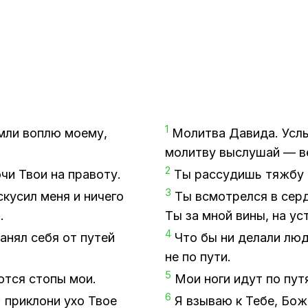
1
­ли воп­лю мо­е­му,
Мо­лит­ва Да­ви­да. Услы
мо­лит­ву вы­слу­шай — 
2
очи Твои на право­ту.
Ты рас­су­дишь тяж­бу
3
ку­сил меня и ни­че­го
Ты всмот­рел­ся в серд
.
Ты за мной вины, на уст
4
ра­нял себя от пу­тей
Что бы ни де­ла­ли люд
не по пути.
5
ют­ся сто­пы мои.
Мои ноги идут по пу­тя
6
при­к­ло­ни ухо Твое
Я взы­ваю к Тебе, Боже