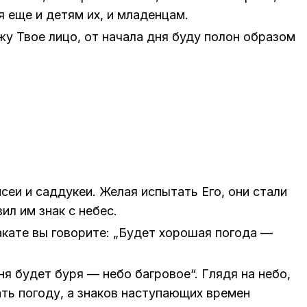
я еще и де­тям их, и мла­ден­цам.
жу Твое лицо, от на­ча­ла дня буду по­лон об­ра­зом
сеи и сад­ду­кеи. Же­лая ис­пы­тать Его, они ста­ли
вил им знак с небес.
ка­те вы го­во­ри­те: „Бу­дет хо­ро­шая по­го­да —
ня бу­дет буря — небо баг­ро­вое“. Гля­дя на небо,
ть по­го­ду, а зна­ков на­сту­па­ю­щих вре­мен