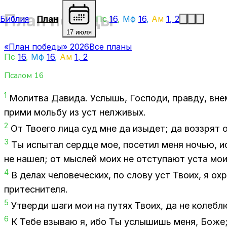
План победы
Библия
План
Пс
16
,
Мф
16
,
Ам
1
,
2
17 июля
«План победы» 2026
Все планы
Пс
16
,
Мф
16
,
Ам
1
,
2
Псалом
16
1
Мо­лит­ва Да­ви­да. Услышь, Гос­по­ди, прав­ду, внем
при­ми моль­бу из уст нел­жи­вых.
2
От Тво­е­го лица суд мне да изы­дет; да воз­зрят 
3
Ты ис­пы­тал серд­це мое, по­се­тил меня но­чью, ис­
не на­шел; от мыс­лей моих не от­сту­па­ют уста мои
4
В де­лах че­ло­ве­че­ских, по сло­ву уст Тво­их, я ох
при­тес­ни­те­ля.
5
Утвер­ди шаги мои на пу­тях Тво­их, да не ко­леб­л
6
К Тебе взы­ваю я, ибо Ты услы­шишь меня, Боже; 