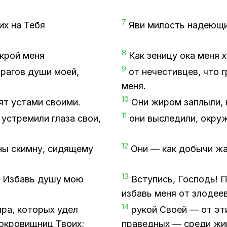
7
щих на Тебя
Яви ми­лость на­де­ю­щи
8
 укрой меня
Как зе­ни­цу ока меня 
9
 вра­гов души моей,
от нече­стив­цев, что г
меня.
10
ят уста­ми сво­и­ми.
Они жи­ром за­плы­ли, 
11
стре­ми­ли гла­за свои,
они вы­сле­ди­ли, окру­
12
ны ским­ну, си­дя­ще­му
Они — как до­бы­чи жаж
13
их. Из­бавь душу мою
Всту­пись, Гос­подь! П
из­бавь меня от зло­де­ев
14
ира, ко­то­рых удел
ру­кой Сво­ей — от эт
о­кро­вищ­ниц Тво­их;
пра­вед­ных — сре­ди жи­