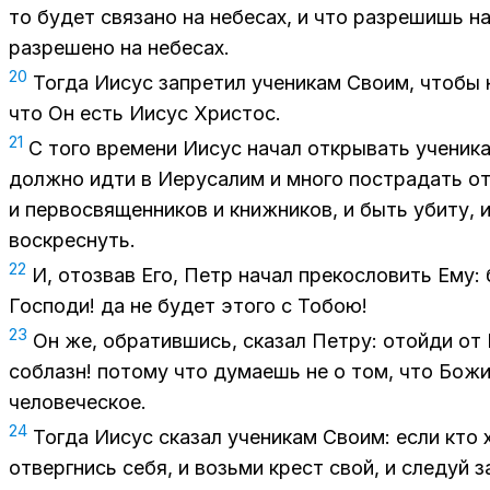
то бу­дет свя­за­но на небе­сах, и что раз­ре­шишь на
раз­ре­ше­но на небе­сах.
20
То­гда Иисус за­пре­тил уче­ни­кам Сво­им, что­бы н
что Он есть Иисус Хри­стос.
21
С того вре­ме­ни Иисус на­чал от­кры­вать уче­ни­
долж­но идти в Иеру­са­лим и мно­го по­стра­дать от
и пер­во­свя­щен­ни­ков и книж­ни­ков, и быть уби­ту, 
вос­крес­нуть.
22
И, ото­звав Его, Петр на­чал пре­ко­сло­вить Ему:
Гос­по­ди! да не бу­дет это­го с То­бою!
23
Он же, об­ра­тив­шись, ска­зал Пет­ру: отой­ди от
со­блазн! по­то­му что ду­ма­ешь не о том, что Бо­ж
че­ло­ве­че­ское.
24
То­гда Иисус ска­зал уче­ни­кам Сво­им: если кто
от­верг­нись себя, и возь­ми крест свой, и сле­дуй 