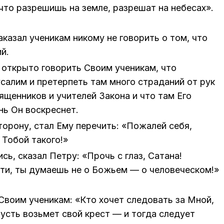
 что раз­ре­шишь на зем­ле, раз­ре­шат на небе­са­х».
­ка­зал уче­ни­кам ни­ко­му не го­во­рить о том, что
ий.
т­кры­то го­во­рить Сво­им уче­ни­кам, что
а­лим и пре­тер­петь там мно­го стра­да­ний от рук
­щен­ни­ков и учи­те­лей За­ко­на и что там Его
нь Он вос­крес­нет.
то­ро­ну, стал Ему пе­ре­чить: «По­жа­лей себя,
То­бой та­ко­го!»
сь, ска­зал Пет­ру: «Прочь с глаз, Са­та­на!
и, ты ду­ма­ешь не о Бо­жьем — о че­ло­ве­че­ском!»
Сво­им уче­ни­кам: «Кто хо­чет сле­до­вать за Мной,
пусть возь­мет свой крест — и то­гда сле­ду­ет