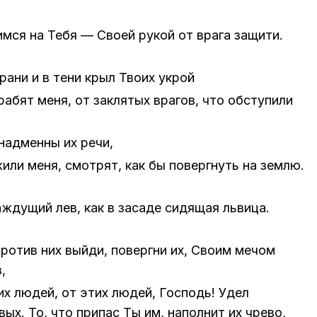
м­ся на Тебя — Сво­ей ру­кой от вра­га за­щи­ти.
хра­ни и в тени крыл Тво­их укрой
ра­бят меня, от за­кля­тых вра­гов, что об­сту­пи­ли
над­мен­ны их речи,
жи­ли меня, смот­рят, как бы по­верг­нуть на зем­лю.
­ду­щий лев, как в за­са­де си­дя­щая льви­ца.
ро­тив них вый­ди, по­верг­ни их, Сво­им ме­чом
,
их лю­дей, от этих лю­дей, Гос­подь! Удел
вых. То, что при­пас Ты им, на­пол­нит их чре­во,