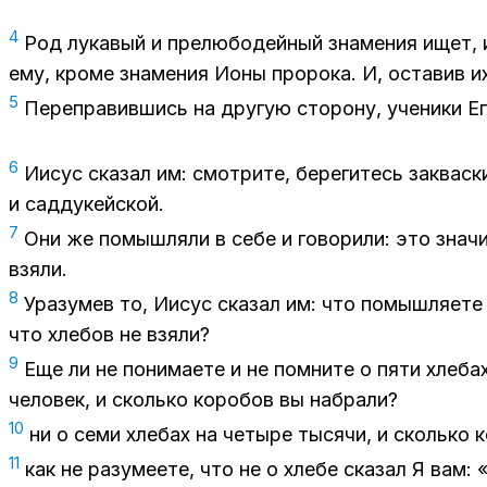
4
Род лу­ка­вый и пре­лю­бо­дей­ный зна­ме­ния ищет, 
ему, кро­ме зна­ме­ния Ионы про­ро­ка. И, оста­вив и
5
Пе­ре­пра­вив­шись на дру­гую сто­ро­ну, уче­ни­ки Е
6
Иисус ска­зал им: смот­ри­те, бе­ре­ги­тесь за­квас­к
и сад­ду­кей­ской.
7
Они же по­мыш­ля­ли в себе и го­во­ри­ли: это зна­ч
взя­ли.
8
Ура­зу­мев то, Иисус ска­зал им: что по­мыш­ля­е­те 
что хле­бов не взя­ли?
9
Еще ли не по­ни­ма­е­те и не помни­те о пяти хле­ба
че­ло­век, и сколь­ко ко­ро­бов вы на­бра­ли?
10
ни о семи хле­бах на че­ты­ре ты­ся­чи, и сколь­ко 
11
как не ра­зу­ме­е­те, что не о хле­бе ска­зал Я вам: «