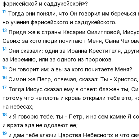
фа­ри­сей­ской и сад­ду­кей­ской»?
12
То­гда они по­ня­ли, что Он го­во­рил им бе­речь­ся 
но уче­ния фа­ри­сей­ско­го и сад­ду­кей­ско­го.
13
При­дя же в стра­ны Ке­са­рии Фи­лип­по­вой, Иисус
Сво­их: за кого люди по­чи­та­ют Меня, Сына Че­ло­ве­
14
Они ска­за­ли: одни за Иоан­на Кре­сти­те­ля, дру­
за Иере­мию, или за од­но­го из про­ро­ков.
15
Он го­во­рит им: а вы за кого по­чи­та­е­те Меня?
16
Си­мон же Петр, от­ве­чая, ска­зал: Ты - Хри­стос
17
То­гда Иисус ска­зал ему в от­вет: бла­жен ты, С
по­то­му что не плоть и кровь от­кры­ли тебе это, 
на небе­сах;
18
и Я го­во­рю тебе: ты - Петр, и на сем камне Я 
и вра­та ада не одо­ле­ют ее;
19
и дам тебе клю­чи Цар­ства Небес­но­го: и что св