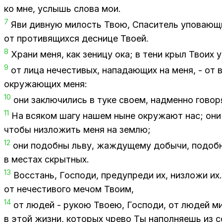
ко мне, услышь сло­ва мои.
7
Яви див­ную ми­лость Твою, Спа­си­тель упо­ва­ю­
от про­ти­вя­щих­ся дес­ни­це Тво­ей.
8
Хра­ни меня, как зе­ни­цу ока; в тени крыл Тво­их
9
от лица нече­сти­вых, на­па­да­ю­щих на меня, - от
окру­жа­ю­щих меня:
10
они за­клю­чи­лись в туке сво­ем, над­мен­но го­во­р
11
На вся­ком шагу на­шем ныне окру­жа­ют нас; они у
что­бы низ­ло­жить меня на зем­лю;
12
они по­доб­ны льву, жаж­ду­ще­му до­бы­чи, по­доб­
в ме­стах скрыт­ных.
13
Вос­стань, Гос­по­ди, пре­ду­пре­ди их, низ­ло­жи 
от нече­сти­во­го ме­чом Тво­им,
14
от лю­дей - ру­кою Тво­ею, Гос­по­ди, от лю­дей м
в этой жиз­ни, ко­то­рых чре­во Ты на­пол­ня­ешь из с