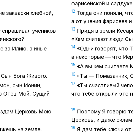
фа­ри­сей­ской и сад­ду­ке
12
не за­квас­ки хлеб­ной,
То­гда они по­ня­ли, чт
а от уче­ния фа­ри­се­ев и 
13
 спра­ши­вал уче­ни­ков
При­дя в зем­ли Ке­са­р
че­ско­го?
«Кем счи­та­ют люди Сына
14
гие за Илию, а иные
«Од­ни го­во­рят, что
а неко­то­рые — что Иере
15
«А вы кем счи­та­е­те 
16
, Сын Бога Жи­во­го.
«Ты — По­ма­зан­ник, С
17
и­мон, сын Ионин,
«Ты счаст­ли­вый че­ло
но Отец Мой, Су­щий
что тебе от­кры­ли это
18
со­здам Цер­ковь Мою,
По­это­му Я го­во­рю т
Цер­ковь, и даже си­лам 
19
я­жешь на зем­ле,
Я дам тебе клю­чи от 