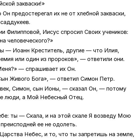
й­ской за­квас­ки!»
о Он предо­сте­ре­гал их не от хлеб­ной за­квас­ки,
сад­ду­ке­ев.
ии Фи­лип­по­вой, Иисус спро­сил Сво­их уче­ни­ков:
 че­ло­ве­че­ско­го?»
 Ты — Иоанн Кре­сти­тель, дру­гие — что Илия,
­мия или один из про­ро­ко­в», — от­ве­ти­ли они.
Меня?» — спра­ши­ва­ет их Он.
ын Жи­во­го Бо­га», — от­ве­тил Си­мон Петр.
­век, Си­мон, сын Ионы, — ска­зал Он, — по­то­му
 не люди, а Мой Небес­ный Отец.
ебе: ты — Ска­ла, и на этой ска­ле Я воз­ве­ду Мою
пре­ис­под­ней ее не одо­леть.
Цар­ства Небес, и то, что ты за­пре­тишь на зем­ле,