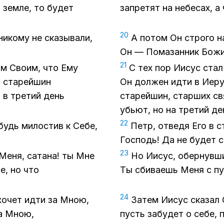
 зем­ле, то бу­дет
за­пре­тят на небе­сах, а
20
и­ко­му не ска­зы­ва­ли,
А по­том Он стро­го на
Он — По­ма­зан­ник Бо­ж
21
кам Сво­им, что Ему
С тех пор Иисус стал о
 ста­рей­шин
Он дол­жен идти в Иеру­с
и в тре­тий день
ста­рей­шин, стар­ших свя
убьют, но на тре­тий де
22
 будь ми­ло­стив к Себе,
Петр, от­ве­дя Его в с
Гос­подь! Да не бу­дет с 
23
 Меня, са­та­на! ты Мне
Но Иисус, обер­нув­ши
ие, но что
Ты сби­ва­ешь Меня с пут
24
 хо­чет идти за Мною,
За­тем Иисус ска­зал 
за Мною,
пусть за­бу­дет о себе, 