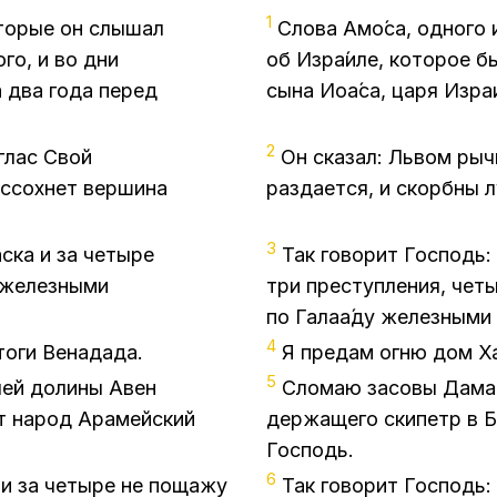
1
о­то­рые он слы­шал
Сло­ва Амо́­са, од­но­го 
­го, и во дни
об Из­ра́и­ле, ко­то­рое 
а два года пе­ред
сына Иоа́­са, царя Из­ра­
2
 глас Свой
Он ска­зал: Львом ры­чи
ис­сох­нет вер­ши­на
раз­да­ет­ся, и скорб­ны 
3
с­ка и за че­ты­ре
Так го­во­рит Гос­подь: 
 же­лез­ны­ми
три пре­ступ­ле­ния, че­
по Га­ла­а́­ду же­лез­ны­м
4
­ги Ве­на­да­да.
Я пре­дам огню дом Ха­з
5
­лей до­ли­ны Авен
Сло­маю за­со­вы Да­мас
ет на­род Ара­мей­ский
дер­жа­ще­го ски­петр в 
Гос­подь.
6
 и за че­ты­ре не по­ща­жу
Так го­во­рит Гос­подь: 