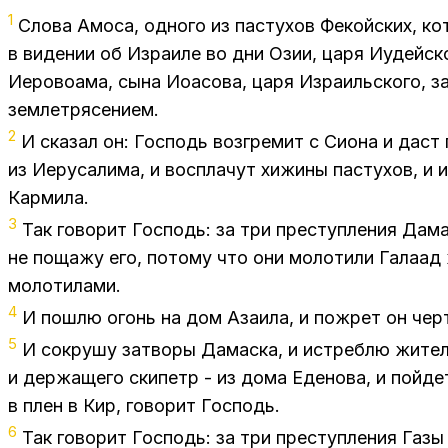
1
Сло­ва Амо­са, од­но­го из пас­ту­хов Фе­кой­ских, к
в ви­де­нии об Из­ра­и­ле во дни Озии, царя Иудей­ско
Иеро­воама, сына Иоасо­ва, царя Из­ра­иль­ско­го, з
зем­ле­тря­се­ни­ем.
2
И ска­зал он: Гос­подь воз­гре­мит с Си­о­на и даст
из Иеру­са­ли­ма, и вос­пла­чут хи­жи­ны пас­ту­хов, и 
Кар­ми­ла.
3
Так го­во­рит Гос­подь: за три пре­ступ­ле­ния Да­ма
не по­ща­жу его, по­то­му что они мо­ло­ти­ли Га­ла­ад
мо­ло­ти­лами.
4
И по­шлю огонь на дом Аза­ила, и по­жрет он чер­то
5
И со­кру­шу за­тво­ры Да­мас­ка, и ис­треб­лю жи­те
и дер­жа­ще­го ски­петр - из дома Еде­но­ва, и пой­д
в плен в Кир, го­во­рит Гос­подь.
6
Так го­во­рит Гос­подь: за три пре­ступ­ле­ния Газы