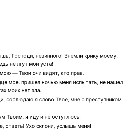
шь, Гос­по­ди, невин­но­го! Внем­ли кри­ку мо­е­му,
ведь не лгут мои уста!
 мою — Твои очи ви­дят, кто прав.
­це мое, при­шел но­чью меня ис­пы­тать, не на­шел
ах моих нет зла.
и, со­блю­даю я сло­во Твое, мне с пре­ступ­ни­ком
м Тво­им, я иду и не оступ­люсь.
, от­веть! Ухо скло­ни, услышь меня!