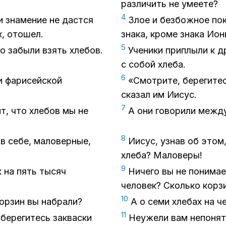
раз­ли­чить не уме­е­те?
4
и зна­ме­ние не даст­ся
Злое и без­бож­ное по­к
х, ото­шел.
зна­ка, кро­ме зна­ка Ио
5
го за­бы­ли взять хле­бов.
Уче­ни­ки при­плы­ли к д
с со­бой хле­ба.
6
и фа­ри­сей­ской
«Смот­ри­те, бе­ре­ги­те
ска­зал им Иисус.
7
ит, что хле­бов мы не
А они го­во­ри­ли меж­д
8
в себе, ма­ло­вер­ные,
Иисус, узнав об этом, с
хле­ба? Ма­ло­ве­ры!
9
х на пять ты­сяч
Ни­че­го вы не по­ни­ма
че­ло­век? Сколь­ко кор­з
10
кор­зин вы на­бра­ли?
А о семи хле­бах на че­
11
бе­ре­ги­тесь за­квас­ки
Неуже­ли вам непо­нят­н