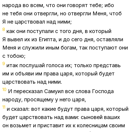
на­ро­да во всем, что они го­во­рят тебе; ибо
не тебя они от­верг­ли, но от­верг­ли Меня, чтоб
Я не цар­ство­вал над ними;
8
как они по­сту­па­ли с того дня, в ко­то­рый
Я вы­вел их из Егип­та, и до сего дня, остав­ля­ли
Меня и слу­жи­ли иным бо­гам, так по­сту­па­ют они
с то­бою;
9
итак по­слу­шай го­ло­са их; толь­ко пред­ставь
им и объ­яви им пра­ва царя, ко­то­рый бу­дет
цар­ство­вать над ними.
10
И пе­ре­ска­зал Са­му­ил все сло­ва Гос­по­да
на­ро­ду, про­ся­ще­му у него царя,
11
и ска­зал: вот ка­кие бу­дут пра­ва царя, ко­то­рый
бу­дет цар­ство­вать над вами: сы­но­вей ва­ших
он возь­мет и при­ста­вит их к ко­лес­ни­цам сво­им