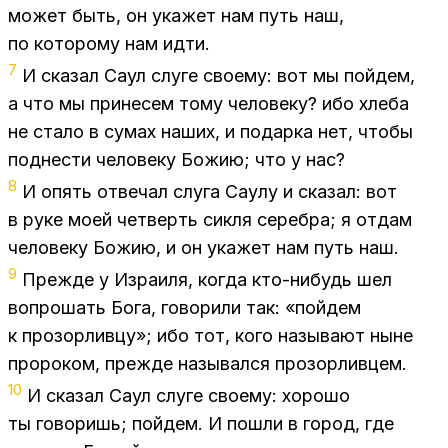
мо­жет быть, он ука­жет нам путь наш,
по ко­то­ро­му нам идти.
7
И ска­зал Саул слу­ге сво­е­му: вот мы пой­дем,
а что мы при­не­сем тому че­ло­ве­ку? ибо хле­ба
не ста­ло в су­мах на­ших, и по­дар­ка нет, что­бы
под­не­сти че­ло­ве­ку Бо­жию; что у нас?
8
И опять от­ве­чал слу­га Са­у­лу и ска­зал: вот
в руке моей чет­верть сик­ля се­реб­ра; я от­дам
че­ло­ве­ку Бо­жию, и он ука­жет нам путь наш.
9
Преж­де у Из­ра­и­ля, ко­гда кто-ни­будь шел
во­про­шать Бога, го­во­ри­ли так: «пой­дем
к про­зор­лив­цу»; ибо тот, кого на­зы­ва­ют ныне
про­ро­ком, преж­де на­зы­вал­ся про­зор­лив­цем.
10
И ска­зал Саул слу­ге сво­е­му: хо­ро­шо
ты го­во­ришь; пой­дем. И по­шли в го­род, где