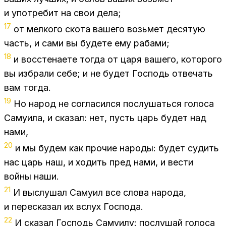
и упо­тре­бит на свои дела;
17
от мел­ко­го ско­та ва­ше­го возь­мет де­ся­тую
часть, и сами вы бу­де­те ему ра­ба­ми;
18
и вос­сте­на­е­те то­гда от царя ва­ше­го, ко­то­ро­го
вы из­бра­ли себе; и не бу­дет Гос­подь от­ве­чать
вам то­гда.
19
Но на­род не со­гла­сил­ся по­слу­шать­ся го­ло­са
Са­му­и­ла, и ска­зал: нет, пусть царь бу­дет над
нами,
20
и мы бу­дем как про­чие на­ро­ды: бу­дет су­дить
нас царь наш, и хо­дить пред нами, и ве­сти
вой­ны наши.
21
И вы­слу­шал Са­му­ил все сло­ва на­ро­да,
и пе­ре­ска­зал их вслух Гос­по­да.
22
И ска­зал Гос­подь Са­му­и­лу: по­слу­шай го­ло­са