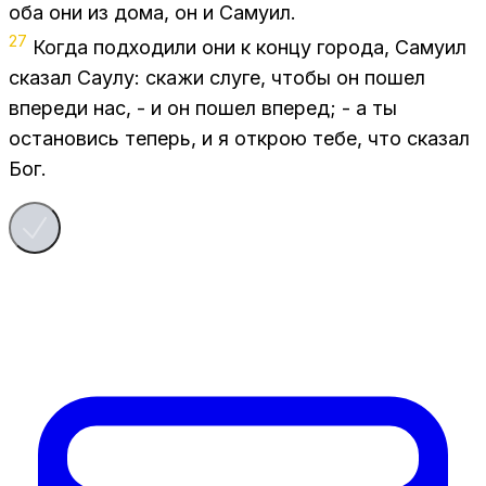
оба они из дома, он и Са­му­ил.
27
Ко­гда под­хо­ди­ли они к кон­цу го­ро­да, Са­му­ил
ска­зал Са­у­лу: ска­жи слу­ге, что­бы он по­шел
впе­ре­ди нас, - и он по­шел впе­ред; - а ты
оста­но­вись те­перь, и я от­крою тебе, что ска­зал
Бог.