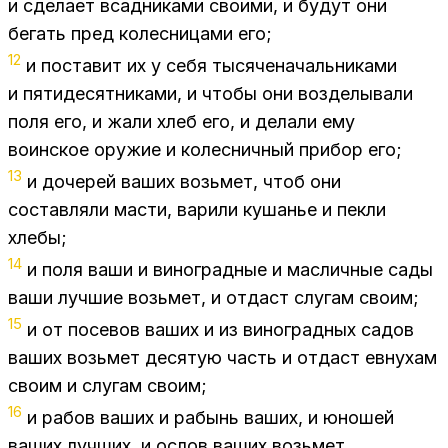
и сде­ла­ет всад­ни­ка­ми сво­и­ми, и бу­дут они
бе­гать пред ко­лес­ни­ца­ми его;
12
и по­ста­вит их у себя ты­ся­че­на­чаль­ни­ка­ми
и пя­ти­де­сят­ни­ка­ми, и что­бы они воз­де­лы­ва­ли
поля его, и жали хлеб его, и де­ла­ли ему
во­ин­ское ору­жие и ко­лес­нич­ный при­бор его;
13
и до­че­рей ва­ших возь­мет, чтоб они
со­став­ля­ли ма­сти, ва­ри­ли ку­ша­нье и пек­ли
хле­бы;
14
и поля ваши и ви­но­град­ные и мас­лич­ные сады
ваши луч­шие возь­мет, и от­даст слу­гам сво­им;
15
и от по­се­вов ва­ших и из ви­но­град­ных са­дов
ва­ших возь­мет де­ся­тую часть и от­даст ев­ну­хам
сво­им и слу­гам сво­им;
16
и ра­бов ва­ших и ра­бынь ва­ших, и юно­шей
ва­ших луч­ших, и ослов ва­ших возь­мет