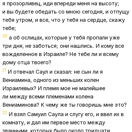
я про­зор­ли­вец, иди впе­ре­ди меня на вы­со­ту;
и вы бу­де­те обе­дать со мною се­год­ня, и от­пу­щу
тебя утром, и все, что у тебя на серд­це, ска­жу
тебе;
20
а об осли­цах, ко­то­рые у тебя про­па­ли уже
три дня, не за­боть­ся; они на­шлись. И кому все
во­жде­лен­ное в Из­ра­и­ле? Не тебе ли и все­му
дому отца тво­е­го?
21
И от­ве­чал Саул и ска­зал: не сын ли я
Ве­ни­а­ми­на, од­но­го из мень­ших ко­лен
Из­ра­и­ле­вых? И пле­мя мое не ма­лей­шее
ли меж­ду все­ми пле­ме­на­ми ко­ле­на
Ве­ни­а­ми­но­ва? К чему же ты го­во­ришь мне это?
22
И взял Са­му­ил Са­у­ла и слу­гу его, и ввел их в
ком­на­ту, и дал им пер­вое ме­сто меж­ду
зван­ны­ми, ко­то­рых было око­ло трид­ца­ти