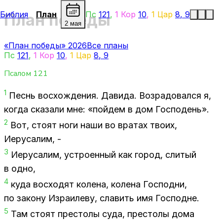
Библия
План
Пс
121
,
1 Кор
10
,
1 Цар
8
,
9
План победы
2 мая
«План победы» 2026
Все планы
Пс
121
,
1 Кор
10
,
1 Цар
8
,
9
Псалом
121
1
Песнь вос­хож­де­ния. Да­ви­да. Воз­ра­до­вал­ся я,
ко­гда ска­за­ли мне: «пой­дем в дом Гос­по­день».
2
Вот, сто­ят ноги наши во вра­тах тво­их,
Иеру­са­лим, -
3
Иеру­са­лим, устро­ен­ный как го­род, сли­тый
в одно,
4
куда вос­хо­дят ко­ле­на, ко­ле­на Гос­под­ни,
по за­ко­ну Из­ра­и­ле­ву, сла­вить имя Гос­подне.
5
Там сто­ят пре­сто­лы суда, пре­сто­лы дома