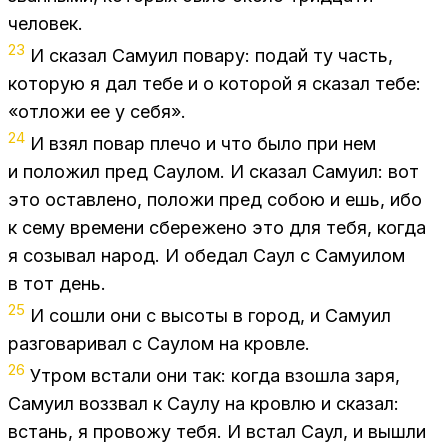
че­ло­век.
23
И ска­зал Са­му­ил по­ва­ру: по­дай ту часть,
ко­то­рую я дал тебе и о ко­то­рой я ска­зал тебе:
«от­ло­жи ее у се­бя».
24
И взял по­вар пле­чо и что было при нем
и по­ло­жил пред Са­у­лом. И ска­зал Са­му­ил: вот
это остав­ле­но, по­ло­жи пред со­бою и ешь, ибо
к сему вре­ме­ни сбе­ре­же­но это для тебя, ко­гда
я со­зы­вал на­род. И обе­дал Саул с Са­му­и­лом
в тот день.
25
И со­шли они с вы­со­ты в го­род, и Са­му­ил
раз­го­ва­ри­вал с Са­у­лом на кров­ле.
26
Утром вста­ли они так: ко­гда взо­шла заря,
Са­му­ил воз­звал к Са­у­лу на кров­лю и ска­зал:
встань, я про­во­жу тебя. И встал Саул, и вы­шли