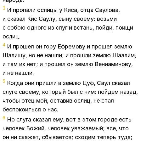
3
И про­па­ли осли­цы у Киса, отца Са­у­ло­ва,
и ска­зал Кис Са­у­лу, сыну сво­е­му: возь­ми
с со­бою од­но­го из слуг и встань, пой­ди, по­ищи
ослиц.
4
И про­шел он гору Еф­ре­мо­ву и про­шел зем­лю
Ша­ли­шу, но не на­шли; и про­шли зем­лю Ша­а­лим,
и там их нет; и про­шел он зем­лю Ве­ни­а­ми­но­ву,
и не на­шли.
5
Ко­гда они при­шли в зем­лю Цуф, Саул ска­зал
слу­ге сво­е­му, ко­то­рый был с ним: пой­дем на­зад,
что­бы отец мой, оста­вив ослиц, не стал
бес­по­ко­ить­ся о нас.
6
Но слу­га ска­зал ему: вот в этом го­ро­де есть
че­ло­век Бо­жий, че­ло­век ува­жа­е­мый; все, что
он ни ска­жет, сбы­ва­ет­ся; схо­дим те­перь туда;