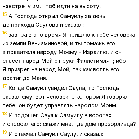
на­встреч­у им, чтоб идти на вы­со­ту.
15
А Гос­подь от­крыл Са­му­и­лу за день
до при­хо­да Са­у­ло­ва и ска­зал:
16
зав­тра в это вре­мя Я при­шлю к тебе че­ло­ве­ка
из зем­ли Ве­ни­а­ми­но­вой, и ты по­мажь его
в пра­ви­те­ля на­ро­ду Мо­е­му - Из­ра­и­лю, и он
спа­сет на­род Мой от руки Фи­ли­стим­лян; ибо
Я при­з­рел на на­род Мой, так как вопль его
до­стиг до Меня.
17
Ко­гда Са­му­ил уви­дел Са­у­ла, то Гос­подь
ска­зал ему: вот че­ло­век, о ко­то­ром Я го­во­рил
тебе; он бу­дет управ­лять на­ро­дом Моим.
18
И по­до­шел Саул к Са­му­и­лу в во­ро­тах
и спро­сил его: ска­жи мне, где дом про­зор­лив­ца?
19
И от­ве­чал Са­му­ил Са­у­лу, и ска­зал: