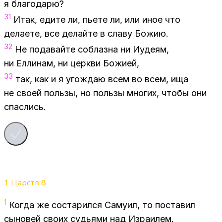
я бла­го­да­рю?
31
Итак, еди­те ли, пье­те ли, или иное что
де­ла­е­те, все де­лай­те в сла­ву Бо­жию.
32
Не по­да­вай­те со­блаз­на ни Иуде­ям,
ни Ел­ли­нам, ни церк­ви Бо­жи­ей,
33
так, как и я уго­ждаю всем во всем, ища
не сво­ей поль­зы, но поль­зы мно­гих, что­бы они
спас­лись.
1 Царств
8
1
Ко­гда же со­ста­рил­ся Са­му­ил, то по­ста­вил
сы­но­вей сво­их су­дья­ми над Из­ра­и­лем.