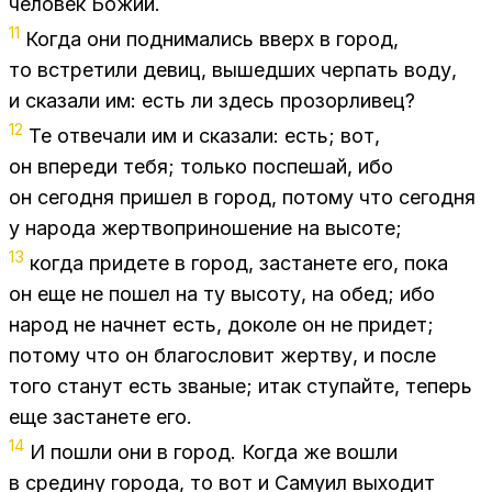
че­ло­век Бо­жий.
11
Ко­гда они под­ни­ма­лись вверх в го­род,
то встре­ти­ли де­виц, вы­шед­ших чер­пать воду,
и ска­за­ли им: есть ли здесь про­зор­ли­вец?
12
Те от­ве­ча­ли им и ска­за­ли: есть; вот,
он впе­ре­ди тебя; толь­ко по­спе­шай, ибо
он се­год­ня при­шел в го­род, по­то­му что се­год­ня
у на­ро­да жерт­во­при­но­ше­ние на вы­со­те;
13
ко­гда при­де­те в го­род, за­ста­не­те его, пока
он еще не по­шел на ту вы­со­ту, на обед; ибо
на­род не нач­нет есть, до­ко­ле он не при­дет;
по­то­му что он бла­го­сло­вит жерт­ву, и по­сле
того ста­нут есть зва­ные; итак сту­пай­те, те­перь
еще за­ста­не­те его.
14
И по­шли они в го­род. Ко­гда же во­шли
в сре­ди­ну го­ро­да, то вот и Са­му­ил вы­хо­дит