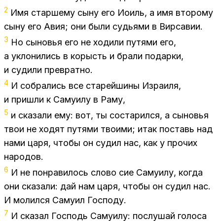
2
Имя стар­ше­му сыну его Ио­иль, а имя вто­ро­му
сыну его Авия; они были су­дья­ми в Вир­са­вии.
3
Но сы­но­вья его не хо­ди­ли пу­тя­ми его,
а укло­ни­лись в ко­рысть и бра­ли по­дар­ки,
и су­ди­ли пре­врат­но.
4
И со­бра­лись все ста­рей­ши­ны Из­ра­и­ля,
и при­шли к Са­му­и­лу в Раму,
5
и ска­за­ли ему: вот, ты со­ста­рил­ся, а сы­но­вья
твои не хо­дят пу­тя­ми тво­и­ми; итак по­ставь над
нами царя, что­бы он су­дил нас, как у про­чих
на­ро­дов.
6
И не по­нра­ви­лось сло­во сие Са­му­и­лу, ко­гда
они ска­за­ли: дай нам царя, что­бы он су­дил нас.
И мо­лил­ся Са­му­ил Гос­по­ду.
7
И ска­зал Гос­подь Са­му­и­лу: по­слу­шай го­ло­са