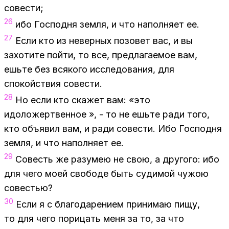
со­ве­сти;
26
ибо Гос­под­ня зем­ля, и что на­пол­ня­ет ее.
27
Если кто из невер­ных по­зо­вет вас, и вы
за­хо­ти­те пой­ти, то все, пред­ла­га­е­мое вам,
ешь­те без вся­ко­го ис­сле­до­ва­ния, для
спо­кой­ствия со­ве­сти.
28
Но если кто ска­жет вам: «это
идо­ло­жерт­вен­ное », - то не ешь­те ради того,
кто объ­явил вам, и ради со­ве­сти. Ибо Гос­под­ня
зем­ля, и что на­пол­ня­ет ее.
29
Со­весть же ра­зу­мею не свою, а дру­го­го: ибо
для чего моей сво­бо­де быть су­ди­мой чу­жою
со­ве­стью?
30
Если я с бла­го­да­ре­ни­ем при­ни­маю пищу,
то для чего по­ри­цать меня за то, за что