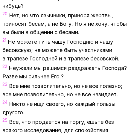
ни­будь?
20
Нет, но что языч­ни­ки, при­но­ся жерт­вы,
при­но­сят бе­сам, а не Богу. Но я не хочу, что­бы
вы были в об­ще­нии с бе­са­ми.
21
Не мо­же­те пить чашу Гос­под­ню и чашу
бе­сов­скую; не мо­же­те быть участ­ни­ка­ми
в тра­пе­зе Гос­под­ней и в тра­пе­зе бе­сов­ской.
22
Неуже­ли мы ре­шим­ся раз­дра­жать Гос­по­да?
Раз­ве мы силь­нее Его ?
23
Все мне поз­во­ли­тель­но, но не все по­лез­но;
все мне поз­во­ли­тель­но, но не все на­зи­да­ет.
24
Ни­кто не ищи сво­е­го, но каж­дый поль­зы
дру­го­го.
25
Все, что про­да­ет­ся на тор­гу, ешь­те без
вся­ко­го ис­сле­до­ва­ния, для спо­кой­ствия