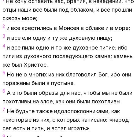
Не хочу оста­вить вас, бра­тия, в неве­де­нии, что
отцы наши все были под об­ла­ком, и все про­шли
сквозь море;
2
и все кре­сти­лись в Мо­и­сея в об­ла­ке и в море;
3
и все ели одну и ту же ду­хов­ную пищу;
4
и все пили одно и то же ду­хов­ное пи­тие: ибо
пили из ду­хов­но­го по­сле­ду­ю­ще­го кам­ня; ка­мень
же был Хри­стос.
5
Но не о мно­гих из них бла­го­во­лил Бог, ибо они
по­ра­же­ны были в пу­стыне.
6
А это были об­ра­зы для нас, что­бы мы не были
по­хот­ли­вы на злое, как они были по­хот­ли­вы.
7
Не будь­те так­же идо­ло­по­клон­ни­ка­ми, как
неко­то­рые из них, о ко­то­рых на­пи­са­но: «на­род
сел есть и пить, и встал иг­рать».
8