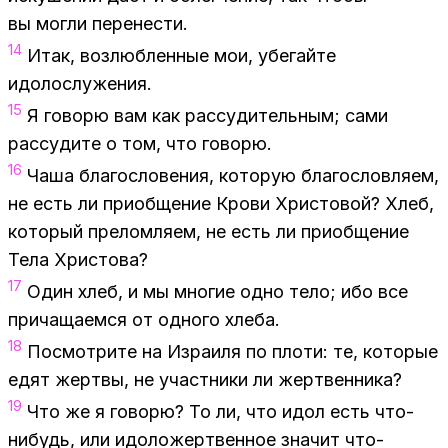
вы мог­ли пе­ре­не­сти.
14
Итак, воз­люб­лен­ные мои, убе­гай­те
идо­ло­слу­же­ния.
15
Я го­во­рю вам как рас­су­ди­тель­ным; сами
рас­су­ди­те о том, что го­во­рю.
16
Чаша бла­го­сло­ве­ния, ко­то­рую бла­го­слов­ля­ем,
не есть ли при­об­ще­ние Кро­ви Хри­сто­вой? Хлеб,
ко­то­рый пре­лом­ля­ем, не есть ли при­об­ще­ние
Тела Хри­сто­ва?
17
Один хлеб, и мы мно­гие одно тело; ибо все
при­ча­ща­ем­ся от од­но­го хле­ба.
18
По­смот­ри­те на Из­ра­и­ля по пло­ти: те, ко­то­рые
едят жерт­вы, не участ­ни­ки ли жерт­вен­ни­ка?
19
Что же я го­во­рю? То ли, что идол есть что-
ни­будь, или идо­ло­жерт­вен­ное зна­чит что-