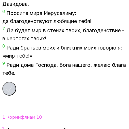
Да­ви­до­ва.
6
Про­си­те мира Иеру­са­ли­му:
да бла­го­ден­ству­ют лю­бя­щие тебя!
7
Да бу­дет мир в сте­нах тво­их, бла­го­ден­ствие -
в чер­то­гах тво­их!
8
Ради бра­тьев моих и ближ­них моих го­во­рю я:
«мир тебе!»
9
Ради дома Гос­по­да, Бога на­ше­го, же­лаю бла­га
тебе.
1 Коринфянам
10
1