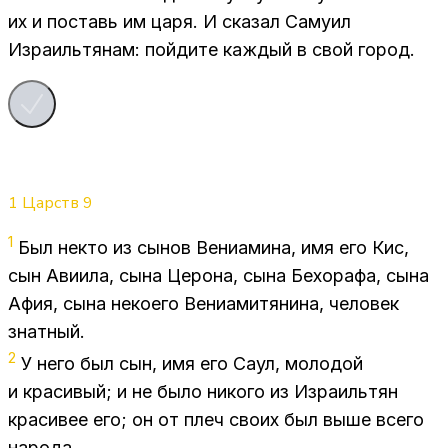
их и по­ставь им царя. И ска­зал Са­му­ил
Из­ра­иль­тя­нам: пой­ди­те каж­дый в свой го­род.
1 Царств
9
1
Был некто из сы­нов Ве­ни­а­ми­на, имя его Кис,
сын Ави­и­ла, сына Це­ро­на, сына Бе­хо­ра­фа, сына
Афия, сына неко­е­го Ве­ни­а­ми­тя­ни­на, че­ло­век
знат­ный.
2
У него был сын, имя его Саул, мо­ло­дой
и кра­си­вый; и не было ни­ко­го из Из­ра­иль­тян
кра­си­вее его; он от плеч сво­их был выше все­го
на­ро­да.