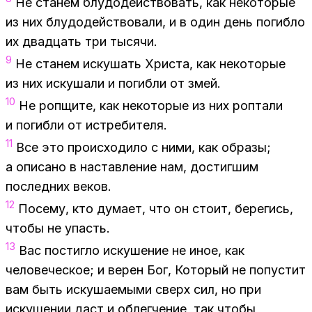
Не ста­нем блу­до­дей­ство­вать, как неко­то­рые
из них блу­до­дей­ство­ва­ли, и в один день по­гиб­ло
их два­дцать три ты­ся­чи.
9
Не ста­нем ис­ку­шать Хри­ста, как неко­то­рые
из них ис­ку­ша­ли и по­гиб­ли от змей.
10
Не роп­щи­те, как неко­то­рые из них роп­та­ли
и по­гиб­ли от ис­тре­би­те­ля.
11
Все это про­ис­хо­ди­ло с ними, как об­ра­зы;
а опи­са­но в на­став­ле­ние нам, до­стиг­шим
по­след­них ве­ков.
12
По­се­му, кто ду­ма­ет, что он сто­ит, бе­ре­гись,
что­бы не упасть.
13
Вас по­стиг­ло ис­ку­ше­ние не иное, как
че­ло­ве­че­ское; и ве­рен Бог, Ко­то­рый не по­пу­стит
вам быть ис­ку­ша­е­мы­ми сверх сил, но при
ис­ку­ше­нии даст и об­лег­че­ние, так что­бы