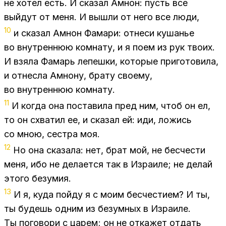
не хо­тел есть. И ска­зал Ам­нон: пусть все
вый­дут от меня. И вы­шли от него все люди,
10
и ска­зал Ам­нон Фа­ма­ри: от­не­си ку­ша­нье
во внут­рен­нюю ком­на­ту, и я поем из рук тво­их.
И взя­ла Фа­марь ле­пеш­ки, ко­то­рые при­го­то­ви­ла,
и от­нес­ла Ам­но­ну, бра­ту сво­е­му,
во внут­рен­нюю ком­на­ту.
11
И ко­гда она по­ста­ви­ла пред ним, чтоб он ел,
то он схва­тил ее, и ска­зал ей: иди, ло­жись
со мною, сест­ра моя.
12
Но она ска­за­ла: нет, брат мой, не бес­че­сти
меня, ибо не де­ла­ет­ся так в Из­ра­и­ле; не де­лай
это­го безу­мия.
13
И я, куда пой­ду я с моим бес­че­сти­ем? И ты,
ты бу­дешь од­ним из безум­ных в Из­ра­и­ле.
Ты по­го­во­ри с ца­рем; он не от­ка­жет от­дать