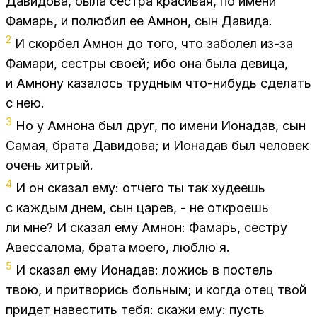
Да­ви­до­ва, была сест­ра кра­си­вая, по име­ни
Фа­марь, и по­лю­бил ее Ам­нон, сын Да­ви­да.
2
И скор­бел Ам­нон до того, что за­бо­лел из-за
Фа­ма­ри, сест­ры сво­ей; ибо она была де­ви­ца,
и Ам­но­ну ка­за­лось труд­ным что-ни­будь сде­лать
с нею.
3
Но у Ам­но­на был друг, по име­ни Иона­дав, сын
Са­мая, бра­та Да­ви­до­ва; и Иона­дав был че­ло­век
очень хит­рый.
4
И он ска­зал ему: от­че­го ты так ху­де­ешь
с каж­дым днем, сын ца­рев, - не от­кро­ешь
ли мне? И ска­зал ему Ам­нон: Фа­марь, сест­ру
Авес­са­ло­ма, бра­та мо­е­го, люб­лю я.
5
И ска­зал ему Иона­дав: ло­жись в по­стель
твою, и при­тво­рись боль­ным; и ко­гда отец твой
при­дет на­ве­стить тебя: ска­жи ему: пусть