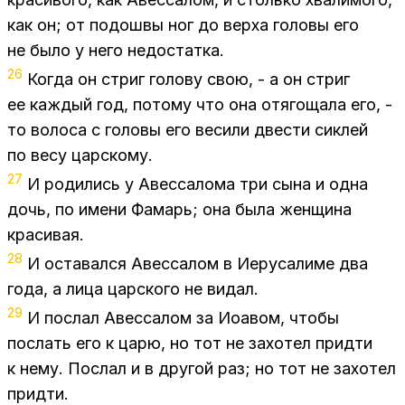
как он; от по­дош­вы ног до вер­ха го­ло­вы его
не было у него недо­стат­ка.
26
Ко­гда он стриг го­ло­ву свою, - а он стриг
ее каж­дый год, по­то­му что она отя­го­ща­ла его, -
то во­ло­са с го­ло­вы его ве­си­ли две­сти си­клей
по весу цар­ско­му.
27
И ро­ди­лись у Авес­са­ло­ма три сына и одна
дочь, по име­ни Фа­марь; она была жен­щи­на
кра­си­вая.
28
И оста­вал­ся Авес­са­лом в Иеру­са­ли­ме два
года, а лица цар­ско­го не ви­дал.
29
И по­слал Авес­са­лом за Ио­авом, что­бы
по­слать его к царю, но тот не за­хо­тел прид­ти
к нему. По­слал и в дру­гой раз; но тот не за­хо­тел
прид­ти.