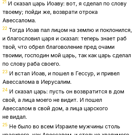
21
И ска­зал царь Ио­аву: вот, я сде­лал по сло­ву
тво­е­му; пой­ди же, воз­вра­ти от­ро­ка
Авес­са­ло­ма.
22
То­гда Иоав пал ли­цом на зем­лю и по­кло­нил­ся,
и бла­го­сло­вил царя и ска­зал: те­перь зна­ет раб
твой, что об­рел бла­го­во­ле­ние пред оча­ми
тво­и­ми, гос­по­дин мой царь, так как царь сде­лал
по сло­ву раба сво­е­го.
23
И встал Иоав, и по­шел в Гес­сур, и при­вел
Авес­са­ло­ма в Иеру­са­лим.
24
И ска­зал царь: пусть он воз­вра­тит­ся в дом
свой, а лица мо­е­го не ви­дит. И по­шел
Авес­са­лом в свой дом, а лица цар­ско­го
не ви­дал.
25
Не было во всем Из­ра­и­ле муж­чи­ны столь
кра­си­во­го, как Авес­са­лом, и столь­ко хва­ли­мо­го,