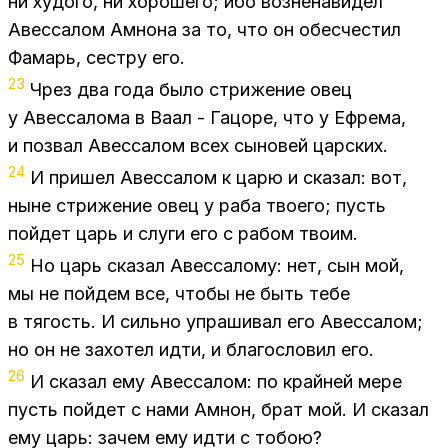
ни ху­до­го, ни хо­ро­ше­го; ибо воз­не­на­ви­дел
Авес­са­лом Ам­но­на за то, что он обес­че­стил
Фа­марь, сест­ру его.
23
Чрез два года было стри­же­ние овец
у Авес­са­ло­ма в Ваал - Га­цо­ре, что у Еф­ре­ма,
и по­звал Авес­са­лом всех сы­но­вей цар­ских.
24
И при­шел Авес­са­лом к царю и ска­зал: вот,
ныне стри­же­ние овец у раба тво­е­го; пусть
пой­дет царь и слу­ги его с ра­бом тво­им.
25
Но царь ска­зал Авес­са­ло­му: нет, сын мой,
мы не пой­дем все, что­бы не быть тебе
в тя­гость. И силь­но упра­ши­вал его Авес­са­лом;
но он не за­хо­тел идти, и бла­го­сло­вил его.
26
И ска­зал ему Авес­са­лом: по край­ней мере
пусть пой­дет с нами Ам­нон, брат мой. И ска­зал
ему царь: за­чем ему идти с то­бою?