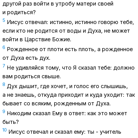
дру­гой раз вой­ти в утро­бу ма­те­ри сво­ей
и ро­дить­ся?
5
Иисус от­ве­чал: ис­тин­но, ис­тин­но го­во­рю тебе,
если кто не ро­дит­ся от воды и Духа, не мо­жет
вой­ти в Цар­ствие Бо­жие.
6
Рож­ден­ное от пло­ти есть плоть, а рож­ден­ное
от Духа есть дух.
7
Не удив­ляй­ся тому, что Я ска­зал тебе: долж­но
вам ро­дить­ся свы­ше.
8
Дух ды­шит, где хо­чет, и го­лос его слы­шишь,
а не зна­ешь, от­ку­да при­хо­дит и куда ухо­дит: так
бы­ва­ет со вся­ким, рож­ден­ным от Духа.
9
Ни­ко­дим ска­зал Ему в от­вет: как это мо­жет
быть?
10
Иисус от­ве­чал и ска­зал ему: ты - учи­тель