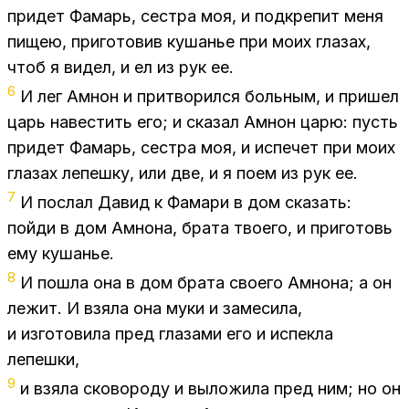
при­дет Фа­марь, сест­ра моя, и под­кре­пит меня
пи­щею, при­го­то­вив ку­ша­нье при моих гла­зах,
чтоб я ви­дел, и ел из рук ее.
6
И лег Ам­нон и при­тво­рил­ся боль­ным, и при­шел
царь на­ве­стить его; и ска­зал Ам­нон царю: пусть
при­дет Фа­марь, сест­ра моя, и ис­пе­чет при моих
гла­зах ле­пеш­ку, или две, и я поем из рук ее.
7
И по­слал Да­вид к Фа­ма­ри в дом ска­зать:
пой­ди в дом Ам­но­на, бра­та тво­е­го, и при­го­товь
ему ку­ша­нье.
8
И по­шла она в дом бра­та сво­е­го Ам­но­на; а он
ле­жит. И взя­ла она муки и за­ме­си­ла,
и из­го­то­ви­ла пред гла­за­ми его и ис­пек­ла
ле­пеш­ки,
9
и взя­ла ско­во­ро­ду и вы­ло­жи­ла пред ним; но он