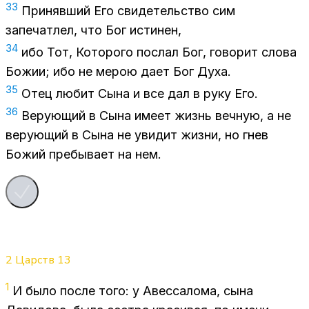
33
При­няв­ший Его сви­де­тель­ство сим
за­пе­чат­лел, что Бог ис­ти­нен,
34
ибо Тот, Ко­то­ро­го по­слал Бог, го­во­рит сло­ва
Бо­жии; ибо не ме­рою дает Бог Духа.
35
Отец лю­бит Сына и все дал в руку Его.
36
Ве­ру­ю­щий в Сына име­ет жизнь веч­ную, а не
ве­ру­ю­щий в Сына не уви­дит жиз­ни, но гнев
Бо­жий пре­бы­ва­ет на нем.
2 Царств
13
1
И было по­сле того: у Авес­са­ло­ма, сына