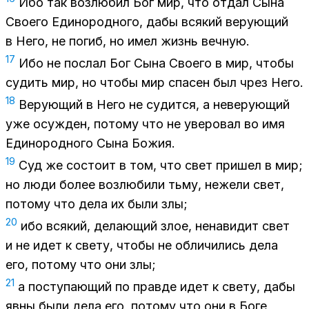
Ибо так воз­лю­бил Бог мир, что от­дал Сына
Сво­е­го Еди­но­род­но­го, дабы вся­кий ве­ру­ю­щий
в Него, не по­гиб, но имел жизнь веч­ную.
17
Ибо не по­слал Бог Сына Сво­е­го в мир, что­бы
су­дить мир, но что­бы мир спа­сен был чрез Него.
18
Ве­ру­ю­щий в Него не су­дит­ся, а неве­ру­ю­щий
уже осуж­ден, по­то­му что не уве­ро­вал во имя
Еди­но­род­но­го Сына Бо­жия.
19
Суд же со­сто­ит в том, что свет при­шел в мир;
но люди бо­лее воз­лю­би­ли тьму, неже­ли свет,
по­то­му что дела их были злы;
20
ибо вся­кий, де­ла­ю­щий злое, нена­ви­дит свет
и не идет к све­ту, что­бы не об­ли­чи­лись дела
его, по­то­му что они злы;
21
а по­сту­па­ю­щий по прав­де идет к све­ту, дабы
явны были дела его, по­то­му что они в Боге