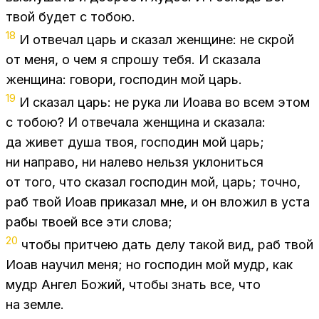
твой бу­дет с то­бою.
18
И от­ве­чал царь и ска­зал жен­щине: не скрой
от меня, о чем я спро­шу тебя. И ска­за­ла
жен­щи­на: го­во­ри, гос­по­дин мой царь.
19
И ска­зал царь: не рука ли Ио­ава во всем этом
с то­бою? И от­ве­ча­ла жен­щи­на и ска­за­ла:
да жи­вет душа твоя, гос­по­дин мой царь;
ни на­пра­во, ни на­ле­во нель­зя укло­нить­ся
от того, что ска­зал гос­по­дин мой, царь; точ­но,
раб твой Иоав при­ка­зал мне, и он вло­жил в уста
рабы тво­ей все эти сло­ва;
20
что­бы прит­чею дать делу та­кой вид, раб твой
Иоав на­учил меня; но гос­по­дин мой мудр, как
мудр Ан­гел Бо­жий, что­бы знать все, что
на зем­ле.