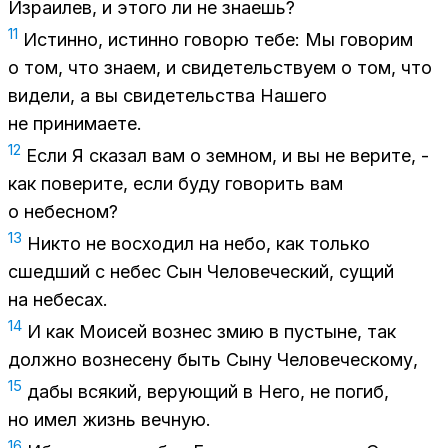
Из­ра­и­лев, и это­го ли не зна­ешь?
11
Ис­тин­но, ис­тин­но го­во­рю тебе: Мы го­во­рим
о том, что зна­ем, и сви­де­тель­ству­ем о том, что
ви­де­ли, а вы сви­де­тель­ства На­ше­го
не при­ни­ма­е­те.
12
Если Я ска­зал вам о зем­ном, и вы не ве­ри­те, -
как по­ве­ри­те, если буду го­во­рить вам
о небес­ном?
13
Ни­кто не вос­хо­дил на небо, как толь­ко
сшед­ший с небес Сын Че­ло­ве­че­ский, су­щий
на небе­сах.
14
И как Мо­и­сей воз­нес змию в пу­стыне, так
долж­но воз­не­се­ну быть Сыну Че­ло­ве­че­ско­му,
15
дабы вся­кий, ве­ру­ю­щий в Него, не по­гиб,
но имел жизнь веч­ную.
16