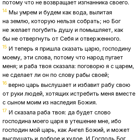
по­то­му что не воз­вра­ща­ет из­гнан­ни­ка сво­е­го.
14
Мы умрем и бу­дем как вода, вы­ли­тая
на зем­лю, ко­то­рую нель­зя со­брать; но Бог
не же­ла­ет по­гу­бить душу и по­мыш­ля­ет, как
бы не от­верг­нуть от Себя и от­вер­жен­но­го.
15
И те­перь я при­шла ска­зать царю, гос­по­ди­ну
мо­е­му, эти сло­ва, по­то­му что на­род пу­га­ет
меня; и раба твоя ска­за­ла: по­го­во­рю я с ца­рем,
не сде­ла­ет ли он по сло­ву рабы сво­ей;
16
вер­но царь вы­слу­ша­ет и из­ба­вит рабу свою
от руки лю­дей, хо­тя­щих ис­тре­бить меня вме­сте
с сы­ном моим из на­сле­дия Бо­жия.
17
И ска­за­ла раба твоя: да бу­дет сло­во
гос­по­ди­на мо­е­го царя в уте­ше­ние мне, ибо
гос­по­дин мой царь, как Ан­гел Бо­жий, и мо­жет
вы­слу­шать и доб­рое и ху­дое. И Гос­подь Бог