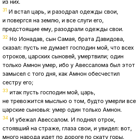
из них.
31
И встал царь, и разо­драл одеж­ды свои,
и по­верг­ся на зем­лю, и все слу­ги его,
пред­сто­я­щие ему, разо­дра­ли одеж­ды свои.
32
Но Иона­дав, сын Са­мая, бра­та Да­ви­до­ва,
ска­зал: пусть не ду­ма­ет гос­по­дин мой, что всех
от­ро­ков, цар­ских сы­но­вей, умерт­ви­ли; один
толь­ко Ам­нон умер, ибо у Авес­са­ло­ма был этот
за­мы­сел с того дня, как Ам­нон обес­че­стил
сест­ру его;
33
итак пусть гос­по­дин мой, царь,
не тре­во­жит­ся мыс­лью о том, буд­то умер­ли все
цар­ские сы­но­вья: умер один толь­ко Ам­нон.
34
И убе­жал Авес­са­лом. И под­нял от­рок,
сто­яв­ший на стра­же, гла­за свои, и уви­дел: вот,
мно­го на­ро­да идет по до­ро­ге по ска­ту горы.