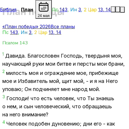
План победы
Библия
План
Пс
143
,
Ин
3
,
2 Цар
13
,
14
24 мая
«План победы» 2026
Все планы
Пс
143
,
Ин
3
,
2 Цар
13
,
14
Псалом
143
1
Да­ви­да. Бла­го­сло­вен Гос­подь, твер­ды­ня моя,
на­уча­ю­щий руки мои бит­ве и пер­сты мои бра­ни,
2
ми­лость моя и ограж­де­ние мое, при­бе­жи­ще
мое и Из­ба­ви­тель мой, щит мой, - и я на Него
упо­ваю; Он под­чи­ня­ет мне на­род мой.
3
Гос­по­ди! что есть че­ло­век, что Ты зна­ешь
о нем, и сын че­ло­ве­че­ский, что об­ра­ща­ешь
на него вни­ма­ние?
4
Че­ло­век по­до­бен ду­но­ве­нию; дни его - как