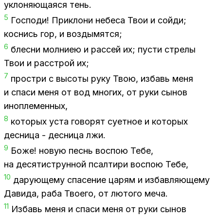
укло­ня­ю­ща­я­ся тень.
5
Гос­по­ди! При­к­ло­ни небе­са Твои и сой­ди;
кос­нись гор, и воз­ды­мят­ся;
6
блес­ни мол­ниею и рас­сей их; пу­сти стре­лы
Твои и рас­строй их;
7
про­стри с вы­со­ты руку Твою, из­бавь меня
и спа­си меня от вод мно­гих, от руки сы­нов
ино­пле­мен­ных,
8
ко­то­рых уста го­во­рят су­ет­ное и ко­то­рых
дес­ни­ца - дес­ни­ца лжи.
9
Боже! но­вую песнь вос­пою Тебе,
на де­ся­ти­струн­ной псал­ти­ри вос­пою Тебе,
10
да­ру­ю­ще­му спа­се­ние ца­рям и из­бав­ля­ю­ще­му
Да­ви­да, раба Тво­е­го, от лю­то­го меча.
11
Из­бавь меня и спа­си меня от руки сы­нов