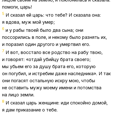
по­мо­ги, царь!
5
И ска­зал ей царь: что тебе? И ска­за­ла она:
я вдо­ва, муж мой умер;
6
и у рабы тво­ей было два сына; они
по­ссо­ри­лись в поле, и неко­му было раз­нять их,
и по­ра­зил один дру­го­го и умерт­вил его.
7
И вот, вос­ста­ло все род­ство на рабу твою,
и го­во­рят: «от­дай убий­цу бра­та сво­е­го;
мы убьем его за душу бра­та его, ко­то­рую
он по­гу­бил, и ис­тре­бим даже на­след­ни­ка». И так
они по­га­сят осталь­ную ис­кру мою, что­бы
не оста­вить мужу мо­е­му име­ни и потом­ства
на лицо зем­ли.
8
И ска­зал царь жен­щине: иди спо­кой­но до­мой,
я дам при­ка­за­ние о тебе.