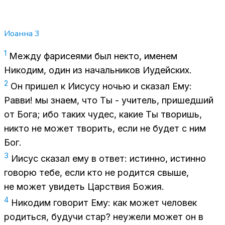
Иоанна
3
1
Меж­ду фа­ри­се­я­ми был некто, име­нем
Ни­ко­дим, один из на­чаль­ни­ков Иудей­ских.
2
Он при­шел к Иису­су но­чью и ска­зал Ему:
Рав­ви! мы зна­ем, что Ты - учи­тель, при­шед­ший
от Бога; ибо та­ких чу­дес, ка­кие Ты тво­ришь,
ни­кто не мо­жет тво­рить, если не бу­дет с ним
Бог.
3
Иисус ска­зал ему в от­вет: ис­тин­но, ис­тин­но
го­во­рю тебе, если кто не ро­дит­ся свы­ше,
не мо­жет уви­деть Цар­ствия Бо­жия.
4
Ни­ко­дим го­во­рит Ему: как мо­жет че­ло­век
ро­дить­ся, бу­дучи стар? неуже­ли мо­жет он в