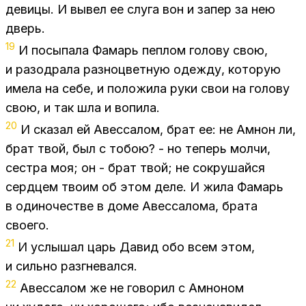
де­ви­цы. И вы­вел ее слу­га вон и за­пер за нею
дверь.
19
И по­сы­па­ла Фа­марь пеп­лом го­ло­ву свою,
и разо­дра­ла раз­но­цвет­ную одеж­ду, ко­то­рую
име­ла на себе, и по­ло­жи­ла руки свои на го­ло­ву
свою, и так шла и во­пи­ла.
20
И ска­зал ей Авес­са­лом, брат ее: не Ам­нон ли,
брат твой, был с то­бою? - но те­перь мол­чи,
сест­ра моя; он - брат твой; не со­кру­шай­ся
серд­цем тво­им об этом деле. И жила Фа­марь
в оди­но­че­стве в доме Авес­са­ло­ма, бра­та
сво­е­го.
21
И услы­шал царь Да­вид обо всем этом,
и силь­но раз­гне­вал­ся.
22
Авес­са­лом же не го­во­рил с Ам­но­ном