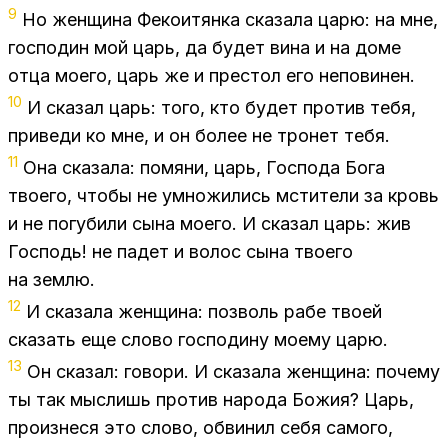
9
Но жен­щи­на Фе­ко­и­тян­ка ска­за­ла царю: на мне,
гос­по­дин мой царь, да бу­дет вина и на доме
отца мо­е­го, царь же и пре­стол его непо­ви­нен.
10
И ска­зал царь: того, кто бу­дет про­тив тебя,
при­ве­ди ко мне, и он бо­лее не тро­нет тебя.
11
Она ска­за­ла: по­мя­ни, царь, Гос­по­да Бога
тво­е­го, что­бы не умно­жи­лись мсти­те­ли за кровь
и не по­гу­би­ли сына мо­е­го. И ска­зал царь: жив
Гос­подь! не па­дет и во­лос сына тво­е­го
на зем­лю.
12
И ска­за­ла жен­щи­на: поз­воль рабе тво­ей
ска­зать еще сло­во гос­по­ди­ну мо­е­му царю.
13
Он ска­зал: го­во­ри. И ска­за­ла жен­щи­на: по­че­му
ты так мыс­лишь про­тив на­ро­да Бо­жия? Царь,
про­из­не­ся это сло­во, об­ви­нил себя са­мо­го,