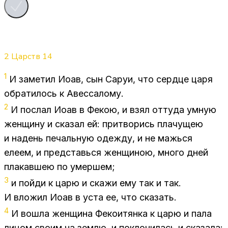
2 Царств
14
1
И за­ме­тил Иоав, сын Са­руи, что серд­це царя
об­ра­ти­лось к Авес­са­ло­му.
2
И по­слал Иоав в Фе­кою, и взял от­ту­да ум­ную
жен­щи­ну и ска­зал ей: при­тво­рись пла­чу­щею
и на­день пе­чаль­ную одеж­ду, и не мажь­ся
еле­ем, и пред­ставь­ся жен­щи­ною, мно­го дней
пла­кав­шею по умер­шем;
3
и пой­ди к царю и ска­жи ему так и так.
И вло­жил Иоав в уста ее, что ска­зать.
4
И во­шла жен­щи­на Фе­ко­и­тян­ка к царю и пала
ли­цом сво­им на зем­лю, и по­кло­ни­лась и ска­за­ла: