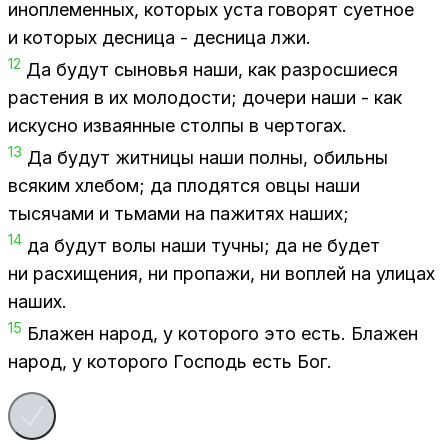
ино­пле­мен­ных, ко­то­рых уста го­во­рят су­ет­ное
и ко­то­рых дес­ни­ца - дес­ни­ца лжи.
12
Да бу­дут сы­но­вья наши, как раз­рос­ши­е­ся
рас­те­ния в их мо­ло­до­сти; до­че­ри наши - как
ис­кус­но из­ва­ян­ные стол­пы в чер­то­гах.
13
Да бу­дут жит­ни­цы наши пол­ны, обиль­ны
вся­ким хле­бом; да пло­дят­ся овцы наши
ты­ся­ча­ми и тьма­ми на па­жи­тях на­ших;
14
да бу­дут волы наши туч­ны; да не бу­дет
ни рас­хи­ще­ния, ни про­па­жи, ни воплей на ули­цах
на­ших.
15
Бла­жен на­род, у ко­то­ро­го это есть. Бла­жен
на­род, у ко­то­ро­го Гос­подь есть Бог.