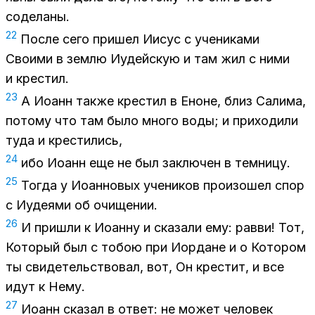
со­де­ла­ны.
22
По­сле сего при­шел Иисус с уче­ни­ка­ми
Сво­и­ми в зем­лю Иудей­скую и там жил с ними
и кре­стил.
23
А Иоанн так­же кре­стил в Еноне, близ Са­ли­ма,
по­то­му что там было мно­го воды; и при­хо­ди­ли
туда и кре­сти­лись,
24
ибо Иоанн еще не был за­клю­чен в тем­ни­цу.
25
То­гда у Иоан­но­вых уче­ни­ков про­изо­шел спор
с Иуде­я­ми об очи­ще­нии.
26
И при­шли к Иоан­ну и ска­за­ли ему: рав­ви! Тот,
Ко­то­рый был с то­бою при Иор­дане и о Ко­то­ром
ты сви­де­тель­ство­вал, вот, Он кре­стит, и все
идут к Нему.
27
Иоанн ска­зал в от­вет: не мо­жет че­ло­век