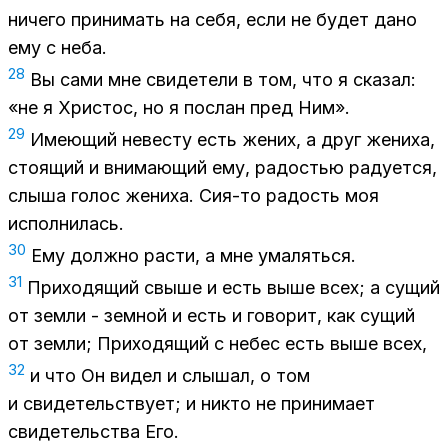
ни­че­го при­ни­мать на себя, если не бу­дет дано
ему с неба.
28
Вы сами мне сви­де­те­ли в том, что я ска­зал:
«не я Хри­стос, но я по­слан пред Ним».
29
Име­ю­щий неве­сту есть же­них, а друг же­ни­ха,
сто­я­щий и вни­ма­ю­щий ему, ра­до­стью ра­ду­ет­ся,
слы­ша го­лос же­ни­ха. Сия-то ра­дость моя
ис­пол­ни­лась.
30
Ему долж­но рас­ти, а мне ума­лять­ся.
31
При­хо­дя­щий свы­ше и есть выше всех; а су­щий
от зем­ли - зем­ной и есть и го­во­рит, как су­щий
от зем­ли; При­хо­дя­щий с небес есть выше всех,
32
и что Он ви­дел и слы­шал, о том
и сви­де­тель­ству­ет; и ни­кто не при­ни­ма­ет
сви­де­тель­ства Его.