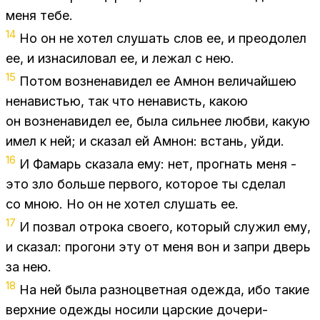
меня тебе.
14
Но он не хо­тел слу­шать слов ее, и пре­одо­лел
ее, и из­на­си­ло­вал ее, и ле­жал с нею.
15
По­том воз­не­на­ви­дел ее Ам­нон ве­ли­чай­шею
нена­ви­стью, так что нена­висть, ка­кою
он воз­не­на­ви­дел ее, была силь­нее люб­ви, ка­кую
имел к ней; и ска­зал ей Ам­нон: встань, уйди.
16
И Фа­марь ска­за­ла ему: нет, про­гнать меня -
это зло боль­ше пер­во­го, ко­то­рое ты сде­лал
со мною. Но он не хо­тел слу­шать ее.
17
И по­звал от­ро­ка сво­е­го, ко­то­рый слу­жил ему,
и ска­зал: про­го­ни эту от меня вон и за­при дверь
за нею.
18
На ней была раз­но­цвет­ная одеж­да, ибо та­кие
верх­ние одеж­ды но­си­ли цар­ские до­че­ри-