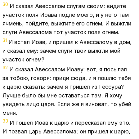
30
И ска­зал Авес­са­лом слу­гам сво­им: ви­ди­те
уча­сток поля Ио­ава под­ле мо­е­го, и у него там
яч­мень; пой­ди­те, вы­жги­те его ог­нем. И вы­жгли
слу­ги Авес­са­ло­ма тот уча­сток поля ог­нем.
31
И встал Иоав, и при­шел к Авес­са­ло­му в дом,
и ска­зал ему: за­чем слу­ги твои вы­жгли мой
уча­сток ог­нем?
32
И ска­зал Авес­са­лом Ио­аву: вот, я по­сы­лал
за то­бою, го­во­ря: при­ди сюда, и я по­шлю тебя
к царю ска­зать: за­чем я при­шел из Гес­су­ра?
Луч­ше было бы мне оста­вать­ся там. Я хочу
уви­деть лицо царя. Если же я ви­но­ват, то убей
меня.
33
И по­шел Иоав к царю и пе­ре­ска­зал ему это.
И по­звал царь Авес­са­ло­ма; он при­шел к царю,