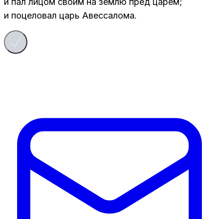
и пал ли­цом сво­им на зем­лю пред ца­рем;
и по­це­ло­вал царь Авес­са­ло­ма.