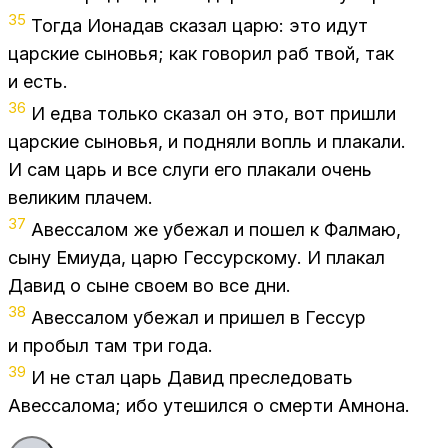
35
То­гда Иона­дав ска­зал царю: это идут
цар­ские сы­но­вья; как го­во­рил раб твой, так
и есть.
36
И едва толь­ко ска­зал он это, вот при­шли
цар­ские сы­но­вья, и под­ня­ли вопль и пла­ка­ли.
И сам царь и все слу­ги его пла­ка­ли очень
ве­ли­ким пла­чем.
37
Авес­са­лом же убе­жал и по­шел к Фал­маю,
сыну Еми­уда, царю Гес­сур­ско­му. И пла­кал
Да­вид о сыне сво­ем во все дни.
38
Авес­са­лом убе­жал и при­шел в Гес­сур
и про­был там три года.
39
И не стал царь Да­вид пре­сле­до­вать
Авес­са­ло­ма; ибо уте­шил­ся о смер­ти Ам­но­на.