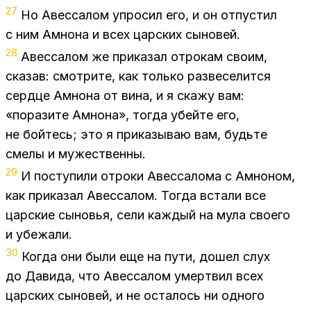
27
Но Авес­са­лом упро­сил его, и он от­пу­стил
с ним Ам­но­на и всех цар­ских сы­но­вей.
28
Авес­са­лом же при­ка­зал от­ро­кам сво­им,
ска­зав: смот­ри­те, как толь­ко раз­ве­се­лит­ся
серд­це Ам­но­на от вина, и я ска­жу вам:
«по­ра­зи­те Ам­но­на», то­гда убей­те его,
не бой­тесь; это я при­ка­зы­ваю вам, будь­те
сме­лы и му­же­ствен­ны.
29
И по­сту­пи­ли от­ро­ки Авес­са­ло­ма с Ам­но­ном,
как при­ка­зал Авес­са­лом. То­гда вста­ли все
цар­ские сы­но­вья, сели каж­дый на мула сво­е­го
и убе­жа­ли.
30
Ко­гда они были еще на пути, до­шел слух
до Да­ви­да, что Авес­са­лом умерт­вил всех
цар­ских сы­но­вей, и не оста­лось ни од­но­го