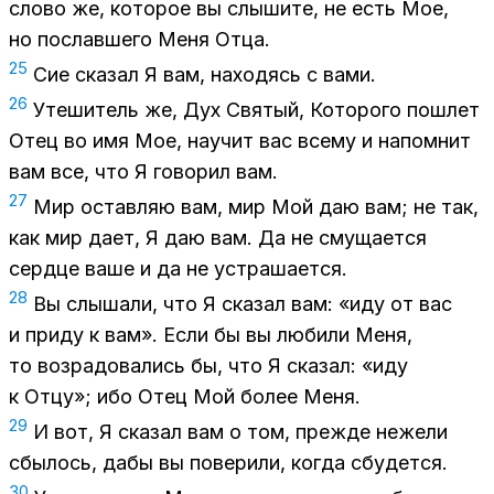
сло­во же, ко­то­рое вы слы­ши­те, не есть Мое,
но по­слав­ше­го Меня Отца.
25
Сие ска­зал Я вам, на­хо­дясь с вами.
26
Уте­ши­тель же, Дух Свя­тый, Ко­то­ро­го по­шлет
Отец во имя Мое, на­учит вас все­му и на­пом­нит
вам все, что Я го­во­рил вам.
27
Мир остав­ляю вам, мир Мой даю вам; не так,
как мир дает, Я даю вам. Да не сму­ща­ет­ся
серд­це ваше и да не устра­ша­ет­ся.
28
Вы слы­ша­ли, что Я ска­зал вам: «иду от вас
и при­ду к вам». Если бы вы лю­би­ли Меня,
то воз­ра­до­ва­лись бы, что Я ска­зал: «иду
к От­цу»; ибо Отец Мой бо­лее Меня.
29
И вот, Я ска­зал вам о том, преж­де неже­ли
сбы­лось, дабы вы по­ве­ри­ли, ко­гда сбу­дет­ся.
30