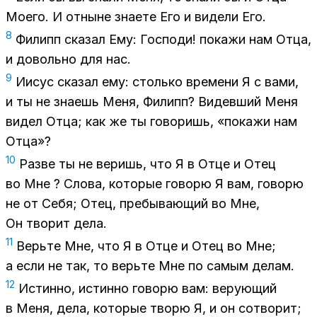
Мо­е­го. И от­ныне зна­е­те Его и ви­де­ли Его.
8
Фи­липп ска­зал Ему: Гос­по­ди! по­ка­жи нам Отца,
и до­воль­но для нас.
9
Иисус ска­зал ему: столь­ко вре­ме­ни Я с вами,
и ты не зна­ешь Меня, Фи­липп? Ви­дев­ший Меня
ви­дел Отца; как же ты го­во­ришь, «по­ка­жи нам
От­ца»?
10
Раз­ве ты не ве­ришь, что Я в Отце и Отец
во Мне ? Сло­ва, ко­то­рые го­во­рю Я вам, го­во­рю
не от Себя; Отец, пре­бы­ва­ю­щий во Мне,
Он тво­рит дела.
11
Верь­те Мне, что Я в Отце и Отец во Мне;
а если не так, то верь­те Мне по са­мым де­лам.
12
Ис­тин­но, ис­тин­но го­во­рю вам: ве­ру­ю­щий
в Меня, дела, ко­то­рые тво­рю Я, и он со­тво­рит;