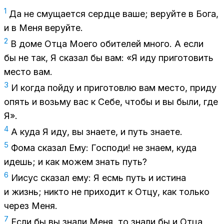
1
Да не сму­ща­ет­ся серд­це ваше; ве­руй­те в Бога,
и в Меня ве­руй­те.
2
В доме Отца Мо­е­го оби­те­лей мно­го. А если
бы не так, Я ска­зал бы вам: «Я иду при­го­то­вить
ме­сто вам.
3
И ко­гда пой­ду и при­го­тов­лю вам ме­сто, при­ду
опять и возь­му вас к Себе, что­бы и вы были, где
Я».
4
А куда Я иду, вы зна­е­те, и путь зна­е­те.
5
Фома ска­зал Ему: Гос­по­ди! не зна­ем, куда
идешь; и как мо­жем знать путь?
6
Иисус ска­зал ему: Я есмь путь и ис­ти­на
и жизнь; ни­кто не при­хо­дит к Отцу, как толь­ко
че­рез Меня.
7
Если бы вы зна­ли Меня, то зна­ли бы и Отца