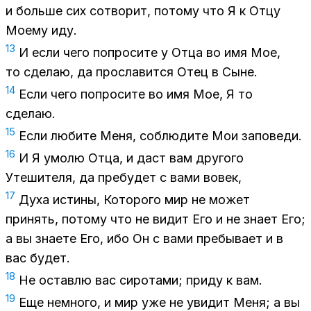
и боль­ше сих со­тво­рит, по­то­му что Я к Отцу
Мо­е­му иду.
13
И если чего по­про­си­те у Отца во имя Мое,
то сде­лаю, да про­сла­вит­ся Отец в Сыне.
14
Если чего по­про­си­те во имя Мое, Я то
сде­лаю.
15
Если лю­би­те Меня, со­блю­ди­те Мои за­по­ве­ди.
16
И Я умо­лю Отца, и даст вам дру­го­го
Уте­ши­те­ля, да пре­бу­дет с вами во­век,
17
Духа ис­ти­ны, Ко­то­ро­го мир не мо­жет
при­нять, по­то­му что не ви­дит Его и не зна­ет Его;
а вы зна­е­те Его, ибо Он с вами пре­бы­ва­ет и в
вас бу­дет.
18
Не остав­лю вас си­ро­та­ми; при­ду к вам.
19
Еще немно­го, и мир уже не уви­дит Меня; а вы