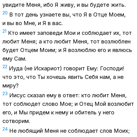
уви­ди­те Меня, ибо Я живу, и вы бу­де­те жить.
20
В тот день узна­е­те вы, что Я в Отце Моем,
и вы во Мне, и Я в вас.
21
Кто име­ет за­по­ве­ди Мои и со­блю­да­ет их, тот
лю­бит Меня; а кто лю­бит Меня, тот воз­люб­лен
бу­дет От­цем Моим; и Я воз­люб­лю его и яв­люсь
ему Сам.
22
Иуда (не Ис­ка­ри­от) го­во­рит Ему: Гос­по­ди!
что это, что Ты хо­чешь явить Себя нам, а не
миру?
23
Иисус ска­зал ему в от­вет: кто лю­бит Меня,
тот со­блю­дет сло­во Мое; и Отец Мой воз­лю­бит
его, и Мы при­дем к нему и оби­тель у него
со­тво­рим.
24
Не лю­бя­щий Меня не со­блю­да­ет слов Моих;