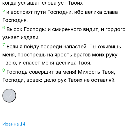
ко­гда услы­шат сло­ва уст Тво­их
5
и вос­по­ют пути Гос­под­ни, ибо ве­ли­ка сла­ва
Гос­под­ня.
6
Вы­сок Гос­подь: и сми­рен­но­го ви­дит, и гор­до­го
узна­ет из­да­ли.
7
Если я пой­ду по­сре­ди на­па­стей, Ты ожи­вишь
меня, про­стрешь на ярость вра­гов моих руку
Твою, и спа­сет меня дес­ни­ца Твоя.
8
Гос­подь со­вер­шит за меня! Ми­лость Твоя,
Гос­по­ди, во­век: дело рук Тво­их не остав­ляй.
Иоанна
14