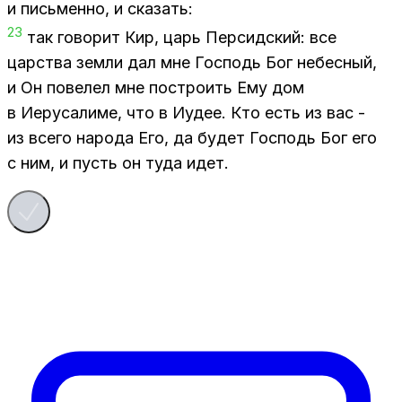
и пись­мен­но, и ска­зать:
23
так го­во­рит Кир, царь Пер­сид­ский: все
цар­ства зем­ли дал мне Гос­подь Бог небес­ный,
и Он по­ве­лел мне по­стро­ить Ему дом
в Иеру­са­ли­ме, что в Иудее. Кто есть из вас -
из все­го на­ро­да Его, да бу­дет Гос­подь Бог его
с ним, и пусть он туда идет.