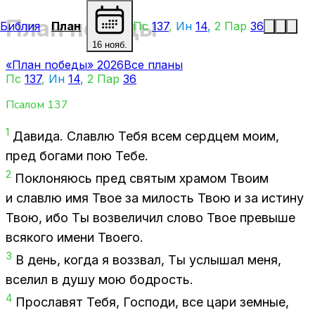
План победы
Библия
План
Пс
137
,
Ин
14
,
2 Пар
36
16 нояб.
«План победы» 2026
Все планы
Пс
137
,
Ин
14
,
2 Пар
36
Псалом
137
1
Да­ви­да. Слав­лю Тебя всем серд­цем моим,
пред бо­га­ми пою Тебе.
2
По­кло­ня­юсь пред свя­тым хра­мом Тво­им
и слав­лю имя Твое за ми­лость Твою и за ис­ти­ну
Твою, ибо Ты воз­ве­ли­чил сло­во Твое пре­вы­ше
вся­ко­го име­ни Тво­е­го.
3
В день, ко­гда я воз­звал, Ты услы­шал меня,
все­лил в душу мою бод­рость.
4
Про­сла­вят Тебя, Гос­по­ди, все цари зем­ные,