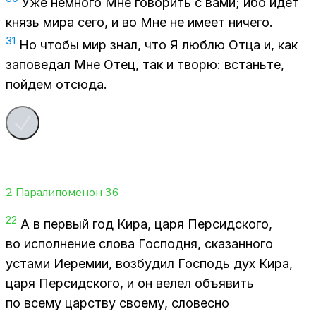
Уже немно­го Мне го­во­рить с вами; ибо идет
князь мира сего, и во Мне не име­ет ни­че­го.
31
Но что­бы мир знал, что Я люб­лю Отца и, как
за­по­ве­дал Мне Отец, так и тво­рю: встань­те,
пой­дем от­сю­да.
2 Паралипоменон
36
22
А в пер­вый год Кира, царя Пер­сид­ско­го,
во ис­пол­не­ние сло­ва Гос­под­ня, ска­зан­но­го
уста­ми Иере­мии, воз­бу­дил Гос­подь дух Кира,
царя Пер­сид­ско­го, и он ве­лел объ­явить
по все­му цар­ству сво­е­му, сло­вес­но