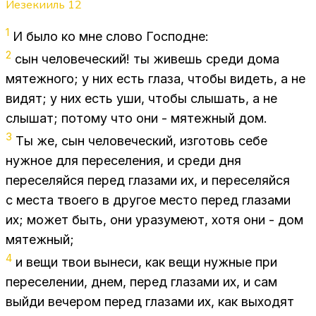
Иезекииль
12
1
И было ко мне сло­во Гос­подне:
2
сын че­ло­ве­че­ский! ты жи­вешь сре­ди дома
мя­теж­но­го; у них есть гла­за, что­бы ви­деть, а не
ви­дят; у них есть уши, что­бы слы­шать, а не
слы­шат; по­то­му что они - мя­теж­ный дом.
3
Ты же, сын че­ло­ве­че­ский, из­го­товь себе
нуж­ное для пе­ре­се­ле­ния, и сре­ди дня
пе­ре­се­ляй­ся пе­ред гла­за­ми их, и пе­ре­се­ляй­ся
с ме­ста тво­е­го в дру­гое ме­сто пе­ред гла­за­ми
их; мо­жет быть, они ура­зу­ме­ют, хотя они - дом
мя­теж­ный;
4
и вещи твои вы­не­си, как вещи нуж­ные при
пе­ре­се­ле­нии, днем, пе­ред гла­за­ми их, и сам
вый­ди ве­че­ром пе­ред гла­за­ми их, как вы­хо­дят