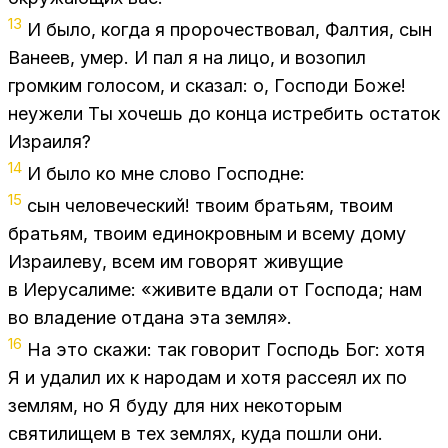
13
И было, ко­гда я про­ро­че­ство­вал, Фал­тия, сын
Ва­не­ев, умер. И пал я на лицо, и возо­пил
гром­ким го­ло­сом, и ска­зал: о, Гос­по­ди Боже!
неуже­ли Ты хо­чешь до кон­ца ис­тре­бить оста­ток
Из­ра­и­ля?
14
И было ко мне сло­во Гос­подне:
15
сын че­ло­ве­че­ский! тво­им бра­тьям, тво­им
бра­тьям, тво­им еди­но­кров­ным и все­му дому
Из­ра­и­ле­ву, всем им го­во­рят жи­ву­щие
в Иеру­са­ли­ме: «жи­ви­те вда­ли от Гос­по­да; нам
во вла­де­ние от­да­на эта зем­ля».
16
На это ска­жи: так го­во­рит Гос­подь Бог: хотя
Я и уда­лил их к на­ро­дам и хотя рас­се­ял их по
зем­лям, но Я буду для них неко­то­рым
свя­ти­ли­щем в тех зем­лях, куда по­шли они.