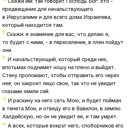
Ска­жи им: так го­во­рит Гос­подь Бог: это -
пред­ве­ща­ние для на­чаль­ству­ю­ще­го
в Иеру­са­ли­ме и для все­го дома Из­ра­и­ле­ва,
ко­то­рый на­хо­дит­ся там.
11
Ска­жи: я зна­ме­ние для вас; что де­лаю я,
то бу­дет с ними, - в пе­ре­се­ле­ние, в плен пой­дут
они.
12
И на­чаль­ству­ю­щий, ко­то­рый сре­ди них,
впотьмах под­ни­мет ношу на пле­чо и вый­дет.
Сте­ну про­ло­ма­ют, что­бы от­пра­вить его че­рез
нее; он за­кро­ет лицо свое, так что не уви­дит
гла­за­ми зем­ли сей.
13
И рас­ки­ну на него сеть Мою, и бу­дет пой­ман
в те­не­та Мои, и от­ве­ду его в Ва­ви­лон, в зем­лю
Хал­дей­скую, но он не уви­дит ее, и там умрет.
14
А всех, ко­то­рые во­круг него, спо­бор­ни­ков его