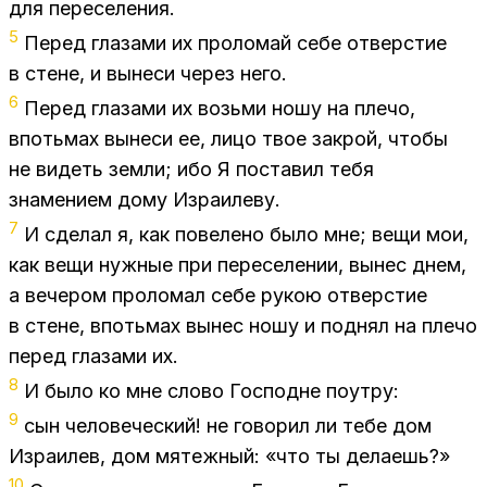
для пе­ре­се­ле­ния.
5
Пе­ред гла­за­ми их про­ло­май себе от­вер­стие
в стене, и вы­не­си че­рез него.
6
Пе­ред гла­за­ми их возь­ми ношу на пле­чо,
впотьмах вы­не­си ее, лицо твое за­крой, что­бы
не ви­деть зем­ли; ибо Я по­ста­вил тебя
зна­ме­ни­ем дому Из­ра­и­ле­ву.
7
И сде­лал я, как по­ве­ле­но было мне; вещи мои,
как вещи нуж­ные при пе­ре­се­ле­нии, вы­нес днем,
а ве­че­ром про­ло­мал себе ру­кою от­вер­стие
в стене, впотьмах вы­нес ношу и под­нял на пле­чо
пе­ред гла­за­ми их.
8
И было ко мне сло­во Гос­подне по­ут­ру:
9
сын че­ло­ве­че­ский! не го­во­рил ли тебе дом
Из­ра­и­лев, дом мя­теж­ный: «что ты де­ла­ешь?»
10