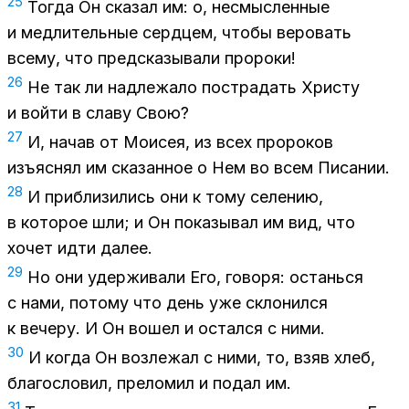
25
То­гда Он ска­зал им: о, несмыс­лен­ные
и мед­ли­тель­ные серд­цем, что­бы ве­ро­вать
все­му, что пред­ска­зы­ва­ли про­ро­ки!
26
Не так ли над­ле­жа­ло по­стра­дать Хри­сту
и вой­ти в сла­ву Свою?
27
И, на­чав от Мо­и­сея, из всех про­ро­ков
изъ­яс­нял им ска­зан­ное о Нем во всем Пи­са­нии.
28
И при­бли­зи­лись они к тому се­ле­нию,
в ко­то­рое шли; и Он по­ка­зы­вал им вид, что
хо­чет идти да­лее.
29
Но они удер­жи­ва­ли Его, го­во­ря: остань­ся
с нами, по­то­му что день уже скло­нил­ся
к ве­че­ру. И Он во­шел и остал­ся с ними.
30
И ко­гда Он воз­ле­жал с ними, то, взяв хлеб,
бла­го­сло­вил, пре­ло­мил и по­дал им.
31