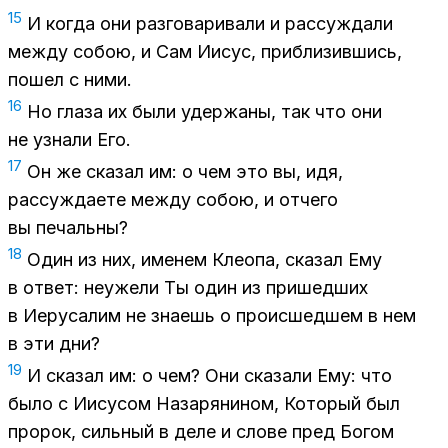
15
И ко­гда они раз­го­ва­ри­ва­ли и рас­суж­да­ли
меж­ду со­бою, и Сам Иисус, при­бли­зив­шись,
по­шел с ними.
16
Но гла­за их были удер­жа­ны, так что они
не узна­ли Его.
17
Он же ска­зал им: о чем это вы, идя,
рас­суж­да­е­те меж­ду со­бою, и от­че­го
вы пе­чаль­ны?
18
Один из них, име­нем Клео­па, ска­зал Ему
в от­вет: неуже­ли Ты один из при­шед­ших
в Иеру­са­лим не зна­ешь о про­ис­шед­шем в нем
в эти дни?
19
И ска­зал им: о чем? Они ска­за­ли Ему: что
было с Иису­сом На­за­ря­ни­ном, Ко­то­рый был
про­рок, силь­ный в деле и сло­ве пред Бо­гом