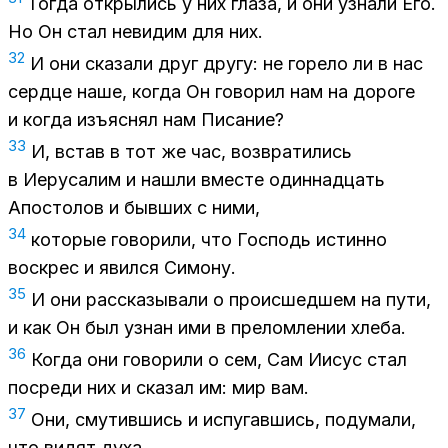
То­гда от­кры­лись у них гла­за, и они узна­ли Его.
Но Он стал неви­дим для них.
32
И они ска­за­ли друг дру­гу: не го­ре­ло ли в нас
серд­це наше, ко­гда Он го­во­рил нам на до­ро­ге
и ко­гда изъ­яс­нял нам Пи­са­ние?
33
И, встав в тот же час, воз­вра­ти­лись
в Иеру­са­лим и на­шли вме­сте один­на­дцать
Апо­сто­лов и быв­ших с ними,
34
ко­то­рые го­во­ри­ли, что Гос­подь ис­тин­но
вос­крес и явил­ся Си­мо­ну.
35
И они рас­ска­зы­ва­ли о про­ис­шед­шем на пути,
и как Он был узнан ими в пре­лом­ле­нии хле­ба.
36
Ко­гда они го­во­ри­ли о сем, Сам Иисус стал
по­сре­ди них и ска­зал им: мир вам.
37
Они, сму­тив­шись и ис­пу­гав­шись, по­ду­ма­ли,
что ви­дят духа.