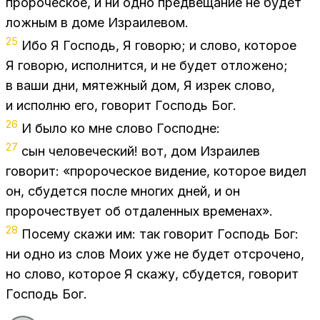
про­ро­че­ское, и ни одно пред­ве­ща­ние не бу­дет
лож­ным в доме Из­ра­и­ле­вом.
25
Ибо Я Гос­подь, Я го­во­рю; и сло­во, ко­то­рое
Я го­во­рю, ис­пол­нит­ся, и не бу­дет от­ло­же­но;
в ваши дни, мя­теж­ный дом, Я из­рек сло­во,
и ис­пол­ню его, го­во­рит Гос­подь Бог.
26
И было ко мне сло­во Гос­подне:
27
сын че­ло­ве­че­ский! вот, дом Из­ра­и­лев
го­во­рит: «про­ро­че­ское ви­де­ние, ко­то­рое ви­дел
он, сбу­дет­ся по­сле мно­гих дней, и он
про­ро­че­ству­ет об от­да­лен­ных вре­ме­на­х».
28
По­се­му ска­жи им: так го­во­рит Гос­подь Бог:
ни одно из слов Моих уже не бу­дет от­сро­че­но,
но сло­во, ко­то­рое Я ска­жу, сбу­дет­ся, го­во­рит
Гос­подь Бог.