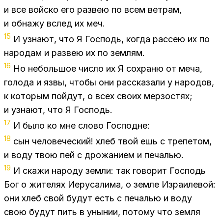
и все вой­ско его раз­вею по всем вет­рам,
и об­на­жу вслед их меч.
15
И узна­ют, что Я Гос­подь, ко­гда рас­сею их по
на­ро­дам и раз­вею их по зем­лям.
16
Но неболь­шое чис­ло их Я со­хра­ню от меча,
го­ло­да и язвы, что­бы они рас­ска­за­ли у на­ро­дов,
к ко­то­рым пой­дут, о всех сво­их мер­зо­стях;
и узна­ют, что Я Гос­подь.
17
И было ко мне сло­во Гос­подне:
18
сын че­ло­ве­че­ский! хлеб твой ешь с тре­пе­том,
и воду твою пей с дро­жа­ни­ем и пе­ча­лью.
19
И ска­жи на­ро­ду зем­ли: так го­во­рит Гос­подь
Бог о жи­те­лях Иеру­са­ли­ма, о зем­ле Из­ра­и­ле­вой:
они хлеб свой бу­дут есть с пе­ча­лью и воду
свою бу­дут пить в уны­нии, по­то­му что зем­ля