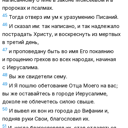
про­ро­ках и псал­мах.
45
То­гда от­верз им ум к ура­зу­ме­нию Пи­са­ний.
46
И ска­зал им: так на­пи­са­но, и так над­ле­жа­ло
по­стра­дать Хри­сту, и вос­крес­нуть из мерт­вых
в тре­тий день,
47
и про­по­ве­да­ну быть во имя Его по­ка­я­нию
и про­ще­нию гре­хов во всех на­ро­дах, на­чи­ная
с Иеру­са­ли­ма.
48
Вы же сви­де­те­ли сему.
49
И Я по­шлю обе­то­ва­ние Отца Мо­е­го на вас;
вы же оста­вай­тесь в го­ро­де Иеру­са­ли­ме,
до­ко­ле не об­ле­че­тесь си­лою свы­ше.
50
И вы­вел их вон из го­ро­да до Вифа­нии и,
под­няв руки Свои, бла­го­сло­вил их.
51
И, ко­гда бла­го­слов­лял их, стал от­да­лять­ся