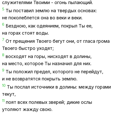
слу­жи­те­ля­ми Тво­и­ми - огонь пы­ла­ю­щий.
5
Ты по­ста­вил зем­лю на твер­дых ос­но­вах:
не по­ко­леб­лет­ся она во веки и веки.
6
Без­дною, как оде­я­ни­ем, по­крыл Ты ее,
на го­рах сто­ят воды.
7
От пре­ще­ния Тво­е­го бе­гут они, от гла­са гро­ма
Тво­е­го быст­ро ухо­дят;
8
вос­хо­дят на горы, нис­хо­дят в до­ли­ны,
на ме­сто, ко­то­рое Ты на­зна­чил для них.
9
Ты по­ло­жил пре­дел, ко­то­ро­го не пе­рей­дут,
и не воз­вра­тят­ся по­крыть зем­лю.
10
Ты по­слал ис­точ­ни­ки в до­ли­ны: меж­ду го­ра­ми
те­кут,
11
поят всех по­ле­вых зве­рей; ди­кие ослы
уто­ля­ют жаж­ду свою.