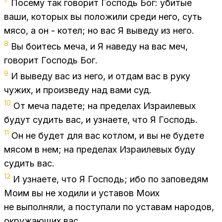
По­се­му так го­во­рит Гос­подь Бог: уби­тые
ваши, ко­то­рых вы по­ло­жи­ли сре­ди него, суть
мясо, а он - ко­тел; но вас Я вы­ве­ду из него.
8
Вы бо­и­тесь меча, и Я на­ве­ду на вас меч,
го­во­рит Гос­подь Бог.
9
И вы­ве­ду вас из него, и от­дам вас в руку
чу­жих, и про­из­ве­ду над вами суд.
10
От меча па­де­те; на пре­де­лах Из­ра­и­ле­вых
бу­дут су­дить вас, и узна­е­те, что Я Гос­подь.
11
Он не бу­дет для вас кот­лом, и вы не бу­де­те
мя­сом в нем; на пре­де­лах Из­ра­и­ле­вых буду
су­дить вас.
12
И узна­е­те, что Я Гос­подь; ибо по за­по­ве­дям
Моим вы не хо­ди­ли и уста­вов Моих
не вы­пол­ня­ли, а по­сту­па­ли по уста­вам на­ро­дов,
окру­жа­ю­щих вас.