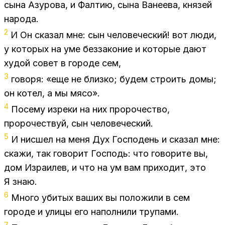
сына Азу­ро­ва, и Фал­тию, сына Ва­не­е­ва, кня­зей
на­ро­да.
2
И Он ска­зал мне: сын че­ло­ве­че­ский! вот люди,
у ко­то­рых на уме без­за­ко­ние и ко­то­рые дают
ху­дой со­вет в го­ро­де сем,
3
го­во­ря: «еще не близ­ко; бу­дем стро­ить домы;
он ко­тел, а мы мя­со».
4
По­се­му из­ре­ки на них про­ро­че­ство,
про­ро­че­ствуй, сын че­ло­ве­че­ский.
5
И нис­шел на меня Дух Гос­по­день и ска­зал мне:
ска­жи, так го­во­рит Гос­подь: что го­во­ри­те вы,
дом Из­ра­и­лев, и что на ум вам при­хо­дит, это
Я знаю.
6
Мно­го уби­тых ва­ших вы по­ло­жи­ли в сем
го­ро­де и ули­цы его на­пол­ни­ли тру­па­ми.
7