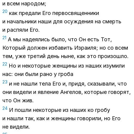
и всем на­ро­дом;
20
как пре­да­ли Его пер­во­свя­щен­ни­ки
и на­чаль­ни­ки наши для осуж­де­ния на смерть
и рас­пя­ли Его.
21
А мы на­де­я­лись было, что Он есть Тот,
Ко­то­рый дол­жен из­ба­вить Из­ра­и­ля; но со всем
тем, уже тре­тий день ныне, как это про­изо­шло.
22
Но и неко­то­рые жен­щи­ны из на­ших изу­ми­ли
нас: они были рано у гро­ба
23
и не на­шли тела Его и, при­дя, ска­зы­ва­ли, что
они ви­де­ли и яв­ле­ние Ан­ге­лов, ко­то­рые го­во­рят,
что Он жив.
24
И по­шли неко­то­рые из на­ших ко гро­бу
и на­шли так, как и жен­щи­ны го­во­ри­ли, но Его
не ви­де­ли.