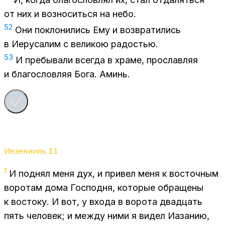
от них и воз­но­сить­ся на небо.
52
Они по­кло­ни­лись Ему и воз­вра­ти­лись
в Иеру­са­лим с ве­ли­кою ра­до­стью.
53
И пре­бы­ва­ли все­гда в хра­ме, про­слав­ляя
и бла­го­слов­ляя Бога. Аминь.
Иезекииль
11
1
И под­нял меня дух, и при­вел меня к во­сточ­ным
во­ро­там дома Гос­под­ня, ко­то­рые об­ра­ще­ны
к во­сто­ку. И вот, у вхо­да в во­ро­та два­дцать
пять че­ло­век; и меж­ду ними я ви­дел Иа­за­нию,