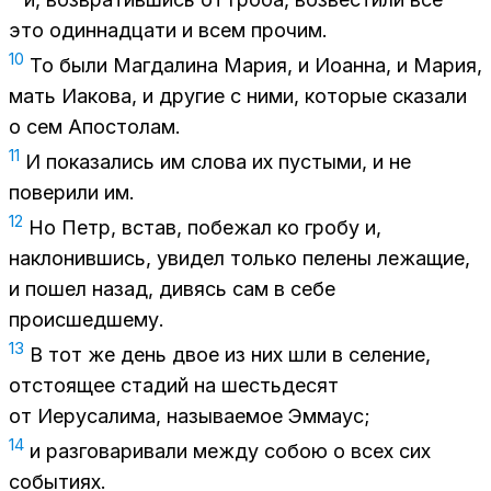
это один­на­дца­ти и всем про­чим.
10
То были Маг­да­ли­на Ма­рия, и Иоан­на, и Ма­рия,
мать Иа­ко­ва, и дру­гие с ними, ко­то­рые ска­за­ли
о сем Апо­сто­лам.
11
И по­ка­за­лись им сло­ва их пу­сты­ми, и не
по­ве­ри­ли им.
12
Но Петр, встав, по­бе­жал ко гро­бу и,
на­кло­нив­шись, уви­дел толь­ко пе­ле­ны ле­жа­щие,
и по­шел на­зад, ди­вясь сам в себе
про­ис­шед­ше­му.
13
В тот же день двое из них шли в се­ле­ние,
от­сто­я­щее ста­дий на шесть­дес­ят
от Иеру­са­ли­ма, на­зы­ва­е­мое Эм­маус;
14
и раз­го­ва­ри­ва­ли меж­ду со­бою о всех сих
со­бы­ти­ях.