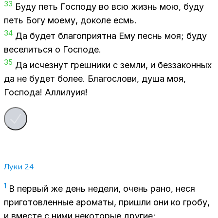
33
Буду петь Гос­по­ду во всю жизнь мою, буду
петь Богу мо­е­му, до­ко­ле есмь.
34
Да бу­дет бла­го­при­ят­на Ему песнь моя; буду
ве­се­лить­ся о Гос­по­де.
35
Да ис­чез­нут греш­ни­ки с зем­ли, и без­за­кон­ных
да не бу­дет бо­лее. Бла­го­сло­ви, душа моя,
Гос­по­да! Ал­ли­лу­ия!
Луки
24
1
В пер­вый же день неде­ли, очень рано, неся
при­го­тов­лен­ные аро­ма­ты, при­шли они ко гро­бу,
и вме­сте с ними неко­то­рые дру­гие;