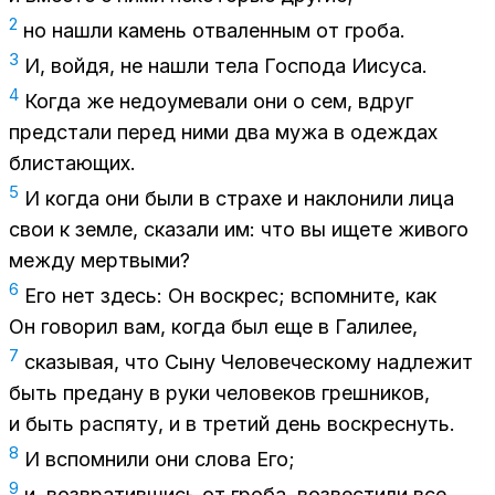
2
но на­шли ка­мень от­ва­лен­ным от гро­ба.
3
И, вой­дя, не на­шли тела Гос­по­да Иису­са.
4
Ко­гда же недо­уме­ва­ли они о сем, вдруг
пред­ста­ли пе­ред ними два мужа в одеж­дах
бли­ста­ю­щих.
5
И ко­гда они были в стра­хе и на­кло­ни­ли лица
свои к зем­ле, ска­за­ли им: что вы ище­те жи­во­го
меж­ду мерт­вы­ми?
6
Его нет здесь: Он вос­крес; вспом­ни­те, как
Он го­во­рил вам, ко­гда был еще в Га­ли­лее,
7
ска­зы­вая, что Сыну Че­ло­ве­че­ско­му над­ле­жит
быть пре­да­ну в руки че­ло­ве­ков греш­ни­ков,
и быть рас­пя­ту, и в тре­тий день вос­крес­нуть.
8
И вспом­ни­ли они сло­ва Его;
9
и, воз­вра­тив­шись от гро­ба, воз­ве­сти­ли все