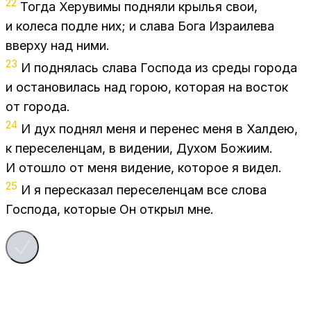
22
То­гда Хе­ру­ви­мы под­ня­ли кры­лья свои,
и ко­ле­са под­ле них; и сла­ва Бога Из­ра­и­ле­ва
ввер­ху над ними.
23
И под­ня­лась сла­ва Гос­по­да из сре­ды го­ро­да
и оста­но­ви­лась над го­рою, ко­то­рая на во­сток
от го­ро­да.
24
И дух под­нял меня и пе­ре­нес меня в Хал­дею,
к пе­ре­се­лен­цам, в ви­де­нии, Ду­хом Бо­жи­им.
И ото­шло от меня ви­де­ние, ко­то­рое я ви­дел.
25
И я пе­ре­ска­зал пе­ре­се­лен­цам все сло­ва
Гос­по­да, ко­то­рые Он от­крыл мне.