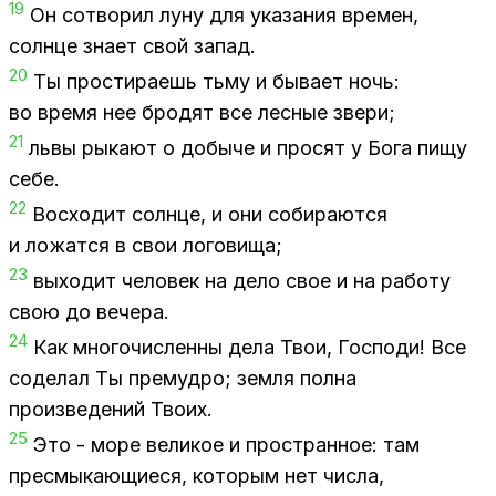
19
Он со­тво­рил луну для ука­за­ния вре­мен,
солн­це зна­ет свой за­пад.
20
Ты про­сти­ра­ешь тьму и бы­ва­ет ночь:
во вре­мя нее бро­дят все лес­ные зве­ри;
21
львы ры­ка­ют о до­бы­че и про­сят у Бога пищу
себе.
22
Вос­хо­дит солн­це, и они со­би­ра­ют­ся
и ло­жат­ся в свои ло­го­ви­ща;
23
вы­хо­дит че­ло­век на дело свое и на ра­бо­ту
свою до ве­че­ра.
24
Как мно­го­чис­лен­ны дела Твои, Гос­по­ди! Все
со­де­лал Ты пре­муд­ро; зем­ля пол­на
про­из­ве­де­ний Тво­их.
25
Это - море ве­ли­кое и про­стран­ное: там
пре­смы­ка­ю­щи­е­ся, ко­то­рым нет чис­ла,