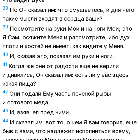
38
Но Он ска­зал им: что сму­ща­е­тесь, и для чего
та­кие мыс­ли вхо­дят в серд­ца ваши?
39
По­смот­ри­те на руки Мои и на ноги Мои; это
Я Сам; ося­жи­те Меня и рас­смот­ри­те; ибо дух
пло­ти и ко­стей не име­ет, как ви­ди­те у Меня.
40
И, ска­зав это, по­ка­зал им руки и ноги.
41
Ко­гда же они от ра­до­сти еще не ве­ри­ли
и ди­ви­лись, Он ска­зал им: есть ли у вас здесь
ка­кая пища?
42
Они по­да­ли Ему часть пе­че­ной рыбы
и со­то­во­го меда.
43
И, взяв, ел пред ними.
44
И ска­зал им: вот то, о чем Я вам го­во­рил, еще
быв с вами, что над­ле­жит ис­пол­нить­ся все­му,
на­пи­сан­но­му о Мне в за­коне Мо­и­се­е­вом и в