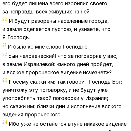
его бу­дет ли­ше­на все­го изоби­лия сво­е­го
за неправ­ды всех жи­ву­щих на ней.
20
И бу­дут ра­зо­ре­ны на­се­лен­ные го­ро­да,
и зем­ля сде­ла­ет­ся пу­стою, и узна­е­те, что
Я Гос­подь.
21
И было ко мне сло­во Гос­подне:
22
сын че­ло­ве­че­ский! что за по­го­вор­ка у вас,
в зем­ле Из­ра­и­ле­вой: «м­но­го дней прой­дет,
и вся­кое про­ро­че­ское ви­де­ние ис­чез­нет»?
23
По­се­му ска­жи им: так го­во­рит Гос­подь Бог:
уни­что­жу эту по­го­вор­ку, и не бу­дут уже
упо­треб­лять та­кой по­го­вор­ки у Из­ра­и­ля;
но ска­жи им: близ­ки дни и ис­пол­не­ние вся­ко­го
ви­де­ния про­ро­че­ско­го.
24
Ибо уже не оста­нет­ся втуне ни­ка­кое ви­де­ние