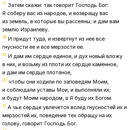
17
За­тем ска­жи: так го­во­рит Гос­подь Бог:
Я со­бе­ру вас из на­ро­дов, и воз­вра­щу вас
из зе­мель, в ко­то­рые вы рас­се­я­ны; и дам вам
зем­лю Из­ра­и­ле­ву.
18
И при­дут туда, и из­верг­нут из нее все
гнус­но­сти ее и все мер­зо­сти ее.
19
И дам им серд­це еди­ное, и дух но­вый вло­жу
в них, и возь­му из пло­ти их серд­це ка­мен­ное,
и дам им серд­це пло­тя­ное,
20
что­бы они хо­ди­ли по за­по­ве­дям Моим,
и со­блю­да­ли уста­вы Мои, и вы­пол­ня­ли их;
и бу­дут Моим на­ро­дом, а Я буду их Бо­гом.
21
А чье серд­це увле­чет­ся вслед гнус­но­стей их и
мер­зо­стей их, по­ве­де­ние тех об­ра­щу на их
го­ло­ву, го­во­рит Гос­подь Бог.