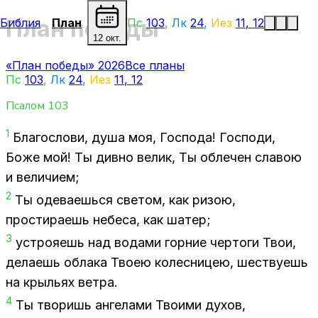
План победы
Библия
План
Пс
103
,
Лк
24
,
Иез
11
,
12
12 окт.
«План победы» 2026
Все планы
Пс
103
,
Лк
24
,
Иез
11
,
12
Псалом
103
1
Бла­го­сло­ви, душа моя, Гос­по­да! Гос­по­ди,
Боже мой! Ты див­но ве­лик, Ты об­ле­чен сла­вою
и ве­ли­чи­ем;
2
Ты оде­ва­ешь­ся све­том, как ри­зою,
про­сти­ра­ешь небе­са, как ша­тер;
3
устро­я­ешь над во­да­ми гор­ние чер­то­ги Твои,
де­ла­ешь об­ла­ка Тво­ею ко­лес­ни­цею, ше­ству­ешь
на кры­льях вет­ра.
4
Ты тво­ришь ан­ге­ла­ми Тво­и­ми ду­хов,