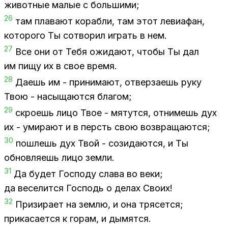
жи­вот­ные ма­лые с боль­ши­ми;
26
там пла­ва­ют ко­раб­ли, там этот ле­ви­а­фан,
ко­то­ро­го Ты со­тво­рил иг­рать в нем.
27
Все они от Тебя ожи­да­ют, что­бы Ты дал
им пищу их в свое вре­мя.
28
Да­ешь им - при­ни­ма­ют, от­вер­за­ешь руку
Твою - на­сы­ща­ют­ся бла­гом;
29
скро­ешь лицо Твое - мя­тут­ся, от­ни­мешь дух
их - уми­ра­ют и в персть свою воз­вра­ща­ют­ся;
30
по­шлешь дух Твой - со­зи­да­ют­ся, и Ты
об­нов­ля­ешь лицо зем­ли.
31
Да бу­дет Гос­по­ду сла­ва во веки;
да ве­се­лит­ся Гос­подь о де­лах Сво­их!
32
При­зи­ра­ет на зем­лю, и она тря­сет­ся;
при­ка­са­ет­ся к го­рам, и ды­мят­ся.