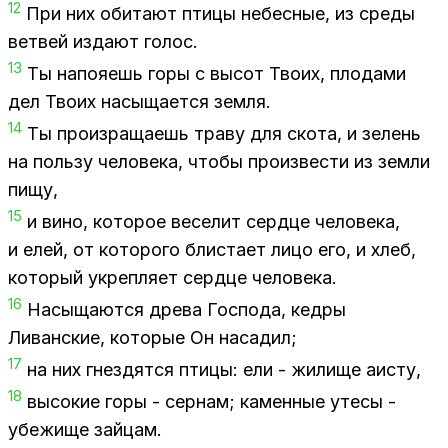
12
При них оби­та­ют пти­цы небес­ные, из сре­ды
вет­вей из­да­ют го­лос.
13
Ты на­по­я­ешь горы с вы­сот Тво­их, пло­да­ми
дел Тво­их на­сы­ща­ет­ся зем­ля.
14
Ты про­из­ра­ща­ешь тра­ву для ско­та, и зе­лень
на поль­зу че­ло­ве­ка, что­бы про­из­ве­сти из зем­ли
пищу,
15
и вино, ко­то­рое ве­се­лит серд­це че­ло­ве­ка,
и елей, от ко­то­ро­го бли­ста­ет лицо его, и хлеб,
ко­то­рый укреп­ля­ет серд­це че­ло­ве­ка.
16
На­сы­ща­ют­ся дре­ва Гос­по­да, кед­ры
Ли­ван­ские, ко­то­рые Он на­са­дил;
17
на них гнез­дят­ся пти­цы: ели - жи­ли­ще аисту,
18
вы­со­кие горы - сер­нам; ка­мен­ные уте­сы -
убе­жи­ще зай­цам.