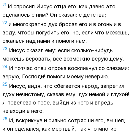
21
И спросил Иисус отца его: как давно это
сделалось с ним? Он сказал: с детства;
22
и многократно дух бросал его и в огонь и в
воду, чтобы погубить его; но, если что можешь,
сжалься над нами и помоги нам.
23
Иисус сказал ему: если сколько-нибудь
можешь веровать, все возможно верующему.
24
И тотчас отец отрока воскликнул со слезами:
верую, Господи! помоги моему неверию.
25
Иисус, видя, что сбегается народ, запретил
духу нечистому, сказав ему: дух немой и глухой!
Я повелеваю тебе, выйди из него и впредь
не входи в него.
26
И, вскрикнув и сильно сотрясши его, вышел;
и он сделался, как мертвый, так что многие