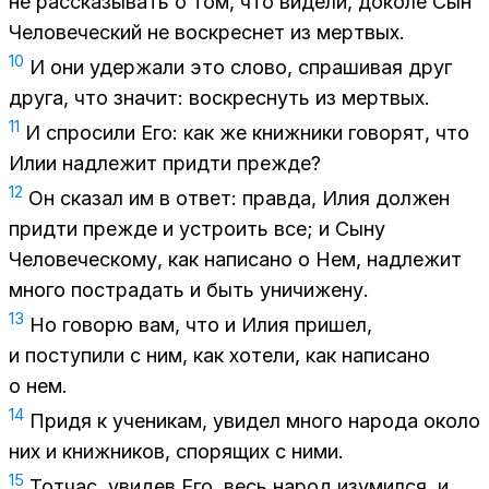
не рассказывать о том, что видели, доколе Сын
Человеческий не воскреснет из мертвых.
10
И они удержали это слово, спрашивая друг
друга, что значит: воскреснуть из мертвых.
11
И спросили Его: как же книжники говорят, что
Илии надлежит придти прежде?
12
Он сказал им в ответ: правда, Илия должен
придти прежде и устроить все; и Сыну
Человеческому, как написано о Нем, надлежит
много пострадать и быть уничижену.
13
Но говорю вам, что и Илия пришел,
и поступили с ним, как хотели, как написано
о нем.
14
Придя к ученикам, увидел много народа около
них и книжников, спорящих с ними.
15
Тотчас, увидев Его, весь народ изумился, и,