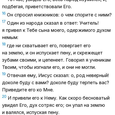
подбегая, приветствовали Его.
16
Он спросил книжников: о чем спорите с ними?
17
Один из народа сказал в ответ: Учитель!
я привел к Тебе сына моего, одержимого духом
немым:
18
где ни схватывает его, повергает его
на землю, и он испускает пену, и скрежещет
зубами своими, и цепенеет. Говорил я ученикам
Твоим, чтобы изгнали его, и они не могли.
19
Отвечая ему, Иисус сказал: о, род неверный!
доколе буду с вами? доколе буду терпеть вас?
Приведите его ко Мне.
20
И привели его к Нему. Как скоро бесноватый
увидел Его, дух сотряс его; он упал на землю
и валялся, испуская пену.