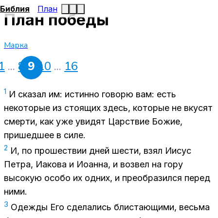
Библия
План
План победы
Марка
1
...
8
9
10
...
16
1
И сказал им: истинно говорю вам: есть
некоторые из стоящих здесь, которые не вкусят
смерти, как уже увидят Царствие Божие,
пришедшее в силе.
2
И, по прошествии дней шести, взял Иисус
Петра, Иакова и Иоанна, и возвел на гору
высокую особо их одних, и преобразился перед
ними.
3
Одежды Его сделались блистающими, весьма