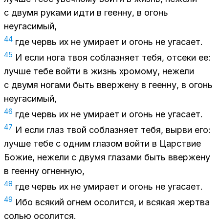
с двумя руками идти в геенну, в огонь
неугасимый,
44
где червь их не умирает и огонь не угасает.
45
И если нога твоя соблазняет тебя, отсеки ее:
лучше тебе войти в жизнь хромому, нежели
с двумя ногами быть ввержену в геенну, в огонь
неугасимый,
46
где червь их не умирает и огонь не угасает.
47
И если глаз твой соблазняет тебя, вырви его:
лучше тебе с одним глазом войти в Царствие
Божие, нежели с двумя глазами быть ввержену
в геенну огненную,
48
где червь их не умирает и огонь не угасает.
49
Ибо всякий огнем осолится, и всякая жертва
солью осолится.