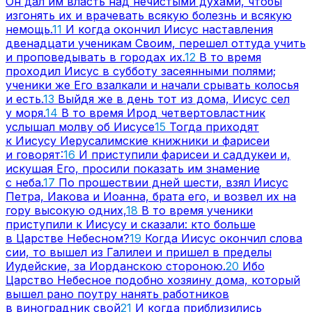
Он дал им власть над нечистыми духами, чтобы
изгонять их и врачевать всякую болезнь и всякую
немощь.
11
И когда окончил Иисус наставления
двенадцати ученикам Своим, перешел оттуда учить
и проповедывать в городах их.
12
В то время
проходил Иисус в субботу засеянными полями;
ученики же Его взалкали и начали срывать колосья
и есть.
13
Выйдя же в день тот из дома, Иисус сел
у моря.
14
В то время Ирод четвертовластник
услышал молву об Иисусе
15
Тогда приходят
к Иисусу Иерусалимские книжники и фарисеи
и говорят:
16
И приступили фарисеи и саддукеи и,
искушая Его, просили показать им знамение
с неба.
17
По прошествии дней шести, взял Иисус
Петра, Иакова и Иоанна, брата его, и возвел их на
гору высокую одних,
18
В то время ученики
приступили к Иисусу и сказали: кто больше
в Царстве Небесном?
19
Когда Иисус окончил слова
сии, то вышел из Галилеи и пришел в пределы
Иудейские, за Иорданскою стороною.
20
Ибо
Царство Небесное подобно хозяину дома, который
вышел рано поутру нанять работников
в виноградник свой
21
И когда приблизились