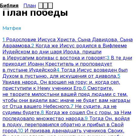
Библия
План
План победы
Матфея
1
Родословие Иисуса Христа, Сына Давидова, Сына
Авраамова.
2
Когда же Иисус родился в Вифлееме
Иудейском во дни царя Ирода, пришли
в Иерусалим волхвы с востока и говорят:
3
В те дни
приходит Иоанн Креститель и проповедует
в пустыне Иудейской
4
Тогда Иисус возведен был
Духом в пустыню, для искушения от диавола,
5
Увидев народ, Он взошел на гору; и, когда сел,
приступили к Нему ученики Его.
6
Смотрите,
не творите милостыни вашей пред людьми с тем,
чтобы они видели вас: иначе не будет вам награды
от Отца вашего Небесного.
7
Не судите, да не
судимы будете,
8
Когда же сошел Он с горы, за Ним
последовало множество народа.
9
Тогда Он, войдя
в лодку, переправился обратно и прибыл в Свой
город.
10
И призвав двенадцать учеников Своих,