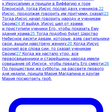
к Иерусалиму и пришли в Виффагию к горе
Елеонской, тогда Иисус послал двух учеников,
22
Иисус, продолжая говорить им притчами, сказал:
23
Тогда Иисус начал говорить народу и ученикам
Своим
24
И выйдя, Иисус шел от храма;
и приступили ученики Его, чтобы показать Ему
здания храма.
25
Тогда подобно будет Царство
Небесное десяти девам, которые, взяв светильники
свои, вышли навстречу жениху.
26
Когда Иисус
окончил все слова сии, то сказал ученикам
Своим:
27
Когда же настало утро, все
первосвященники и старейшины народа имели
совещание об Иисусе, чтобы предать Его смерти;
28
По прошествии же субботы, на рассвете первого
дня недели, пришла Мария Магдалина и другая
Мария посмотреть гроб.